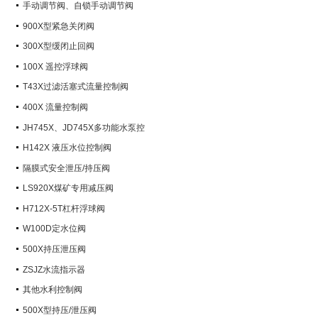
手动调节阀、自锁手动调节阀
900X型紧急关闭阀
300X型缓闭止回阀
100X 遥控浮球阀
T43X过滤活塞式流量控制阀
400X 流量控制阀
JH745X、JD745X多功能水泵控
制阀
H142X 液压水位控制阀
隔膜式安全泄压/持压阀
LS920X煤矿专用减压阀
H712X-5T杠杆浮球阀
W100D定水位阀
500X持压泄压阀
ZSJZ水流指示器
其他水利控制阀
500X型持压/泄压阀