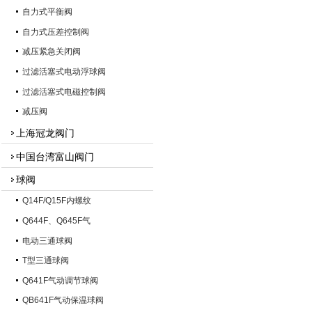
自力式平衡阀
自力式压差控制阀
减压紧急关闭阀
过滤活塞式电动浮球阀
过滤活塞式电磁控制阀
减压阀
上海冠龙阀门
中国台湾富山阀门
球阀
Q14F/Q15F内螺纹
Q644F、Q645F气
电动三通球阀
T型三通球阀
Q641F气动调节球阀
QB641F气动保温球阀