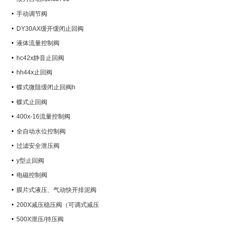
手动调节阀
DY30AX缓开缓闭止回阀
液体流量控制阀
hc42x静音止回阀
hh44x止回阀
蝶式微阻缓闭止回阀h
蝶式止回阀
400x-16流量控制阀
全自动水位控制阀
过滤安全泄压阀
y型止回阀
电磁控制阀
膜片式液压、气动快开排泥阀
200X减压稳压阀（可调式减压
阀）
500X泄压/持压阀