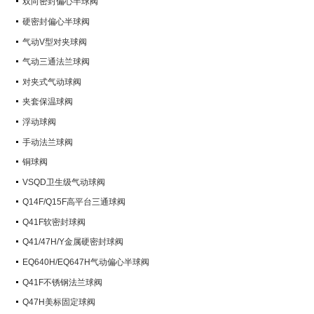
双向密封偏心半球阀
硬密封偏心半球阀
气动V型对夹球阀
气动三通法兰球阀
对夹式气动球阀
夹套保温球阀
浮动球阀
手动法兰球阀
铜球阀
VSQD卫生级气动球阀
Q14F/Q15F高平台三通球阀
Q41F软密封球阀
Q41/47H/Y金属硬密封球阀
EQ640H/EQ647H气动偏心半球阀
Q41F不锈钢法兰球阀
Q47H美标固定球阀