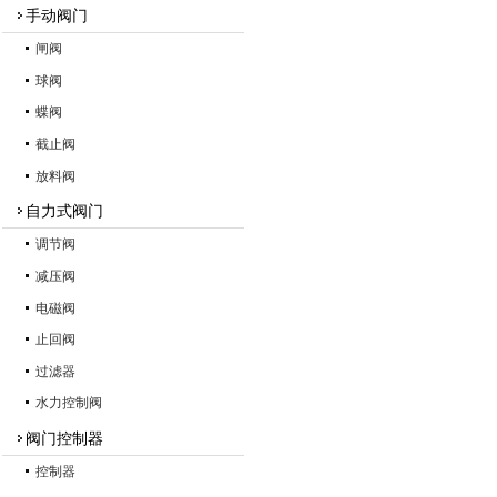
手动阀门
闸阀
球阀
蝶阀
截止阀
放料阀
自力式阀门
调节阀
减压阀
电磁阀
止回阀
过滤器
水力控制阀
阀门控制器
控制器