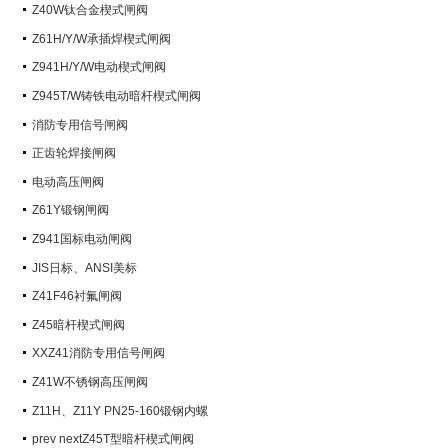
阀）
Z40W钛合金楔式闸阀
Z61H/Y/W承插焊楔式闸阀
Z941H/Y/W电动楔式闸阀
Z945T/W铸铁电动暗杆楔式闸阀
消防专用信号闸阀
正齿轮焊接闸阀
电动高压闸阀
Z61Y锻钢闸阀
Z941国标电动闸阀
JIS日标、ANSI美标
Z41F46衬氟闸阀
Z45暗杆楔式闸阀
XXZ41消防专用信号闸阀
Z41W不锈钢高压闸阀
Z11H、Z11Y PN25-160锻钢内螺
纹楔式闸阀
prev nextZ45T型暗杆楔式闸阀