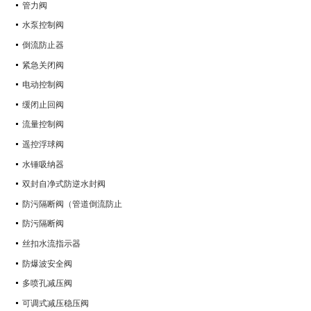
管力阀
水泵控制阀
倒流防止器
紧急关闭阀
电动控制阀
缓闭止回阀
流量控制阀
遥控浮球阀
水锤吸纳器
双封自净式防逆水封阀
防污隔断阀（管道倒流防止
防污隔断阀
丝扣水流指示器
防爆波安全阀
多喷孔减压阀
可调式减压稳压阀