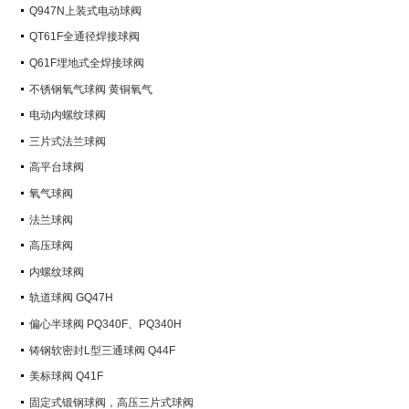
Q947N上装式电动球阀
QT61F全通径焊接球阀
Q61F埋地式全焊接球阀
不锈钢氧气球阀 黄铜氧气
电动内螺纹球阀
三片式法兰球阀
高平台球阀
氧气球阀
法兰球阀
高压球阀
内螺纹球阀
轨道球阀 GQ47H
偏心半球阀 PQ340F、PQ340H
铸钢软密封L型三通球阀 Q44F
美标球阀 Q41F
固定式锻钢球阀，高压三片式球阀