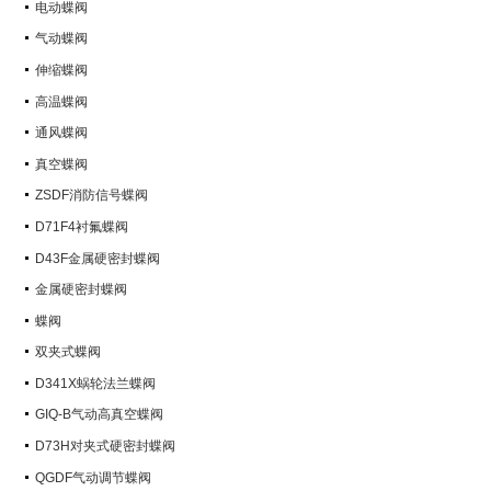
电动蝶阀
气动蝶阀
伸缩蝶阀
高温蝶阀
通风蝶阀
真空蝶阀
ZSDF消防信号蝶阀
D71F4衬氟蝶阀
D43F金属硬密封蝶阀
金属硬密封蝶阀
蝶阀
双夹式蝶阀
D341X蜗轮法兰蝶阀
GIQ-B气动高真空蝶阀
D73H对夹式硬密封蝶阀
QGDF气动调节蝶阀