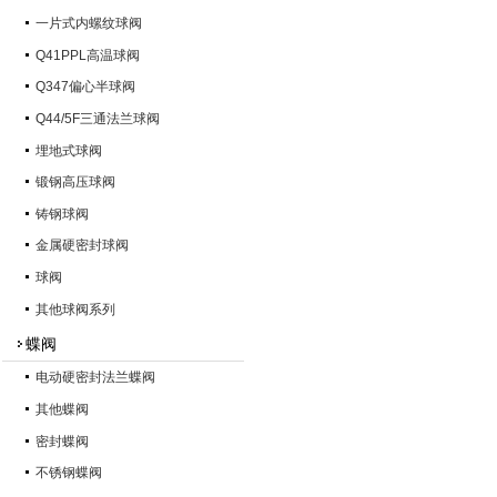
一片式内螺纹球阀
Q41PPL高温球阀
Q347偏心半球阀
Q44/5F三通法兰球阀
埋地式球阀
锻钢高压球阀
铸钢球阀
金属硬密封球阀
球阀
其他球阀系列
蝶阀
电动硬密封法兰蝶阀
其他蝶阀
密封蝶阀
不锈钢蝶阀