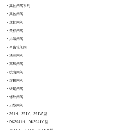
其他闸阀系列
其他闸阀
丝扣闸阀
美标闸阀
排渣闸阀
伞齿轮闸阀
法兰闸阀
高压闸阀
抗硫闸阀
焊接闸阀
锻钢闸阀
螺纹闸阀
刀型闸阀
Z61H、Z61Y、Z61W 型
PN100~PN160 承插焊楔式闸阀
DKZ941H、DKZ941Y 型
PN10~PN100 钢制真空闸阀