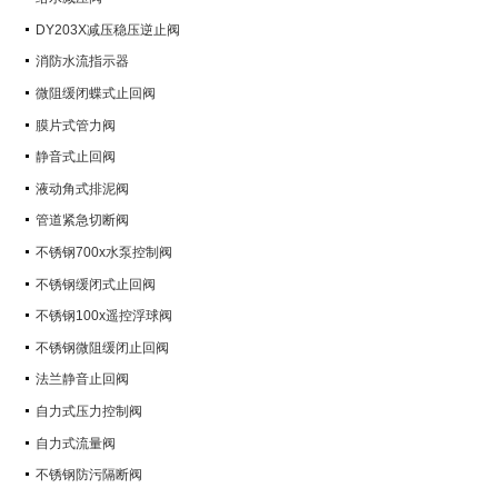
DY203X减压稳压逆止阀
消防水流指示器
微阻缓闭蝶式止回阀
膜片式管力阀
静音式止回阀
液动角式排泥阀
管道紧急切断阀
不锈钢700x水泵控制阀
不锈钢缓闭式止回阀
不锈钢100x遥控浮球阀
不锈钢微阻缓闭止回阀
法兰静音止回阀
自力式压力控制阀
自力式流量阀
不锈钢防污隔断阀