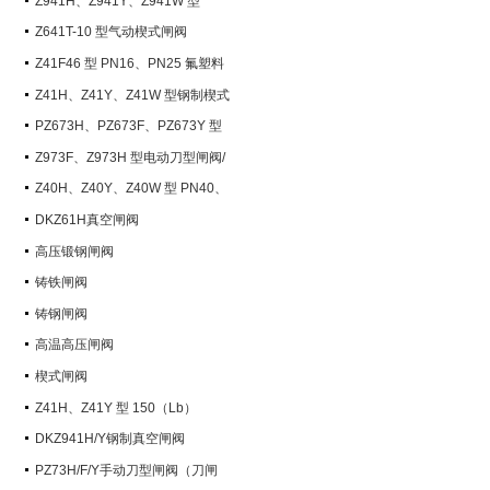
Z941H、Z941Y、Z941W 型
PN100~PN200 钢制电动楔式闸阀
Z641T-10 型气动楔式闸阀
Z41F46 型 PN16、PN25 氟塑料
衬里楔式闸阀
Z41H、Z41Y、Z41W 型钢制楔式
闸阀
PZ673H、PZ673F、PZ673Y 型
气动刀型闸阀/刀闸阀
Z973F、Z973H 型电动刀型闸阀/
刀闸阀
Z40H、Z40Y、Z40W 型 PN40、
PN63 钢制楔式闸阀
DKZ61H真空闸阀
高压锻钢闸阀
铸铁闸阀
铸钢闸阀
高温高压闸阀
楔式闸阀
Z41H、Z41Y 型 150（Lb）
~600（Lb） 钢制楔式闸阀
DKZ941H/Y钢制真空闸阀
PZ73H/F/Y手动刀型闸阀（刀闸