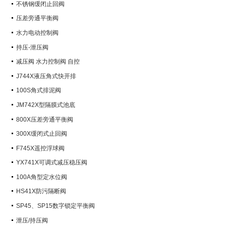
不锈钢缓闭止回阀
压差旁通平衡阀
水力电动控制阀
持压-泄压阀
减压阀 水力控制阀 自控
J744X液压角式快开排
100S角式排泥阀
JM742X型隔膜式池底
800X压差旁通平衡阀
300X缓闭式止回阀
F745X遥控浮球阀
YX741X可调式减压稳压阀
100A角型定水位阀
HS41X防污隔断阀
SP45、SP15数字锁定平衡阀
泄压/持压阀