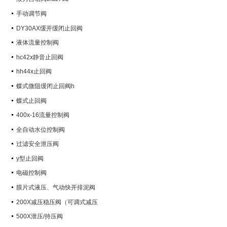
手动调节阀
DY30AX缓开缓闭止回阀
液体流量控制阀
hc42x静音止回阀
hh44x止回阀
蝶式微阻缓闭止回阀h
蝶式止回阀
400x-16流量控制阀
全自动水位控制阀
过滤安全泄压阀
y型止回阀
电磁控制阀
膜片式液压、气动快开排泥阀
200X减压稳压阀（可调式减压
阀）
500X泄压/持压阀