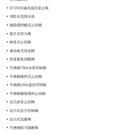
DY203X减压稳压逆止阀
消防水流指示器
微阻缓闭蝶式止回阀
膜片式管力阀
静音式止回阀
液动角式排泥阀
管道紧急切断阀
不锈钢700x水泵控制阀
不锈钢缓闭式止回阀
不锈钢100x遥控浮球阀
不锈钢微阻缓闭止回阀
法兰静音止回阀
自力式压力控制阀
自力式流量阀
不锈钢防污隔断阀