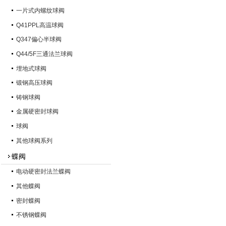
一片式内螺纹球阀
Q41PPL高温球阀
Q347偏心半球阀
Q44/5F三通法兰球阀
埋地式球阀
锻钢高压球阀
铸钢球阀
金属硬密封球阀
球阀
其他球阀系列
蝶阀
电动硬密封法兰蝶阀
其他蝶阀
密封蝶阀
不锈钢蝶阀