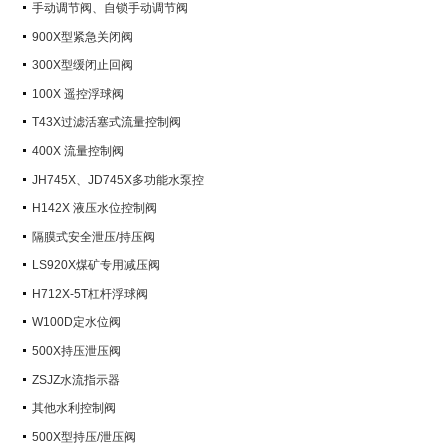
手动调节阀、自锁手动调节阀
900X型紧急关闭阀
300X型缓闭止回阀
100X 遥控浮球阀
T43X过滤活塞式流量控制阀
400X 流量控制阀
JH745X、JD745X多功能水泵控
制阀
H142X 液压水位控制阀
隔膜式安全泄压/持压阀
LS920X煤矿专用减压阀
H712X-5T杠杆浮球阀
W100D定水位阀
500X持压泄压阀
ZSJZ水流指示器
其他水利控制阀
500X型持压/泄压阀