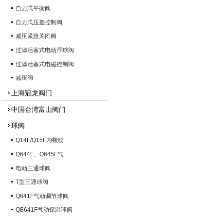
自力式平衡阀
自力式压差控制阀
减压紧急关闭阀
过滤活塞式电动浮球阀
过滤活塞式电磁控制阀
减压阀
上海冠龙阀门
中国台湾富山阀门
球阀
Q14F/Q15F内螺纹
Q644F、Q645F气
电动三通球阀
T型三通球阀
Q641F气动调节球阀
QB641F气动保温球阀