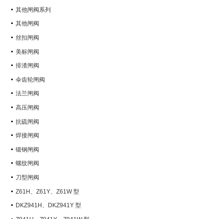
其他闸阀系列
其他闸阀
丝扣闸阀
美标闸阀
排渣闸阀
伞齿轮闸阀
法兰闸阀
高压闸阀
抗硫闸阀
焊接闸阀
锻钢闸阀
螺纹闸阀
刀型闸阀
Z61H、Z61Y、Z61W 型
PN100~PN160 承插焊楔式闸阀
DKZ941H、DKZ941Y 型
PN10~PN100 钢制真空闸阀