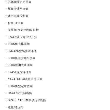
不锈钢缓闭止回阀
压差旁通平衡阀
水力电动控制阀
持压-泄压阀
减压阀 水力控制阀 自控
J744X液压角式快开排
100S角式排泥阀
JM742X型隔膜式池底
800X压差旁通平衡阀
300X缓闭式止回阀
F745X遥控浮球阀
YX741X可调式减压稳压阀
100A角型定水位阀
HS41X防污隔断阀
SP45、SP15数字锁定平衡阀
泄压/持压阀