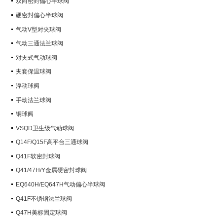
双向密封偏心半球阀
硬密封偏心半球阀
气动V型对夹球阀
气动三通法兰球阀
对夹式气动球阀
夹套保温球阀
浮动球阀
手动法兰球阀
铜球阀
VSQD卫生级气动球阀
Q14F/Q15F高平台三通球阀
Q41F软密封球阀
Q41/47H/Y金属硬密封球阀
EQ640H/EQ647H气动偏心半球阀
Q41F不锈钢法兰球阀
Q47H美标固定球阀