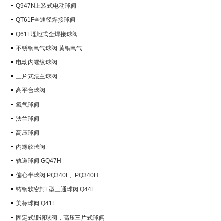
Q947N上装式电动球阀
QT61F全通径焊接球阀
Q61F埋地式全焊接球阀
不锈钢氧气球阀 黄铜氧气
电动内螺纹球阀
三片式法兰球阀
高平台球阀
氧气球阀
法兰球阀
高压球阀
内螺纹球阀
轨道球阀 GQ47H
偏心半球阀 PQ340F、PQ340H
铸钢软密封L型三通球阀 Q44F
美标球阀 Q41F
固定式锻钢球阀，高压三片式球阀