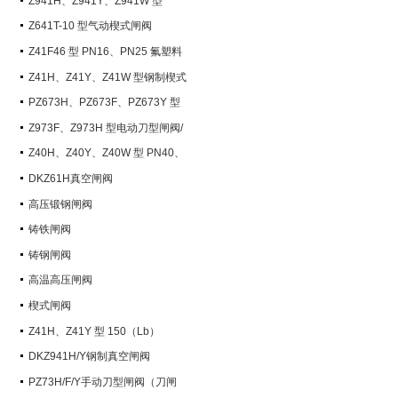
Z941H、Z941Y、Z941W 型
PN100~PN200 钢制电动楔式闸阀
Z641T-10 型气动楔式闸阀
Z41F46 型 PN16、PN25 氟塑料
衬里楔式闸阀
Z41H、Z41Y、Z41W 型钢制楔式
闸阀
PZ673H、PZ673F、PZ673Y 型
气动刀型闸阀/刀闸阀
Z973F、Z973H 型电动刀型闸阀/
刀闸阀
Z40H、Z40Y、Z40W 型 PN40、
PN63 钢制楔式闸阀
DKZ61H真空闸阀
高压锻钢闸阀
铸铁闸阀
铸钢闸阀
高温高压闸阀
楔式闸阀
Z41H、Z41Y 型 150（Lb）
~600（Lb） 钢制楔式闸阀
DKZ941H/Y钢制真空闸阀
PZ73H/F/Y手动刀型闸阀（刀闸