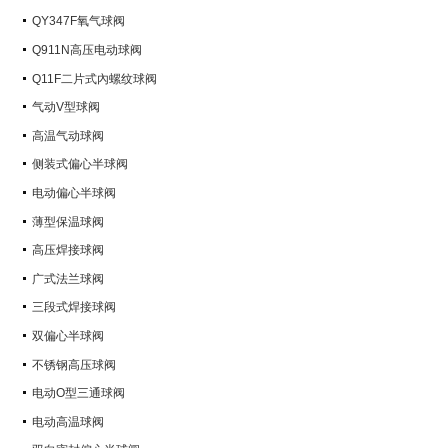
QY347F氧气球阀
Q911N高压电动球阀
Q11F二片式內螺纹球阀
气动V型球阀
高温气动球阀
侧装式偏心半球阀
电动偏心半球阀
薄型保温球阀
高压焊接球阀
广式法兰球阀
三段式焊接球阀
双偏心半球阀
不锈钢高压球阀
电动O型三通球阀
电动高温球阀