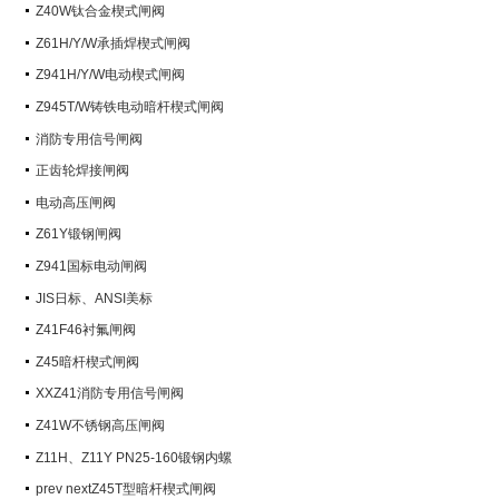
阀）
Z40W钛合金楔式闸阀
Z61H/Y/W承插焊楔式闸阀
Z941H/Y/W电动楔式闸阀
Z945T/W铸铁电动暗杆楔式闸阀
消防专用信号闸阀
正齿轮焊接闸阀
电动高压闸阀
Z61Y锻钢闸阀
Z941国标电动闸阀
JIS日标、ANSI美标
Z41F46衬氟闸阀
Z45暗杆楔式闸阀
XXZ41消防专用信号闸阀
Z41W不锈钢高压闸阀
Z11H、Z11Y PN25-160锻钢内螺
纹楔式闸阀
prev nextZ45T型暗杆楔式闸阀