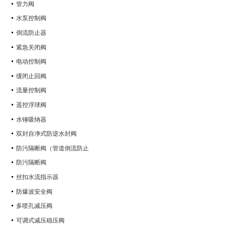
管力阀
水泵控制阀
倒流防止器
紧急关闭阀
电动控制阀
缓闭止回阀
流量控制阀
遥控浮球阀
水锤吸纳器
双封自净式防逆水封阀
防污隔断阀（管道倒流防止
防污隔断阀
丝扣水流指示器
防爆波安全阀
多喷孔减压阀
可调式减压稳压阀