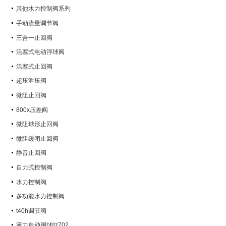
其他水力控制阀系列
手动流量调节阀
三合一止回阀
活塞式电动浮球阀
活塞式止回阀
超压泄压阀
微阻止回阀
800x压差阀
微阻球形止回阀
微阻缓闭止回阀
静音止回阀
自力式控制阀
水力控制阀
多功能水力控制阀
t40h调节阀
液力自动阀bfdz702