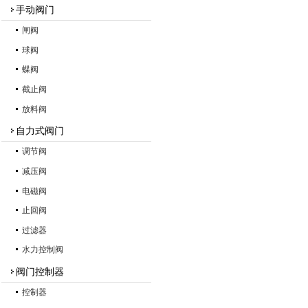
手动阀门
闸阀
球阀
蝶阀
截止阀
放料阀
自力式阀门
调节阀
减压阀
电磁阀
止回阀
过滤器
水力控制阀
阀门控制器
控制器