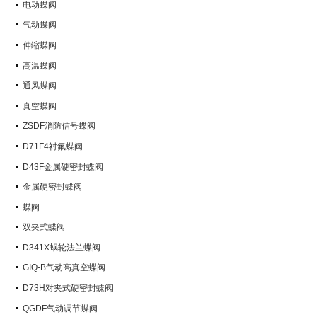
电动蝶阀
气动蝶阀
伸缩蝶阀
高温蝶阀
通风蝶阀
真空蝶阀
ZSDF消防信号蝶阀
D71F4衬氟蝶阀
D43F金属硬密封蝶阀
金属硬密封蝶阀
蝶阀
双夹式蝶阀
D341X蜗轮法兰蝶阀
GIQ-B气动高真空蝶阀
D73H对夹式硬密封蝶阀
QGDF气动调节蝶阀