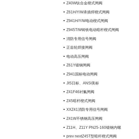
阀）
Z40W钛合金楔式闸阀
Z61H/Y/W承插焊楔式闸阀
Z941H/Y/W电动楔式闸阀
Z945T/W铸铁电动暗杆楔式闸阀
消防专用信号闸阀
正齿轮焊接闸阀
电动高压闸阀
Z61Y锻钢闸阀
Z941国标电动闸阀
JIS日标、ANSI美标
Z41F46衬氟闸阀
Z45暗杆楔式闸阀
XXZ41消防专用信号闸阀
Z41W不锈钢高压闸阀
Z11H、Z11Y PN25-160锻钢内螺
纹楔式闸阀
prev nextZ45T型暗杆楔式闸阀