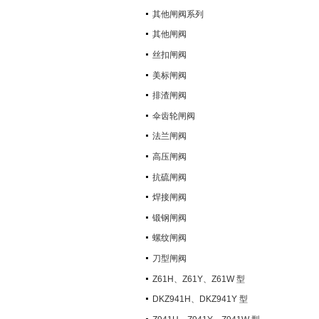
其他闸阀系列
其他闸阀
丝扣闸阀
美标闸阀
排渣闸阀
伞齿轮闸阀
法兰闸阀
高压闸阀
抗硫闸阀
焊接闸阀
锻钢闸阀
螺纹闸阀
刀型闸阀
Z61H、Z61Y、Z61W 型
PN100~PN160 承插焊楔式闸阀
DKZ941H、DKZ941Y 型
PN10~PN100 钢制真空闸阀