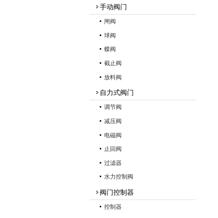
手动阀门
闸阀
球阀
蝶阀
截止阀
放料阀
自力式阀门
调节阀
减压阀
电磁阀
止回阀
过滤器
水力控制阀
阀门控制器
控制器