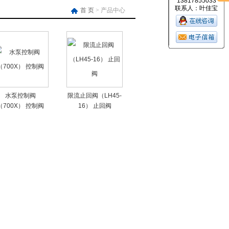
13817855033
联系人：叶佳宝
首 页
> 产品中心
水泵控制阀
限流止回阀（LH45-
（700X） 控制阀
16） 止回阀