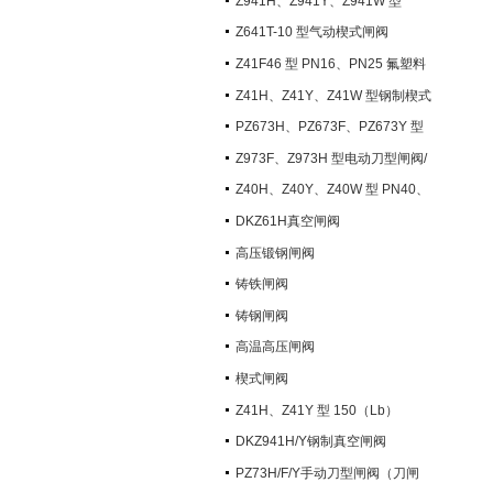
Z941H、Z941Y、Z941W 型
PN100~PN200 钢制电动楔式闸阀
Z641T-10 型气动楔式闸阀
Z41F46 型 PN16、PN25 氟塑料
衬里楔式闸阀
Z41H、Z41Y、Z41W 型钢制楔式
闸阀
PZ673H、PZ673F、PZ673Y 型
气动刀型闸阀/刀闸阀
Z973F、Z973H 型电动刀型闸阀/
刀闸阀
Z40H、Z40Y、Z40W 型 PN40、
PN63 钢制楔式闸阀
DKZ61H真空闸阀
高压锻钢闸阀
铸铁闸阀
铸钢闸阀
高温高压闸阀
楔式闸阀
Z41H、Z41Y 型 150（Lb）
~600（Lb） 钢制楔式闸阀
DKZ941H/Y钢制真空闸阀
PZ73H/F/Y手动刀型闸阀（刀闸