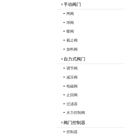
手动阀门
闸阀
球阀
蝶阀
截止阀
放料阀
自力式阀门
调节阀
减压阀
电磁阀
止回阀
过滤器
水力控制阀
阀门控制器
控制器