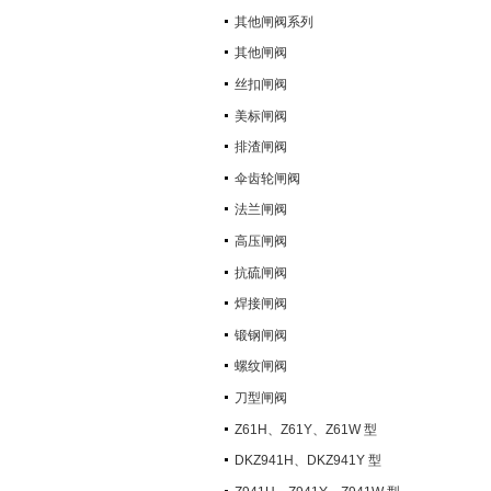
其他闸阀系列
其他闸阀
丝扣闸阀
美标闸阀
排渣闸阀
伞齿轮闸阀
法兰闸阀
高压闸阀
抗硫闸阀
焊接闸阀
锻钢闸阀
螺纹闸阀
刀型闸阀
Z61H、Z61Y、Z61W 型
PN100~PN160 承插焊楔式闸阀
DKZ941H、DKZ941Y 型
PN10~PN100 钢制真空闸阀