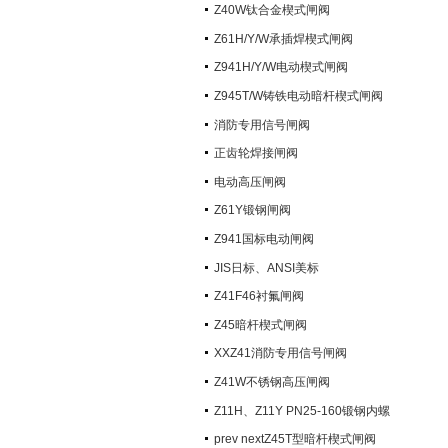
阀）
Z40W钛合金楔式闸阀
Z61H/Y/W承插焊楔式闸阀
Z941H/Y/W电动楔式闸阀
Z945T/W铸铁电动暗杆楔式闸阀
消防专用信号闸阀
正齿轮焊接闸阀
电动高压闸阀
Z61Y锻钢闸阀
Z941国标电动闸阀
JIS日标、ANSI美标
Z41F46衬氟闸阀
Z45暗杆楔式闸阀
XXZ41消防专用信号闸阀
Z41W不锈钢高压闸阀
Z11H、Z11Y PN25-160锻钢内螺
纹楔式闸阀
prev nextZ45T型暗杆楔式闸阀