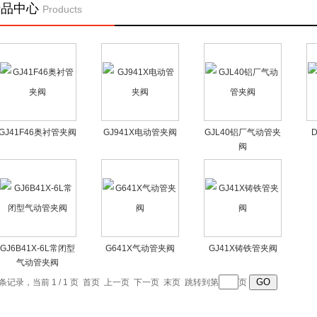
产品中心
Products
GJ41F46奥衬管夹阀
GJ941X电动管夹阀
GJL40铝厂气动管夹
阀
GJ6B41X-6L常闭型
G641X气动管夹阀
GJ41X铸铁管夹阀
气动管夹阀
8 条记录，当前 1 / 1 页 首页 上一页 下一页 末页 跳转到第
页