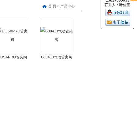
13817855033
联系人：叶佳宝
首 页
> 产品中心
DOSAPRO管夹阀
GJ841J气动管夹阀