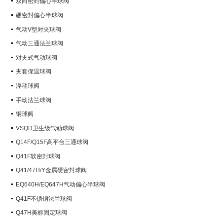
双向密封偏心半球阀
硬密封偏心半球阀
气动V型对夹球阀
气动三通法兰球阀
对夹式气动球阀
夹套保温球阀
浮动球阀
手动法兰球阀
铜球阀
VSQD卫生级气动球阀
Q14F/Q15F高平台三通球阀
Q41F软密封球阀
Q41/47H/Y金属硬密封球阀
EQ640H/EQ647H气动偏心半球阀
Q41F不锈钢法兰球阀
Q47H美标固定球阀