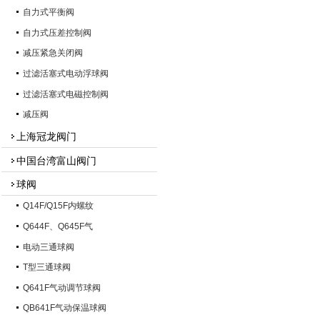
自力式平衡阀
自力式压差控制阀
减压紧急关闭阀
过滤活塞式电动浮球阀
过滤活塞式电磁控制阀
减压阀
上海冠龙阀门
中国台湾富山阀门
球阀
Q14F/Q15F内螺纹
Q644F、Q645F气
电动三通球阀
T型三通球阀
Q641F气动调节球阀
QB641F气动保温球阀