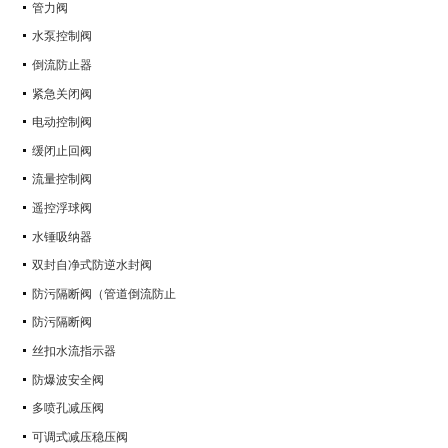
管力阀
水泵控制阀
倒流防止器
紧急关闭阀
电动控制阀
缓闭止回阀
流量控制阀
遥控浮球阀
水锤吸纳器
双封自净式防逆水封阀
防污隔断阀（管道倒流防止
防污隔断阀
丝扣水流指示器
防爆波安全阀
多喷孔减压阀
可调式减压稳压阀