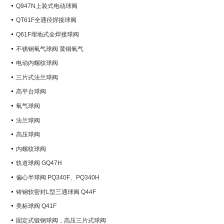
Q947N上装式电动球阀
QT61F全通径焊接球阀
Q61F埋地式全焊接球阀
不锈钢氧气球阀 黄铜氧气
电动内螺纹球阀
三片式法兰球阀
高平台球阀
氧气球阀
法兰球阀
高压球阀
内螺纹球阀
轨道球阀 GQ47H
偏心半球阀 PQ340F、PQ340H
铸钢软密封L型三通球阀 Q44F
美标球阀 Q41F
固定式锻钢球阀，高压三片式球阀