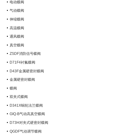
电动蝶阀
气动蝶阀
伸缩蝶阀
高温蝶阀
通风蝶阀
真空蝶阀
ZSDF消防信号蝶阀
D71F4衬氟蝶阀
D43F金属硬密封蝶阀
金属硬密封蝶阀
蝶阀
双夹式蝶阀
D341X蜗轮法兰蝶阀
GIQ-B气动高真空蝶阀
D73H对夹式硬密封蝶阀
QGDF气动调节蝶阀