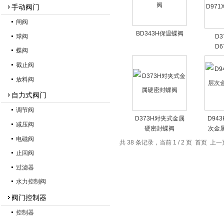
手动阀门
闸阀
BD343H保温蝶阀
球阀
D3
D6
蝶阀
D971
截止阀
放料阀
自力式阀门
调节阀
D373H对夹式金属
D94
减压阀
硬密封蝶阀
次金
电磁阀
共 38 条记录，当前 1 / 2 页 首页 上
止回阀
过滤器
水力控制阀
阀门控制器
控制器