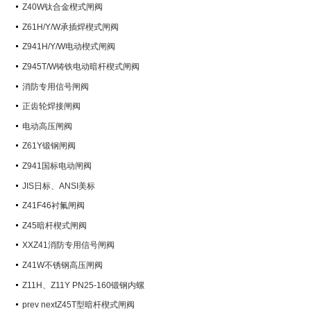
阀）
Z40W钛合金楔式闸阀
Z61H/Y/W承插焊楔式闸阀
Z941H/Y/W电动楔式闸阀
Z945T/W铸铁电动暗杆楔式闸阀
消防专用信号闸阀
正齿轮焊接闸阀
电动高压闸阀
Z61Y锻钢闸阀
Z941国标电动闸阀
JIS日标、ANSI美标
Z41F46衬氟闸阀
Z45暗杆楔式闸阀
XXZ41消防专用信号闸阀
Z41W不锈钢高压闸阀
Z11H、Z11Y PN25-160锻钢内螺
纹楔式闸阀
prev nextZ45T型暗杆楔式闸阀