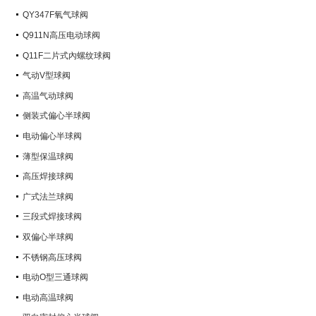
QY347F氧气球阀
Q911N高压电动球阀
Q11F二片式內螺纹球阀
气动V型球阀
高温气动球阀
侧装式偏心半球阀
电动偏心半球阀
薄型保温球阀
高压焊接球阀
广式法兰球阀
三段式焊接球阀
双偏心半球阀
不锈钢高压球阀
电动O型三通球阀
电动高温球阀