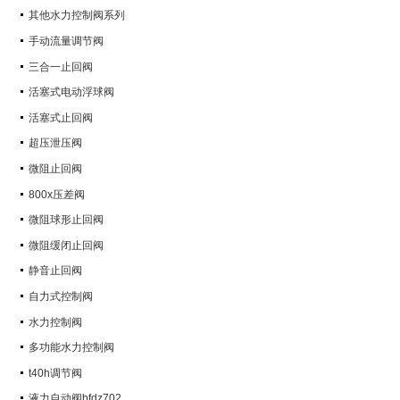
其他水力控制阀系列
手动流量调节阀
三合一止回阀
活塞式电动浮球阀
活塞式止回阀
超压泄压阀
微阻止回阀
800x压差阀
微阻球形止回阀
微阻缓闭止回阀
静音止回阀
自力式控制阀
水力控制阀
多功能水力控制阀
t40h调节阀
液力自动阀bfdz702