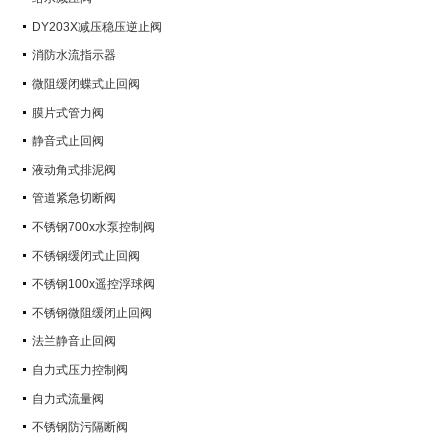
DY203X减压稳压逆止阀
消防水流指示器
微阻缓闭蝶式止回阀
膜片式管力阀
静音式止回阀
液动角式排泥阀
管道紧急切断阀
不锈钢700x水泵控制阀
不锈钢缓闭式止回阀
不锈钢100x遥控浮球阀
不锈钢微阻缓闭止回阀
法兰静音止回阀
自力式压力控制阀
自力式流量阀
不锈钢防污隔断阀