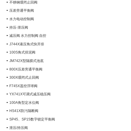
不锈钢缓闭止回阀
压差旁通平衡阀
水力电动控制阀
持压-泄压阀
减压阀 水力控制阀 自控
J744X液压角式快开排
100S角式排泥阀
JM742X型隔膜式池底
800X压差旁通平衡阀
300X缓闭式止回阀
F745X遥控浮球阀
YX741X可调式减压稳压阀
100A角型定水位阀
HS41X防污隔断阀
SP45、SP15数字锁定平衡阀
泄压/持压阀