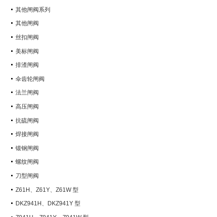
其他闸阀系列
其他闸阀
丝扣闸阀
美标闸阀
排渣闸阀
伞齿轮闸阀
法兰闸阀
高压闸阀
抗硫闸阀
焊接闸阀
锻钢闸阀
螺纹闸阀
刀型闸阀
Z61H、Z61Y、Z61W 型
PN100~PN160 承插焊楔式闸阀
DKZ941H、DKZ941Y 型
PN10~PN100 钢制真空闸阀