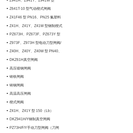
Z941H、Z941Y、Z941W 型
PN100~PN200 钢制电动楔式闸阀
Z641T-10 型气动楔式闸阀
Z41F46 型 PN16、PN25 氟塑料
衬里楔式闸阀
Z41H、Z41Y、Z41W 型钢制楔式
闸阀
PZ673H、PZ673F、PZ673Y 型
气动刀型闸阀/刀闸阀
Z973F、Z973H 型电动刀型闸阀/
刀闸阀
Z40H、Z40Y、Z40W 型 PN40、
PN63 钢制楔式闸阀
DKZ61H真空闸阀
高压锻钢闸阀
铸铁闸阀
铸钢闸阀
高温高压闸阀
楔式闸阀
Z41H、Z41Y 型 150（Lb）
~600（Lb） 钢制楔式闸阀
DKZ941H/Y钢制真空闸阀
PZ73H/F/Y手动刀型闸阀（刀闸