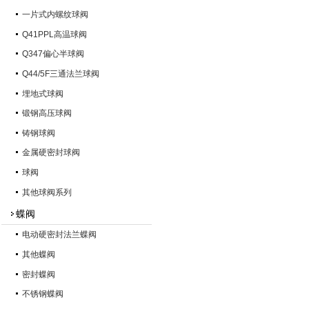
一片式内螺纹球阀
Q41PPL高温球阀
Q347偏心半球阀
Q44/5F三通法兰球阀
埋地式球阀
锻钢高压球阀
铸钢球阀
金属硬密封球阀
球阀
其他球阀系列
蝶阀
电动硬密封法兰蝶阀
其他蝶阀
密封蝶阀
不锈钢蝶阀