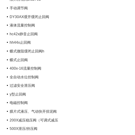
手动调节阀
DY30AX缓开缓闭止回阀
液体流量控制阀
hc42x静音止回阀
hh44x止回阀
蝶式微阻缓闭止回阀h
蝶式止回阀
400x-16流量控制阀
全自动水位控制阀
过滤安全泄压阀
y型止回阀
电磁控制阀
膜片式液压、气动快开排泥阀
200X减压稳压阀（可调式减压
阀）
500X泄压/持压阀