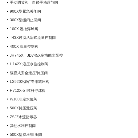
手动调节阀、自锁手动调节阀
900X型紧急关闭阀
300X型缓闭止回阀
100X 遥控浮球阀
T43X过滤活塞式流量控制阀
400X 流量控制阀
JH745X、JD745X多功能水泵控
制阀
H142X 液压水位控制阀
隔膜式安全泄压/持压阀
LS920X煤矿专用减压阀
H712X-5T杠杆浮球阀
W100D定水位阀
500X持压泄压阀
ZSJZ水流指示器
其他水利控制阀
500X型持压/泄压阀