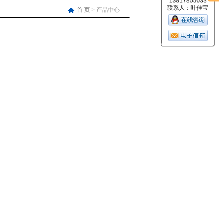
13817855033
联系人：叶佳宝
首 页
> 产品中心