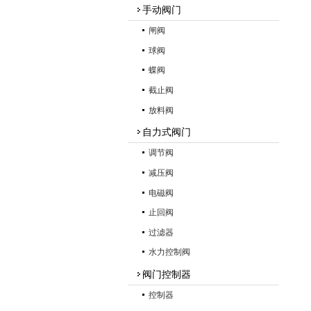
手动阀门
闸阀
球阀
蝶阀
截止阀
放料阀
自力式阀门
调节阀
减压阀
电磁阀
止回阀
过滤器
水力控制阀
阀门控制器
控制器