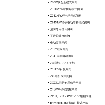
阀）
Z40W钛合金楔式闸阀
Z61H/Y/W承插焊楔式闸阀
Z941H/Y/W电动楔式闸阀
Z945T/W铸铁电动暗杆楔式闸阀
消防专用信号闸阀
正齿轮焊接闸阀
电动高压闸阀
Z61Y锻钢闸阀
Z941国标电动闸阀
JIS日标、ANSI美标
Z41F46衬氟闸阀
Z45暗杆楔式闸阀
XXZ41消防专用信号闸阀
Z41W不锈钢高压闸阀
Z11H、Z11Y PN25-160锻钢内螺
纹楔式闸阀
prev nextZ45T型暗杆楔式闸阀