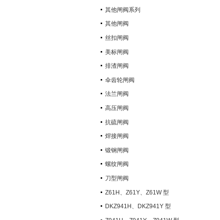
其他闸阀系列
其他闸阀
丝扣闸阀
美标闸阀
排渣闸阀
伞齿轮闸阀
法兰闸阀
高压闸阀
抗硫闸阀
焊接闸阀
锻钢闸阀
螺纹闸阀
刀型闸阀
Z61H、Z61Y、Z61W 型
PN100~PN160 承插焊楔式闸阀
DKZ941H、DKZ941Y 型
PN10~PN100 钢制真空闸阀