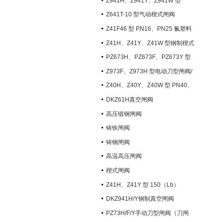
Z941H、Z941Y、Z941W 型
PN100~PN200 钢制电动楔式闸阀
Z641T-10 型气动楔式闸阀
Z41F46 型 PN16、PN25 氟塑料
衬里楔式闸阀
Z41H、Z41Y、Z41W 型钢制楔式
闸阀
PZ673H、PZ673F、PZ673Y 型
气动刀型闸阀/刀闸阀
Z973F、Z973H 型电动刀型闸阀/
刀闸阀
Z40H、Z40Y、Z40W 型 PN40、
PN63 钢制楔式闸阀
DKZ61H真空闸阀
高压锻钢闸阀
铸铁闸阀
铸钢闸阀
高温高压闸阀
楔式闸阀
Z41H、Z41Y 型 150（Lb）
~600（Lb） 钢制楔式闸阀
DKZ941H/Y钢制真空闸阀
PZ73H/F/Y手动刀型闸阀（刀闸