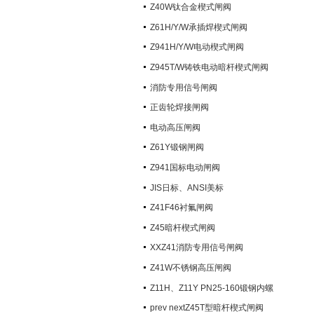
阀）
Z40W钛合金楔式闸阀
Z61H/Y/W承插焊楔式闸阀
Z941H/Y/W电动楔式闸阀
Z945T/W铸铁电动暗杆楔式闸阀
消防专用信号闸阀
正齿轮焊接闸阀
电动高压闸阀
Z61Y锻钢闸阀
Z941国标电动闸阀
JIS日标、ANSI美标
Z41F46衬氟闸阀
Z45暗杆楔式闸阀
XXZ41消防专用信号闸阀
Z41W不锈钢高压闸阀
Z11H、Z11Y PN25-160锻钢内螺
纹楔式闸阀
prev nextZ45T型暗杆楔式闸阀