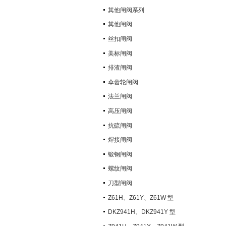
其他闸阀系列
其他闸阀
丝扣闸阀
美标闸阀
排渣闸阀
伞齿轮闸阀
法兰闸阀
高压闸阀
抗硫闸阀
焊接闸阀
锻钢闸阀
螺纹闸阀
刀型闸阀
Z61H、Z61Y、Z61W 型
PN100~PN160 承插焊楔式闸阀
DKZ941H、DKZ941Y 型
PN10~PN100 钢制真空闸阀