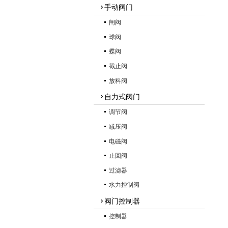
手动阀门
闸阀
球阀
蝶阀
截止阀
放料阀
自力式阀门
调节阀
减压阀
电磁阀
止回阀
过滤器
水力控制阀
阀门控制器
控制器