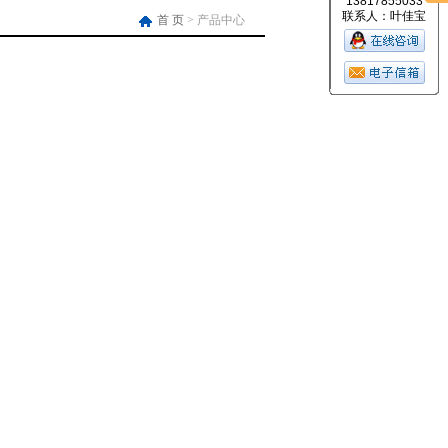
13817855033
联系人：叶佳宝
首 页
> 产品中心