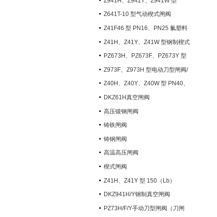
Z941H、Z941Y、Z941W 型
PN100~PN200 钢制电动楔式闸阀
Z641T-10 型气动楔式闸阀
Z41F46 型 PN16、PN25 氟塑料
衬里楔式闸阀
Z41H、Z41Y、Z41W 型钢制楔式
闸阀
PZ673H、PZ673F、PZ673Y 型
气动刀型闸阀/刀闸阀
Z973F、Z973H 型电动刀型闸阀/
刀闸阀
Z40H、Z40Y、Z40W 型 PN40、
PN63 钢制楔式闸阀
DKZ61H真空闸阀
高压锻钢闸阀
铸铁闸阀
铸钢闸阀
高温高压闸阀
楔式闸阀
Z41H、Z41Y 型 150（Lb）
~600（Lb） 钢制楔式闸阀
DKZ941H/Y钢制真空闸阀
PZ73H/F/Y手动刀型闸阀（刀闸