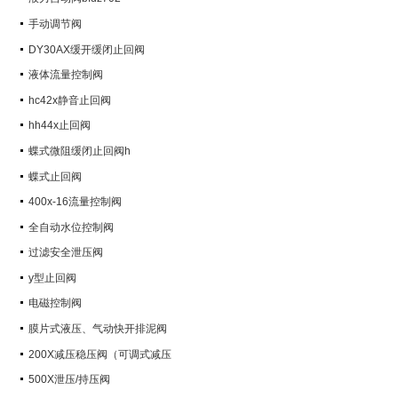
手动调节阀
DY30AX缓开缓闭止回阀
液体流量控制阀
hc42x静音止回阀
hh44x止回阀
蝶式微阻缓闭止回阀h
蝶式止回阀
400x-16流量控制阀
全自动水位控制阀
过滤安全泄压阀
y型止回阀
电磁控制阀
膜片式液压、气动快开排泥阀
200X减压稳压阀（可调式减压
阀）
500X泄压/持压阀