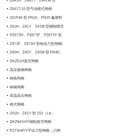
Z941H、Z941Y、Z941W 型
PN100~PN200 钢制电动楔式闸阀
Z641T-10 型气动楔式闸阀
Z41F46 型 PN16、PN25 氟塑料
衬里楔式闸阀
Z41H、Z41Y、Z41W 型钢制楔式
闸阀
PZ673H、PZ673F、PZ673Y 型
气动刀型闸阀/刀闸阀
Z973F、Z973H 型电动刀型闸阀/
刀闸阀
Z40H、Z40Y、Z40W 型 PN40、
PN63 钢制楔式闸阀
DKZ61H真空闸阀
高压锻钢闸阀
铸铁闸阀
铸钢闸阀
高温高压闸阀
楔式闸阀
Z41H、Z41Y 型 150（Lb）
~600（Lb） 钢制楔式闸阀
DKZ941H/Y钢制真空闸阀
PZ73H/F/Y手动刀型闸阀（刀闸