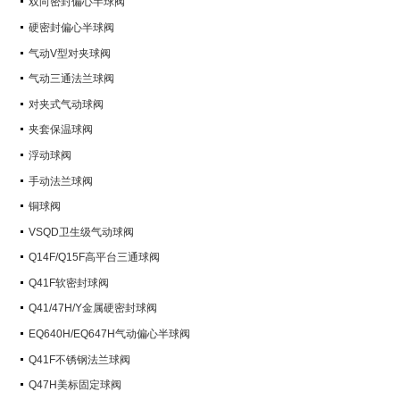
双向密封偏心半球阀
硬密封偏心半球阀
气动V型对夹球阀
气动三通法兰球阀
对夹式气动球阀
夹套保温球阀
浮动球阀
手动法兰球阀
铜球阀
VSQD卫生级气动球阀
Q14F/Q15F高平台三通球阀
Q41F软密封球阀
Q41/47H/Y金属硬密封球阀
EQ640H/EQ647H气动偏心半球阀
Q41F不锈钢法兰球阀
Q47H美标固定球阀