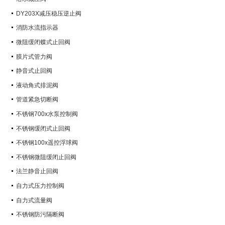
DY203X减压稳压逆止阀
消防水流指示器
微阻缓闭蝶式止回阀
膜片式管力阀
静音式止回阀
液动角式排泥阀
管道紧急切断阀
不锈钢700x水泵控制阀
不锈钢缓闭式止回阀
不锈钢100x遥控浮球阀
不锈钢微阻缓闭止回阀
法兰静音止回阀
自力式压力控制阀
自力式流量阀
不锈钢防污隔断阀