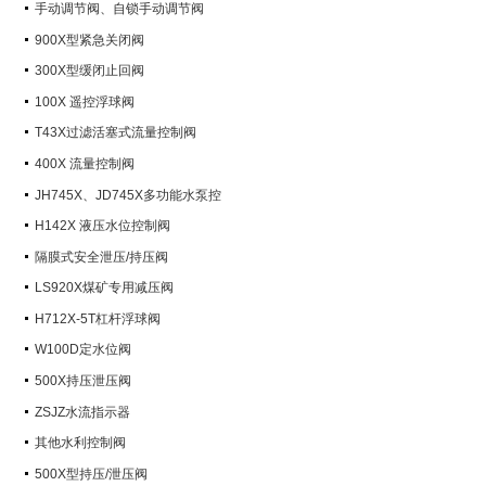
手动调节阀、自锁手动调节阀
900X型紧急关闭阀
300X型缓闭止回阀
100X 遥控浮球阀
T43X过滤活塞式流量控制阀
400X 流量控制阀
JH745X、JD745X多功能水泵控
制阀
H142X 液压水位控制阀
隔膜式安全泄压/持压阀
LS920X煤矿专用减压阀
H712X-5T杠杆浮球阀
W100D定水位阀
500X持压泄压阀
ZSJZ水流指示器
其他水利控制阀
500X型持压/泄压阀