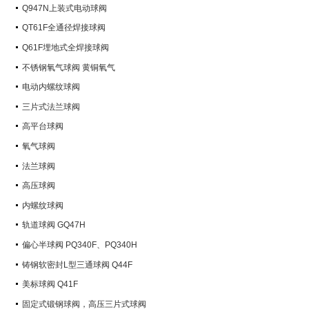
Q947N上装式电动球阀
QT61F全通径焊接球阀
Q61F埋地式全焊接球阀
不锈钢氧气球阀 黄铜氧气
电动内螺纹球阀
三片式法兰球阀
高平台球阀
氧气球阀
法兰球阀
高压球阀
内螺纹球阀
轨道球阀 GQ47H
偏心半球阀 PQ340F、PQ340H
铸钢软密封L型三通球阀 Q44F
美标球阀 Q41F
固定式锻钢球阀，高压三片式球阀