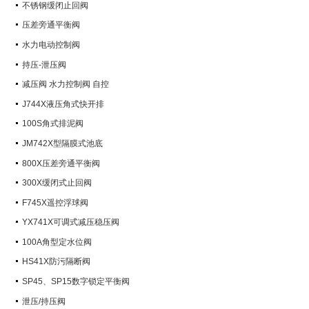
不锈钢缓闭止回阀
压差旁通平衡阀
水力电动控制阀
持压-泄压阀
减压阀 水力控制阀 自控
J744X液压角式快开排
100S角式排泥阀
JM742X型隔膜式池底
800X压差旁通平衡阀
300X缓闭式止回阀
F745X遥控浮球阀
YX741X可调式减压稳压阀
100A角型定水位阀
HS41X防污隔断阀
SP45、SP15数字锁定平衡阀
泄压/持压阀