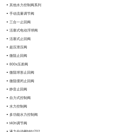
其他水力控制阀系列
手动流量调节阀
三合一止回阀
活塞式电动浮球阀
活塞式止回阀
超压泄压阀
微阻止回阀
800x压差阀
微阻球形止回阀
微阻缓闭止回阀
静音止回阀
自力式控制阀
水力控制阀
多功能水力控制阀
t40h调节阀
液力自动阀bfdz702