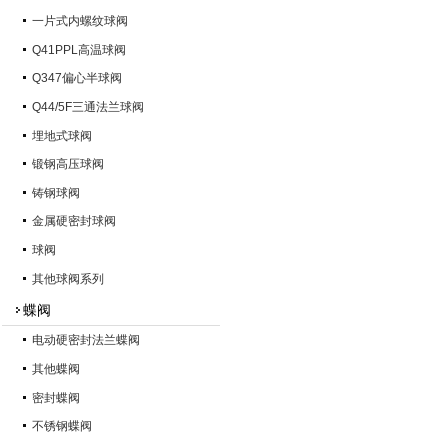
一片式内螺纹球阀
Q41PPL高温球阀
Q347偏心半球阀
Q44/5F三通法兰球阀
埋地式球阀
锻钢高压球阀
铸钢球阀
金属硬密封球阀
球阀
其他球阀系列
蝶阀
电动硬密封法兰蝶阀
其他蝶阀
密封蝶阀
不锈钢蝶阀