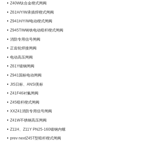
阀）
Z40W钛合金楔式闸阀
Z61H/Y/W承插焊楔式闸阀
Z941H/Y/W电动楔式闸阀
Z945T/W铸铁电动暗杆楔式闸阀
消防专用信号闸阀
正齿轮焊接闸阀
电动高压闸阀
Z61Y锻钢闸阀
Z941国标电动闸阀
JIS日标、ANSI美标
Z41F46衬氟闸阀
Z45暗杆楔式闸阀
XXZ41消防专用信号闸阀
Z41W不锈钢高压闸阀
Z11H、Z11Y PN25-160锻钢内螺
纹楔式闸阀
prev nextZ45T型暗杆楔式闸阀