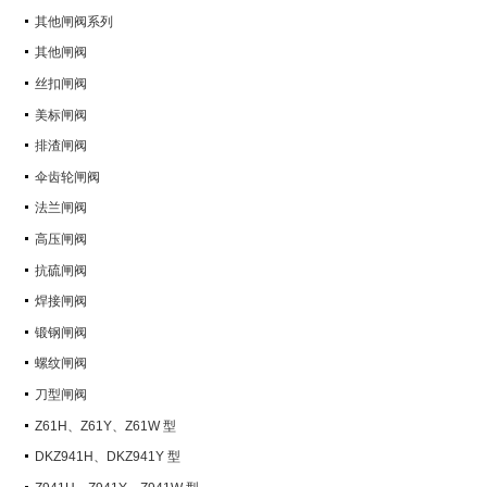
其他闸阀系列
其他闸阀
丝扣闸阀
美标闸阀
排渣闸阀
伞齿轮闸阀
法兰闸阀
高压闸阀
抗硫闸阀
焊接闸阀
锻钢闸阀
螺纹闸阀
刀型闸阀
Z61H、Z61Y、Z61W 型
PN100~PN160 承插焊楔式闸阀
DKZ941H、DKZ941Y 型
PN10~PN100 钢制真空闸阀