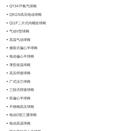
QY347F氧气球阀
Q911N高压电动球阀
Q11F二片式內螺纹球阀
气动V型球阀
高温气动球阀
侧装式偏心半球阀
电动偏心半球阀
薄型保温球阀
高压焊接球阀
广式法兰球阀
三段式焊接球阀
双偏心半球阀
不锈钢高压球阀
电动O型三通球阀
电动高温球阀