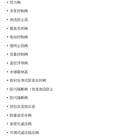
管力阀
水泵控制阀
倒流防止器
紧急关闭阀
电动控制阀
缓闭止回阀
流量控制阀
遥控浮球阀
水锤吸纳器
双封自净式防逆水封阀
防污隔断阀（管道倒流防止
防污隔断阀
丝扣水流指示器
防爆波安全阀
多喷孔减压阀
可调式减压稳压阀