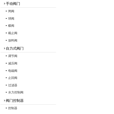
手动阀门
闸阀
球阀
蝶阀
截止阀
放料阀
自力式阀门
调节阀
减压阀
电磁阀
止回阀
过滤器
水力控制阀
阀门控制器
控制器