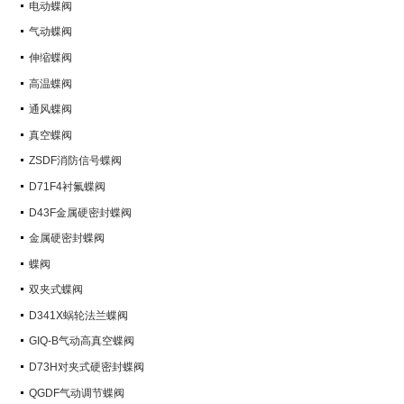
电动蝶阀
气动蝶阀
伸缩蝶阀
高温蝶阀
通风蝶阀
真空蝶阀
ZSDF消防信号蝶阀
D71F4衬氟蝶阀
D43F金属硬密封蝶阀
金属硬密封蝶阀
蝶阀
双夹式蝶阀
D341X蜗轮法兰蝶阀
GIQ-B气动高真空蝶阀
D73H对夹式硬密封蝶阀
QGDF气动调节蝶阀