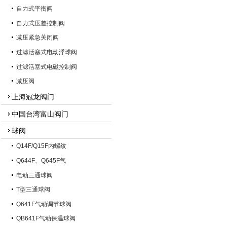
自力式平衡阀
自力式压差控制阀
减压紧急关闭阀
过滤活塞式电动浮球阀
过滤活塞式电磁控制阀
减压阀
上海冠龙阀门
中国台湾富山阀门
球阀
Q14F/Q15F内螺纹
Q644F、Q645F气
电动三通球阀
T型三通球阀
Q641F气动调节球阀
QB641F气动保温球阀