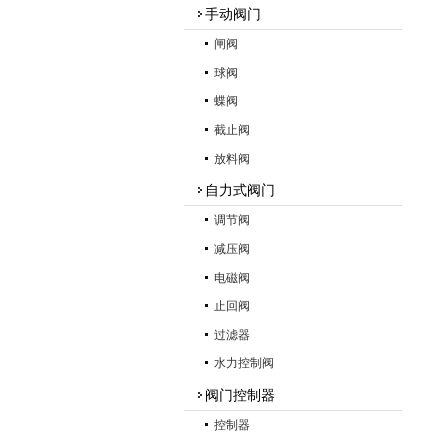
手动阀门
闸阀
球阀
蝶阀
截止阀
放料阀
自力式阀门
调节阀
减压阀
电磁阀
止回阀
过滤器
水力控制阀
阀门控制器
控制器