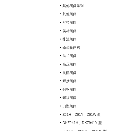
其他闸阀系列
其他闸阀
丝扣闸阀
美标闸阀
排渣闸阀
伞齿轮闸阀
法兰闸阀
高压闸阀
抗硫闸阀
焊接闸阀
锻钢闸阀
螺纹闸阀
刀型闸阀
Z61H、Z61Y、Z61W 型
PN100~PN160 承插焊楔式闸阀
DKZ941H、DKZ941Y 型
PN10~PN100 钢制真空闸阀