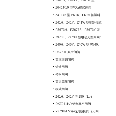
Z941H、Z941Y、Z941W 型
PN100~PN200 钢制电动楔式闸阀
Z641T-10 型气动楔式闸阀
Z41F46 型 PN16、PN25 氟塑料
衬里楔式闸阀
Z41H、Z41Y、Z41W 型钢制楔式
闸阀
PZ673H、PZ673F、PZ673Y 型
气动刀型闸阀/刀闸阀
Z973F、Z973H 型电动刀型闸阀/
刀闸阀
Z40H、Z40Y、Z40W 型 PN40、
PN63 钢制楔式闸阀
DKZ61H真空闸阀
高压锻钢闸阀
铸铁闸阀
铸钢闸阀
高温高压闸阀
楔式闸阀
Z41H、Z41Y 型 150（Lb）
~600（Lb） 钢制楔式闸阀
DKZ941H/Y钢制真空闸阀
PZ73H/F/Y手动刀型闸阀（刀闸