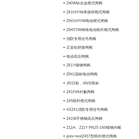
阀）
Z40W钛合金楔式闸阀
Z61H/Y/W承插焊楔式闸阀
Z941H/Y/W电动楔式闸阀
Z945T/W铸铁电动暗杆楔式闸阀
消防专用信号闸阀
正齿轮焊接闸阀
电动高压闸阀
Z61Y锻钢闸阀
Z941国标电动闸阀
JIS日标、ANSI美标
Z41F46衬氟闸阀
Z45暗杆楔式闸阀
XXZ41消防专用信号闸阀
Z41W不锈钢高压闸阀
Z11H、Z11Y PN25-160锻钢内螺
纹楔式闸阀
prev nextZ45T型暗杆楔式闸阀