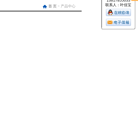
13817855033
联系人：叶佳宝
首 页
> 产品中心