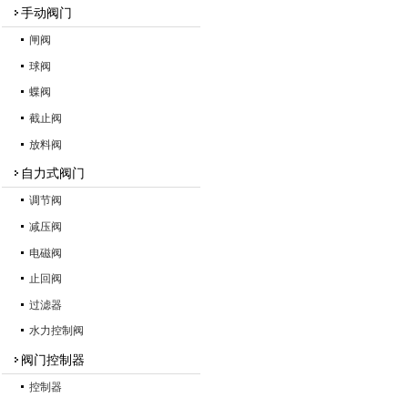
手动阀门
闸阀
球阀
蝶阀
截止阀
放料阀
自力式阀门
调节阀
减压阀
电磁阀
止回阀
过滤器
水力控制阀
阀门控制器
控制器