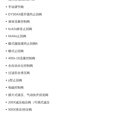
手动调节阀
DY30AX缓开缓闭止回阀
液体流量控制阀
hc42x静音止回阀
hh44x止回阀
蝶式微阻缓闭止回阀h
蝶式止回阀
400x-16流量控制阀
全自动水位控制阀
过滤安全泄压阀
y型止回阀
电磁控制阀
膜片式液压、气动快开排泥阀
200X减压稳压阀（可调式减压
阀）
500X泄压/持压阀