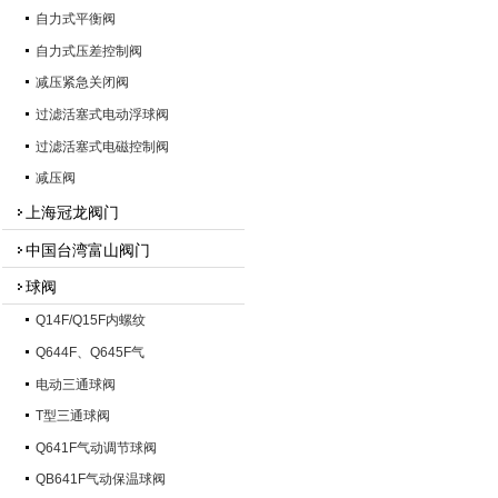
自力式平衡阀
自力式压差控制阀
减压紧急关闭阀
过滤活塞式电动浮球阀
过滤活塞式电磁控制阀
减压阀
上海冠龙阀门
中国台湾富山阀门
球阀
Q14F/Q15F内螺纹
Q644F、Q645F气
电动三通球阀
T型三通球阀
Q641F气动调节球阀
QB641F气动保温球阀