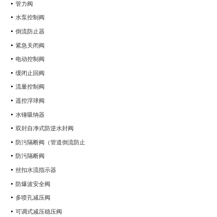
管力阀
水泵控制阀
倒流防止器
紧急关闭阀
电动控制阀
缓闭止回阀
流量控制阀
遥控浮球阀
水锤吸纳器
双封自净式防逆水封阀
防污隔断阀（管道倒流防止
防污隔断阀
丝扣水流指示器
防爆波安全阀
多喷孔减压阀
可调式减压稳压阀