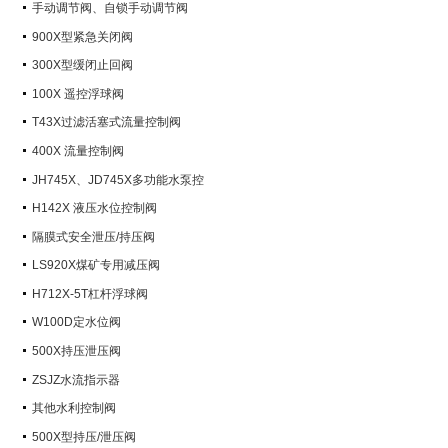
手动调节阀、自锁手动调节阀
900X型紧急关闭阀
300X型缓闭止回阀
100X 遥控浮球阀
T43X过滤活塞式流量控制阀
400X 流量控制阀
JH745X、JD745X多功能水泵控
制阀
H142X 液压水位控制阀
隔膜式安全泄压/持压阀
LS920X煤矿专用减压阀
H712X-5T杠杆浮球阀
W100D定水位阀
500X持压泄压阀
ZSJZ水流指示器
其他水利控制阀
500X型持压/泄压阀