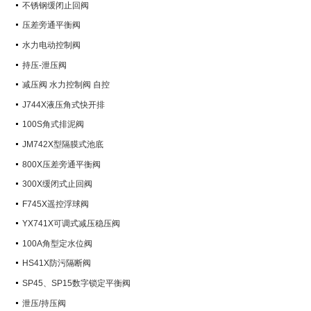
不锈钢缓闭止回阀
压差旁通平衡阀
水力电动控制阀
持压-泄压阀
减压阀 水力控制阀 自控
J744X液压角式快开排
100S角式排泥阀
JM742X型隔膜式池底
800X压差旁通平衡阀
300X缓闭式止回阀
F745X遥控浮球阀
YX741X可调式减压稳压阀
100A角型定水位阀
HS41X防污隔断阀
SP45、SP15数字锁定平衡阀
泄压/持压阀