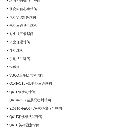
双向密封偏心半球阀
硬密封偏心半球阀
气动V型对夹球阀
气动三通法兰球阀
对夹式气动球阀
夹套保温球阀
浮动球阀
手动法兰球阀
铜球阀
VSQD卫生级气动球阀
Q14F/Q15F高平台三通球阀
Q41F软密封球阀
Q41/47H/Y金属硬密封球阀
EQ640H/EQ647H气动偏心半球阀
Q41F不锈钢法兰球阀
Q47H美标固定球阀