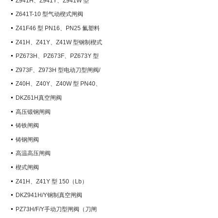
Z941H、Z941Y、Z941W 型
PN100~PN200 钢制电动楔式闸阀
Z641T-10 型气动楔式闸阀
Z41F46 型 PN16、PN25 氟塑料
衬里楔式闸阀
Z41H、Z41Y、Z41W 型钢制楔式
闸阀
PZ673H、PZ673F、PZ673Y 型
气动刀型闸阀/刀闸阀
Z973F、Z973H 型电动刀型闸阀/
刀闸阀
Z40H、Z40Y、Z40W 型 PN40、
PN63 钢制楔式闸阀
DKZ61H真空闸阀
高压锻钢闸阀
铸铁闸阀
铸钢闸阀
高温高压闸阀
楔式闸阀
Z41H、Z41Y 型 150（Lb）
~600（Lb） 钢制楔式闸阀
DKZ941H/Y钢制真空闸阀
PZ73H/F/Y手动刀型闸阀（刀闸