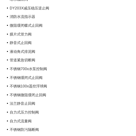
DY203X减压稳压逆止阀
消防水流指示器
微阻缓闭蝶式止回阀
膜片式管力阀
静音式止回阀
液动角式排泥阀
管道紧急切断阀
不锈钢700x水泵控制阀
不锈钢缓闭式止回阀
不锈钢100x遥控浮球阀
不锈钢微阻缓闭止回阀
法兰静音止回阀
自力式压力控制阀
自力式流量阀
不锈钢防污隔断阀