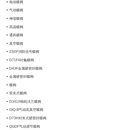
电动蝶阀
气动蝶阀
伸缩蝶阀
高温蝶阀
通风蝶阀
真空蝶阀
ZSDF消防信号蝶阀
D71F4衬氟蝶阀
D43F金属硬密封蝶阀
金属硬密封蝶阀
蝶阀
双夹式蝶阀
D341X蜗轮法兰蝶阀
GIQ-B气动高真空蝶阀
D73H对夹式硬密封蝶阀
QGDF气动调节蝶阀