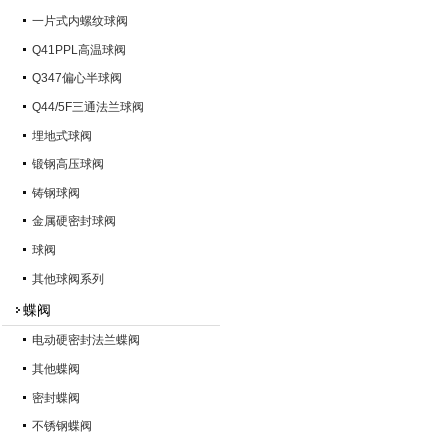
一片式内螺纹球阀
Q41PPL高温球阀
Q347偏心半球阀
Q44/5F三通法兰球阀
埋地式球阀
锻钢高压球阀
铸钢球阀
金属硬密封球阀
球阀
其他球阀系列
蝶阀
电动硬密封法兰蝶阀
其他蝶阀
密封蝶阀
不锈钢蝶阀