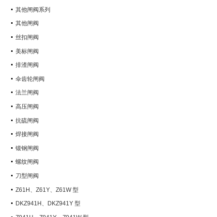
其他闸阀系列
其他闸阀
丝扣闸阀
美标闸阀
排渣闸阀
伞齿轮闸阀
法兰闸阀
高压闸阀
抗硫闸阀
焊接闸阀
锻钢闸阀
螺纹闸阀
刀型闸阀
Z61H、Z61Y、Z61W 型
PN100~PN160 承插焊楔式闸阀
DKZ941H、DKZ941Y 型
PN10~PN100 钢制真空闸阀