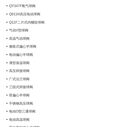
QY347F氧气球阀
Q911N高压电动球阀
Q11F二片式內螺纹球阀
气动V型球阀
高温气动球阀
侧装式偏心半球阀
电动偏心半球阀
薄型保温球阀
高压焊接球阀
广式法兰球阀
三段式焊接球阀
双偏心半球阀
不锈钢高压球阀
电动O型三通球阀
电动高温球阀