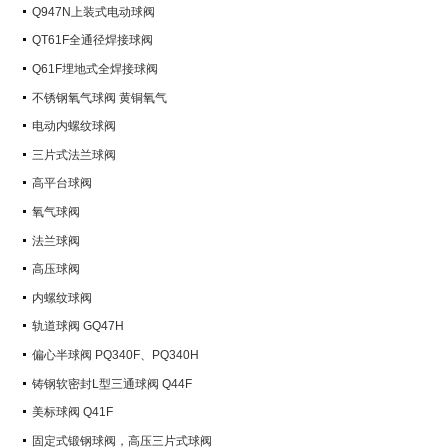
Q947N上装式电动球阀
QT61F全通径焊接球阀
Q61F埋地式全焊接球阀
不锈钢氧气球阀 黄铜氧气
电动内螺纹球阀
三片式法兰球阀
高平台球阀
氧气球阀
法兰球阀
高压球阀
内螺纹球阀
轨道球阀 GQ47H
偏心半球阀 PQ340F、PQ340H
铸钢软密封L型三通球阀 Q44F
美标球阀 Q41F
固定式锻钢球阀，高压三片式球阀