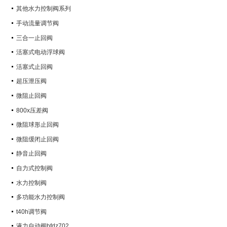
其他水力控制阀系列
手动流量调节阀
三合一止回阀
活塞式电动浮球阀
活塞式止回阀
超压泄压阀
微阻止回阀
800x压差阀
微阻球形止回阀
微阻缓闭止回阀
静音止回阀
自力式控制阀
水力控制阀
多功能水力控制阀
t40h调节阀
液力自动阀bfdz702