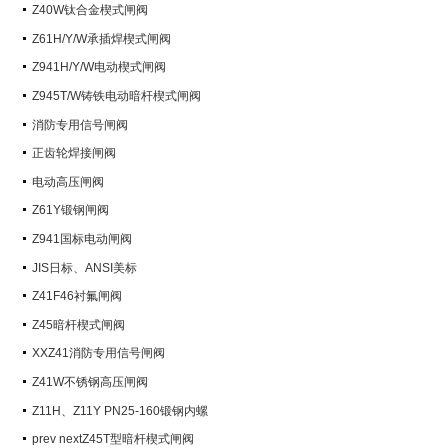
阀）
Z40W钛合金楔式闸阀
Z61H/Y/W承插焊楔式闸阀
Z941H/Y/W电动楔式闸阀
Z945T/W铸铁电动暗杆楔式闸阀
消防专用信号闸阀
正齿轮焊接闸阀
电动高压闸阀
Z61Y锻钢闸阀
Z941国标电动闸阀
JIS日标、ANSI美标
Z41F46衬氟闸阀
Z45暗杆楔式闸阀
XXZ41消防专用信号闸阀
Z41W不锈钢高压闸阀
Z11H、Z11Y PN25-160锻钢内螺
纹楔式闸阀
prev nextZ45T型暗杆楔式闸阀