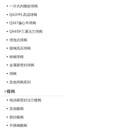
一片式内螺纹球阀
Q41PPL高温球阀
Q347偏心半球阀
Q44/5F三通法兰球阀
埋地式球阀
锻钢高压球阀
铸钢球阀
金属硬密封球阀
球阀
其他球阀系列
蝶阀
电动硬密封法兰蝶阀
其他蝶阀
密封蝶阀
不锈钢蝶阀