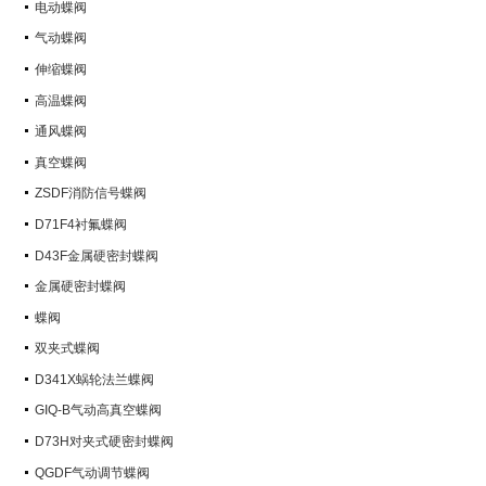
电动蝶阀
气动蝶阀
伸缩蝶阀
高温蝶阀
通风蝶阀
真空蝶阀
ZSDF消防信号蝶阀
D71F4衬氟蝶阀
D43F金属硬密封蝶阀
金属硬密封蝶阀
蝶阀
双夹式蝶阀
D341X蜗轮法兰蝶阀
GIQ-B气动高真空蝶阀
D73H对夹式硬密封蝶阀
QGDF气动调节蝶阀