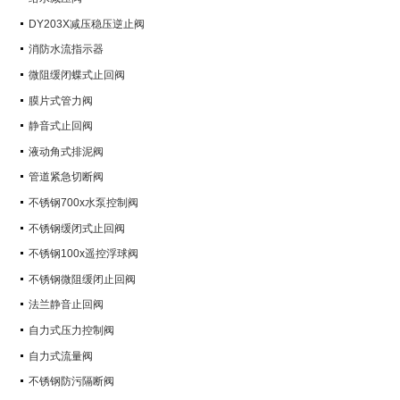
DY203X减压稳压逆止阀
消防水流指示器
微阻缓闭蝶式止回阀
膜片式管力阀
静音式止回阀
液动角式排泥阀
管道紧急切断阀
不锈钢700x水泵控制阀
不锈钢缓闭式止回阀
不锈钢100x遥控浮球阀
不锈钢微阻缓闭止回阀
法兰静音止回阀
自力式压力控制阀
自力式流量阀
不锈钢防污隔断阀