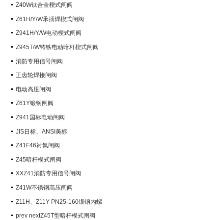
阀）
Z40W钛合金楔式闸阀
Z61H/Y/W承插焊楔式闸阀
Z941H/Y/W电动楔式闸阀
Z945T/W铸铁电动暗杆楔式闸阀
消防专用信号闸阀
正齿轮焊接闸阀
电动高压闸阀
Z61Y锻钢闸阀
Z941国标电动闸阀
JIS日标、ANSI美标
Z41F46衬氟闸阀
Z45暗杆楔式闸阀
XXZ41消防专用信号闸阀
Z41W不锈钢高压闸阀
Z11H、Z11Y PN25-160锻钢内螺
纹楔式闸阀
prev nextZ45T型暗杆楔式闸阀