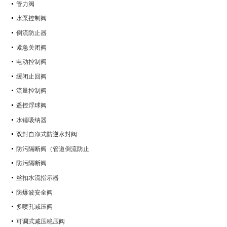
管力阀
水泵控制阀
倒流防止器
紧急关闭阀
电动控制阀
缓闭止回阀
流量控制阀
遥控浮球阀
水锤吸纳器
双封自净式防逆水封阀
防污隔断阀（管道倒流防止
防污隔断阀
丝扣水流指示器
防爆波安全阀
多喷孔减压阀
可调式减压稳压阀