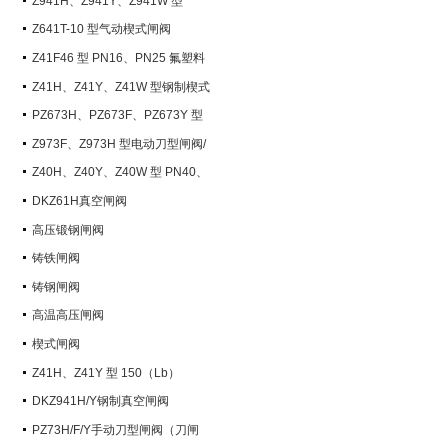
Z941H、Z941Y、Z941W 型
PN100~PN200 钢制电动楔式闸阀
Z641T-10 型气动楔式闸阀
Z41F46 型 PN16、PN25 氟塑料
衬里楔式闸阀
Z41H、Z41Y、Z41W 型钢制楔式
闸阀
PZ673H、PZ673F、PZ673Y 型
气动刀型闸阀/刀闸阀
Z973F、Z973H 型电动刀型闸阀/
刀闸阀
Z40H、Z40Y、Z40W 型 PN40、
PN63 钢制楔式闸阀
DKZ61H真空闸阀
高压锻钢闸阀
铸铁闸阀
铸钢闸阀
高温高压闸阀
楔式闸阀
Z41H、Z41Y 型 150（Lb）
~600（Lb） 钢制楔式闸阀
DKZ941H/Y钢制真空闸阀
PZ73H/F/Y手动刀型闸阀（刀闸