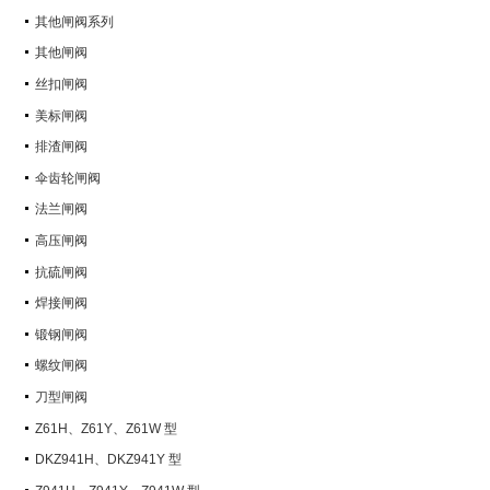
其他闸阀系列
其他闸阀
丝扣闸阀
美标闸阀
排渣闸阀
伞齿轮闸阀
法兰闸阀
高压闸阀
抗硫闸阀
焊接闸阀
锻钢闸阀
螺纹闸阀
刀型闸阀
Z61H、Z61Y、Z61W 型
PN100~PN160 承插焊楔式闸阀
DKZ941H、DKZ941Y 型
PN10~PN100 钢制真空闸阀