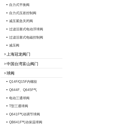
自力式平衡阀
自力式压差控制阀
减压紧急关闭阀
过滤活塞式电动浮球阀
过滤活塞式电磁控制阀
减压阀
上海冠龙阀门
中国台湾富山阀门
球阀
Q14F/Q15F内螺纹
Q644F、Q645F气
电动三通球阀
T型三通球阀
Q641F气动调节球阀
QB641F气动保温球阀