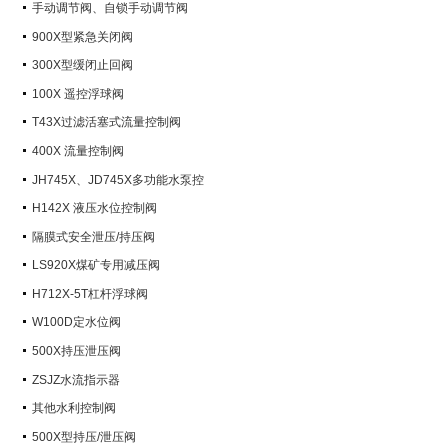
手动调节阀、自锁手动调节阀
900X型紧急关闭阀
300X型缓闭止回阀
100X 遥控浮球阀
T43X过滤活塞式流量控制阀
400X 流量控制阀
JH745X、JD745X多功能水泵控
制阀
H142X 液压水位控制阀
隔膜式安全泄压/持压阀
LS920X煤矿专用减压阀
H712X-5T杠杆浮球阀
W100D定水位阀
500X持压泄压阀
ZSJZ水流指示器
其他水利控制阀
500X型持压/泄压阀