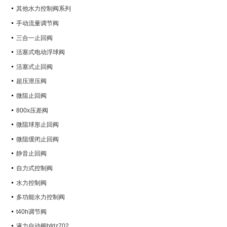
其他水力控制阀系列
手动流量调节阀
三合一止回阀
活塞式电动浮球阀
活塞式止回阀
超压泄压阀
微阻止回阀
800x压差阀
微阻球形止回阀
微阻缓闭止回阀
静音止回阀
自力式控制阀
水力控制阀
多功能水力控制阀
t40h调节阀
液力自动阀bfdz702