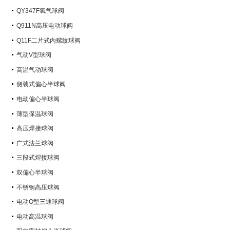
QY347F氧气球阀
Q911N高压电动球阀
Q11F二片式內螺纹球阀
气动V型球阀
高温气动球阀
侧装式偏心半球阀
电动偏心半球阀
薄型保温球阀
高压焊接球阀
广式法兰球阀
三段式焊接球阀
双偏心半球阀
不锈钢高压球阀
电动O型三通球阀
电动高温球阀