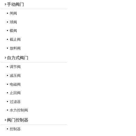
手动阀门
闸阀
球阀
蝶阀
截止阀
放料阀
自力式阀门
调节阀
减压阀
电磁阀
止回阀
过滤器
水力控制阀
阀门控制器
控制器