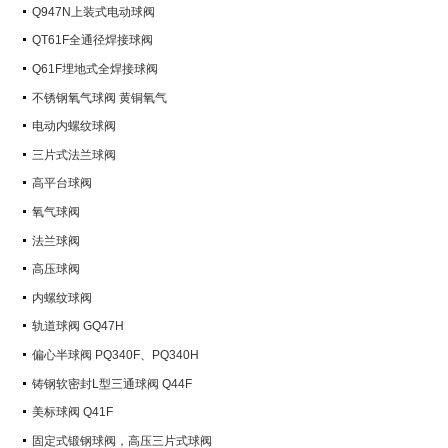
Q947N上装式电动球阀
QT61F全通径焊接球阀
Q61F埋地式全焊接球阀
不锈钢氧气球阀 黄铜氧气
电动内螺纹球阀
三片式法兰球阀
高平台球阀
氧气球阀
法兰球阀
高压球阀
内螺纹球阀
轨道球阀 GQ47H
偏心半球阀 PQ340F、PQ340H
铸钢软密封L型三通球阀 Q44F
美标球阀 Q41F
固定式锻钢球阀，高压三片式球阀