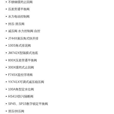
不锈钢缓闭止回阀
压差旁通平衡阀
水力电动控制阀
持压-泄压阀
减压阀 水力控制阀 自控
J744X液压角式快开排
100S角式排泥阀
JM742X型隔膜式池底
800X压差旁通平衡阀
300X缓闭式止回阀
F745X遥控浮球阀
YX741X可调式减压稳压阀
100A角型定水位阀
HS41X防污隔断阀
SP45、SP15数字锁定平衡阀
泄压/持压阀