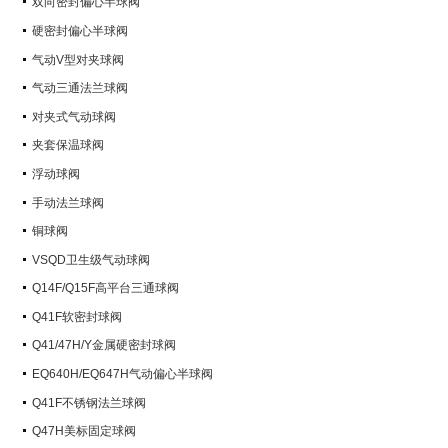
双向密封偏心半球阀
硬密封偏心半球阀
气动V型对夹球阀
气动三通法兰球阀
对夹式气动球阀
夹套保温球阀
浮动球阀
手动法兰球阀
铜球阀
VSQD卫生级气动球阀
Q14F/Q15F高平台三通球阀
Q41F软密封球阀
Q41/47H/Y金属硬密封球阀
EQ640H/EQ647H气动偏心半球阀
Q41F不锈钢法兰球阀
Q47H美标固定球阀