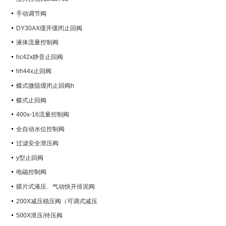
手动调节阀
DY30AX缓开缓闭止回阀
液体流量控制阀
hc42x静音止回阀
hh44x止回阀
蝶式微阻缓闭止回阀h
蝶式止回阀
400x-16流量控制阀
全自动水位控制阀
过滤安全泄压阀
y型止回阀
电磁控制阀
膜片式液压、气动快开排泥阀
200X减压稳压阀（可调式减压
阀）
500X泄压/持压阀