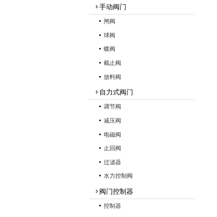
手动阀门
闸阀
球阀
蝶阀
截止阀
放料阀
自力式阀门
调节阀
减压阀
电磁阀
止回阀
过滤器
水力控制阀
阀门控制器
控制器