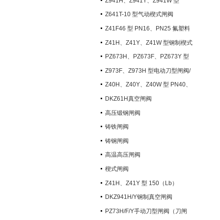
Z941H、Z941Y、Z941W 型
PN100~PN200 钢制电动楔式闸阀
Z641T-10 型气动楔式闸阀
Z41F46 型 PN16、PN25 氟塑料
衬里楔式闸阀
Z41H、Z41Y、Z41W 型钢制楔式
闸阀
PZ673H、PZ673F、PZ673Y 型
气动刀型闸阀/刀闸阀
Z973F、Z973H 型电动刀型闸阀/
刀闸阀
Z40H、Z40Y、Z40W 型 PN40、
PN63 钢制楔式闸阀
DKZ61H真空闸阀
高压锻钢闸阀
铸铁闸阀
铸钢闸阀
高温高压闸阀
楔式闸阀
Z41H、Z41Y 型 150（Lb）
~600（Lb） 钢制楔式闸阀
DKZ941H/Y钢制真空闸阀
PZ73H/F/Y手动刀型闸阀（刀闸