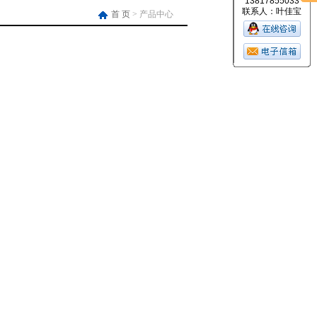
13817855033
联系人：叶佳宝
首 页
> 产品中心