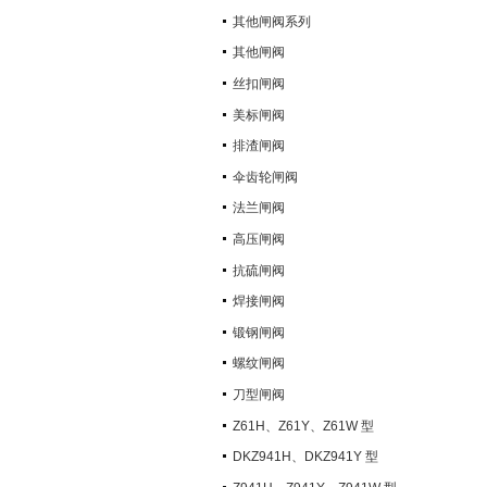
其他闸阀系列
其他闸阀
丝扣闸阀
美标闸阀
排渣闸阀
伞齿轮闸阀
法兰闸阀
高压闸阀
抗硫闸阀
焊接闸阀
锻钢闸阀
螺纹闸阀
刀型闸阀
Z61H、Z61Y、Z61W 型
PN100~PN160 承插焊楔式闸阀
DKZ941H、DKZ941Y 型
PN10~PN100 钢制真空闸阀