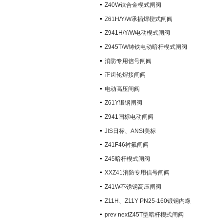
阀）
Z40W钛合金楔式闸阀
Z61H/Y/W承插焊楔式闸阀
Z941H/Y/W电动楔式闸阀
Z945T/W铸铁电动暗杆楔式闸阀
消防专用信号闸阀
正齿轮焊接闸阀
电动高压闸阀
Z61Y锻钢闸阀
Z941国标电动闸阀
JIS日标、ANSI美标
Z41F46衬氟闸阀
Z45暗杆楔式闸阀
XXZ41消防专用信号闸阀
Z41W不锈钢高压闸阀
Z11H、Z11Y PN25-160锻钢内螺
纹楔式闸阀
prev nextZ45T型暗杆楔式闸阀