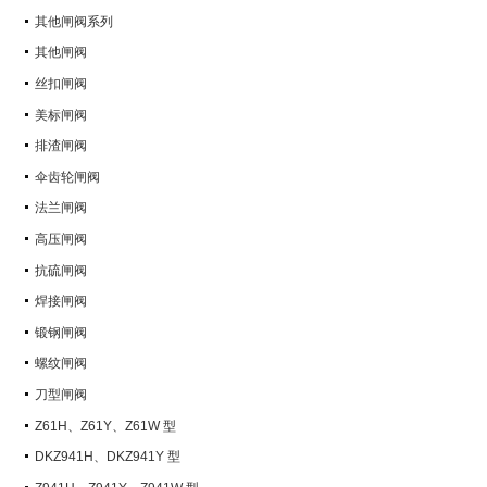
其他闸阀系列
其他闸阀
丝扣闸阀
美标闸阀
排渣闸阀
伞齿轮闸阀
法兰闸阀
高压闸阀
抗硫闸阀
焊接闸阀
锻钢闸阀
螺纹闸阀
刀型闸阀
Z61H、Z61Y、Z61W 型
PN100~PN160 承插焊楔式闸阀
DKZ941H、DKZ941Y 型
PN10~PN100 钢制真空闸阀