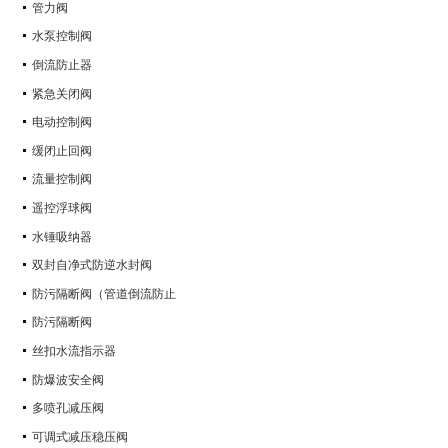
管力阀
水泵控制阀
倒流防止器
紧急关闭阀
电动控制阀
缓闭止回阀
流量控制阀
遥控浮球阀
水锤吸纳器
双封自净式防逆水封阀
防污隔断阀（管道倒流防止
防污隔断阀
丝扣水流指示器
防爆波安全阀
多喷孔减压阀
可调式减压稳压阀