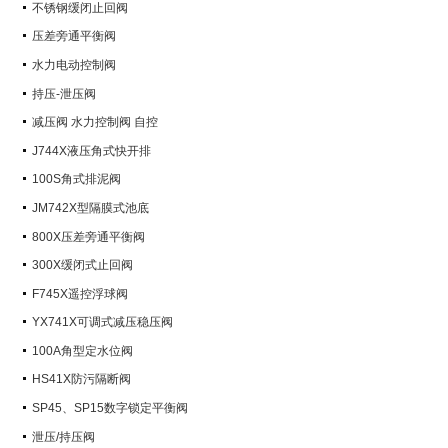
不锈钢缓闭止回阀
压差旁通平衡阀
水力电动控制阀
持压-泄压阀
减压阀 水力控制阀 自控
J744X液压角式快开排
100S角式排泥阀
JM742X型隔膜式池底
800X压差旁通平衡阀
300X缓闭式止回阀
F745X遥控浮球阀
YX741X可调式减压稳压阀
100A角型定水位阀
HS41X防污隔断阀
SP45、SP15数字锁定平衡阀
泄压/持压阀