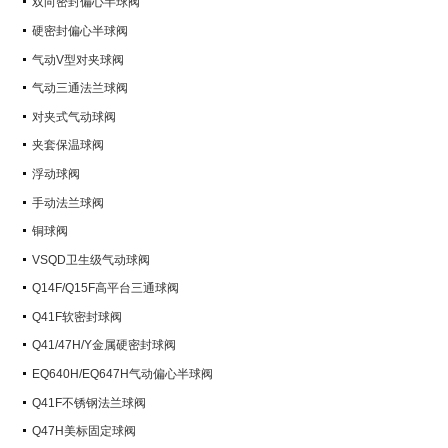
双向密封偏心半球阀
硬密封偏心半球阀
气动V型对夹球阀
气动三通法兰球阀
对夹式气动球阀
夹套保温球阀
浮动球阀
手动法兰球阀
铜球阀
VSQD卫生级气动球阀
Q14F/Q15F高平台三通球阀
Q41F软密封球阀
Q41/47H/Y金属硬密封球阀
EQ640H/EQ647H气动偏心半球阀
Q41F不锈钢法兰球阀
Q47H美标固定球阀