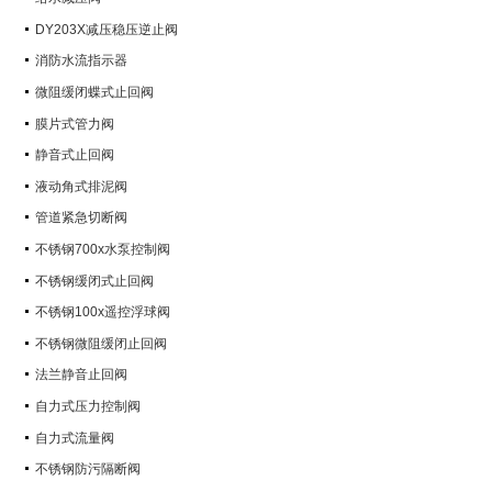
DY203X减压稳压逆止阀
消防水流指示器
微阻缓闭蝶式止回阀
膜片式管力阀
静音式止回阀
液动角式排泥阀
管道紧急切断阀
不锈钢700x水泵控制阀
不锈钢缓闭式止回阀
不锈钢100x遥控浮球阀
不锈钢微阻缓闭止回阀
法兰静音止回阀
自力式压力控制阀
自力式流量阀
不锈钢防污隔断阀