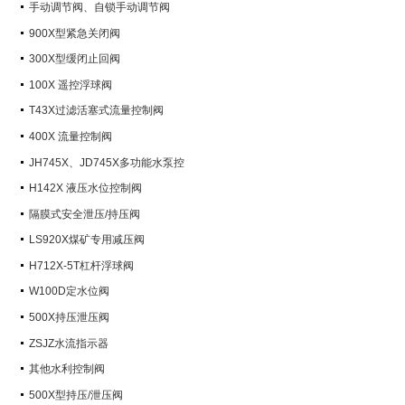
手动调节阀、自锁手动调节阀
900X型紧急关闭阀
300X型缓闭止回阀
100X 遥控浮球阀
T43X过滤活塞式流量控制阀
400X 流量控制阀
JH745X、JD745X多功能水泵控
制阀
H142X 液压水位控制阀
隔膜式安全泄压/持压阀
LS920X煤矿专用减压阀
H712X-5T杠杆浮球阀
W100D定水位阀
500X持压泄压阀
ZSJZ水流指示器
其他水利控制阀
500X型持压/泄压阀