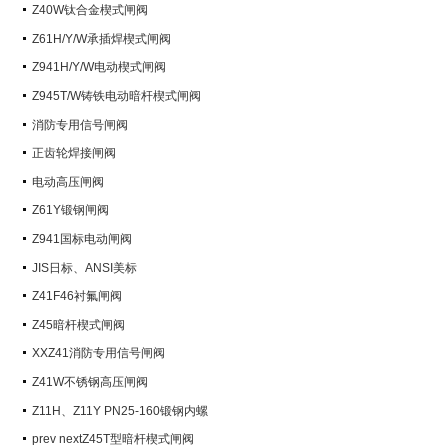
阀）
Z40W钛合金楔式闸阀
Z61H/Y/W承插焊楔式闸阀
Z941H/Y/W电动楔式闸阀
Z945T/W铸铁电动暗杆楔式闸阀
消防专用信号闸阀
正齿轮焊接闸阀
电动高压闸阀
Z61Y锻钢闸阀
Z941国标电动闸阀
JIS日标、ANSI美标
Z41F46衬氟闸阀
Z45暗杆楔式闸阀
XXZ41消防专用信号闸阀
Z41W不锈钢高压闸阀
Z11H、Z11Y PN25-160锻钢内螺
纹楔式闸阀
prev nextZ45T型暗杆楔式闸阀