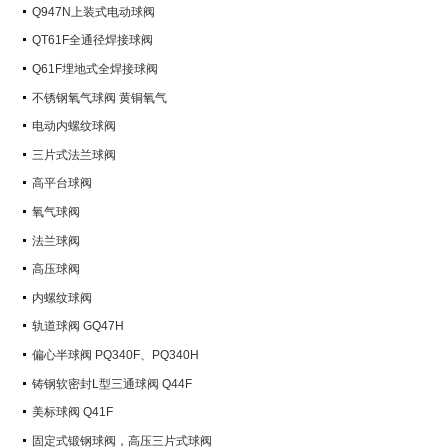
Q947N上装式电动球阀
QT61F全通径焊接球阀
Q61F埋地式全焊接球阀
不锈钢氧气球阀 黄铜氧气
电动内螺纹球阀
三片式法兰球阀
高平台球阀
氧气球阀
法兰球阀
高压球阀
内螺纹球阀
轨道球阀 GQ47H
偏心半球阀 PQ340F、PQ340H
铸钢软密封L型三通球阀 Q44F
美标球阀 Q41F
固定式锻钢球阀，高压三片式球阀