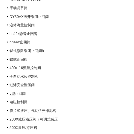
手动调节阀
DY30AX缓开缓闭止回阀
液体流量控制阀
hc42x静音止回阀
hh44x止回阀
蝶式微阻缓闭止回阀h
蝶式止回阀
400x-16流量控制阀
全自动水位控制阀
过滤安全泄压阀
y型止回阀
电磁控制阀
膜片式液压、气动快开排泥阀
200X减压稳压阀（可调式减压
阀）
500X泄压/持压阀