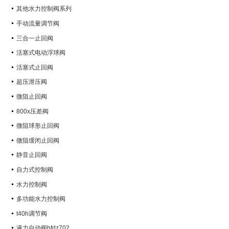
其他水力控制阀系列
手动流量调节阀
三合一止回阀
活塞式电动浮球阀
活塞式止回阀
超压泄压阀
微阻止回阀
800x压差阀
微阻球形止回阀
微阻缓闭止回阀
静音止回阀
自力式控制阀
水力控制阀
多功能水力控制阀
t40h调节阀
液力自动阀bfdz702