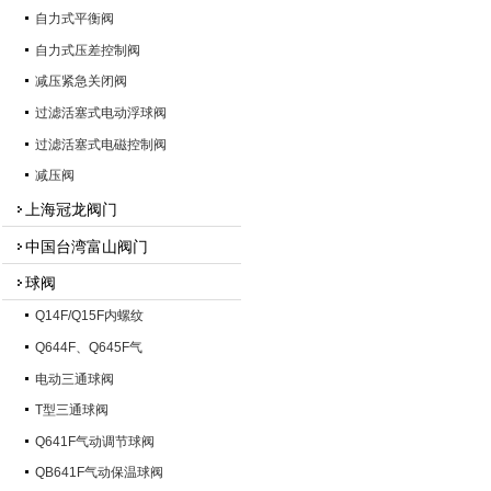
自力式平衡阀
自力式压差控制阀
减压紧急关闭阀
过滤活塞式电动浮球阀
过滤活塞式电磁控制阀
减压阀
上海冠龙阀门
中国台湾富山阀门
球阀
Q14F/Q15F内螺纹
Q644F、Q645F气
电动三通球阀
T型三通球阀
Q641F气动调节球阀
QB641F气动保温球阀