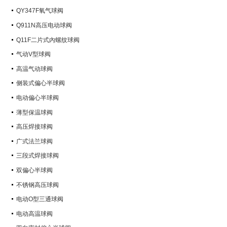
QY347F氧气球阀
Q911N高压电动球阀
Q11F二片式內螺纹球阀
气动V型球阀
高温气动球阀
侧装式偏心半球阀
电动偏心半球阀
薄型保温球阀
高压焊接球阀
广式法兰球阀
三段式焊接球阀
双偏心半球阀
不锈钢高压球阀
电动O型三通球阀
电动高温球阀