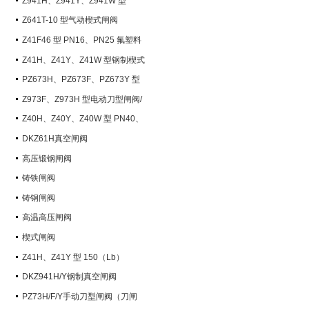
Z941H、Z941Y、Z941W 型
PN100~PN200 钢制电动楔式闸阀
Z641T-10 型气动楔式闸阀
Z41F46 型 PN16、PN25 氟塑料
衬里楔式闸阀
Z41H、Z41Y、Z41W 型钢制楔式
闸阀
PZ673H、PZ673F、PZ673Y 型
气动刀型闸阀/刀闸阀
Z973F、Z973H 型电动刀型闸阀/
刀闸阀
Z40H、Z40Y、Z40W 型 PN40、
PN63 钢制楔式闸阀
DKZ61H真空闸阀
高压锻钢闸阀
铸铁闸阀
铸钢闸阀
高温高压闸阀
楔式闸阀
Z41H、Z41Y 型 150（Lb）
~600（Lb） 钢制楔式闸阀
DKZ941H/Y钢制真空闸阀
PZ73H/F/Y手动刀型闸阀（刀闸