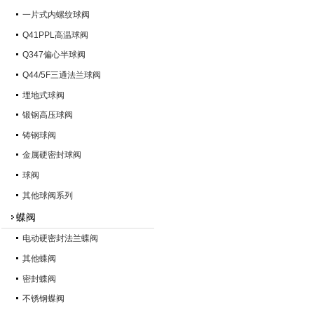
一片式内螺纹球阀
Q41PPL高温球阀
Q347偏心半球阀
Q44/5F三通法兰球阀
埋地式球阀
锻钢高压球阀
铸钢球阀
金属硬密封球阀
球阀
其他球阀系列
蝶阀
电动硬密封法兰蝶阀
其他蝶阀
密封蝶阀
不锈钢蝶阀