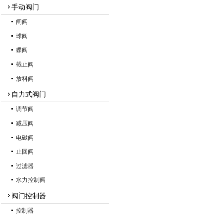
手动阀门
闸阀
球阀
蝶阀
截止阀
放料阀
自力式阀门
调节阀
减压阀
电磁阀
止回阀
过滤器
水力控制阀
阀门控制器
控制器