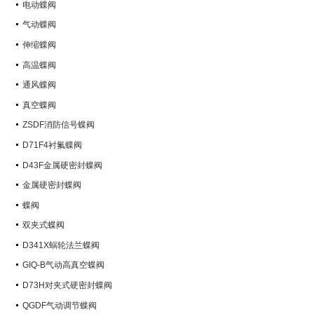
电动蝶阀
气动蝶阀
伸缩蝶阀
高温蝶阀
通风蝶阀
真空蝶阀
ZSDF消防信号蝶阀
D71F4衬氟蝶阀
D43F金属硬密封蝶阀
金属硬密封蝶阀
蝶阀
双夹式蝶阀
D341X蜗轮法兰蝶阀
GIQ-B气动高真空蝶阀
D73H对夹式硬密封蝶阀
QGDF气动调节蝶阀