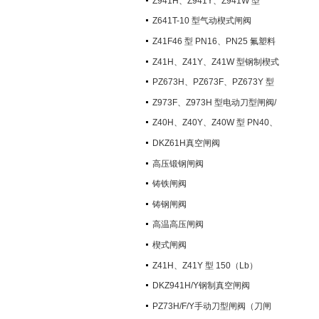
Z941H、Z941Y、Z941W 型
PN100~PN200 钢制电动楔式闸阀
Z641T-10 型气动楔式闸阀
Z41F46 型 PN16、PN25 氟塑料
衬里楔式闸阀
Z41H、Z41Y、Z41W 型钢制楔式
闸阀
PZ673H、PZ673F、PZ673Y 型
气动刀型闸阀/刀闸阀
Z973F、Z973H 型电动刀型闸阀/
刀闸阀
Z40H、Z40Y、Z40W 型 PN40、
PN63 钢制楔式闸阀
DKZ61H真空闸阀
高压锻钢闸阀
铸铁闸阀
铸钢闸阀
高温高压闸阀
楔式闸阀
Z41H、Z41Y 型 150（Lb）
~600（Lb） 钢制楔式闸阀
DKZ941H/Y钢制真空闸阀
PZ73H/F/Y手动刀型闸阀（刀闸