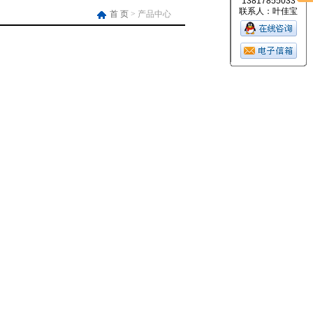
13817855033
联系人：叶佳宝
首 页
> 产品中心