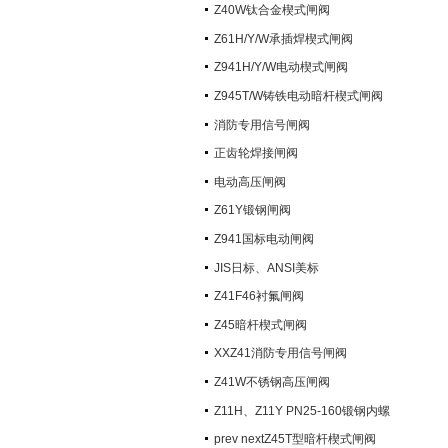
阀）
Z40W钛合金楔式闸阀
Z61H/Y/W承插焊楔式闸阀
Z941H/Y/W电动楔式闸阀
Z945T/W铸铁电动暗杆楔式闸阀
消防专用信号闸阀
正齿轮焊接闸阀
电动高压闸阀
Z61Y锻钢闸阀
Z941国标电动闸阀
JIS日标、ANSI美标
Z41F46衬氟闸阀
Z45暗杆楔式闸阀
XXZ41消防专用信号闸阀
Z41W不锈钢高压闸阀
Z11H、Z11Y PN25-160锻钢内螺
纹楔式闸阀
prev nextZ45T型暗杆楔式闸阀