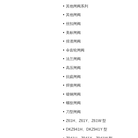
其他闸阀系列
其他闸阀
丝扣闸阀
美标闸阀
排渣闸阀
伞齿轮闸阀
法兰闸阀
高压闸阀
抗硫闸阀
焊接闸阀
锻钢闸阀
螺纹闸阀
刀型闸阀
Z61H、Z61Y、Z61W 型
PN100~PN160 承插焊楔式闸阀
DKZ941H、DKZ941Y 型
PN10~PN100 钢制真空闸阀