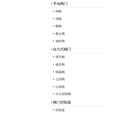
手动阀门
闸阀
球阀
蝶阀
截止阀
放料阀
自力式阀门
调节阀
减压阀
电磁阀
止回阀
过滤器
水力控制阀
阀门控制器
控制器