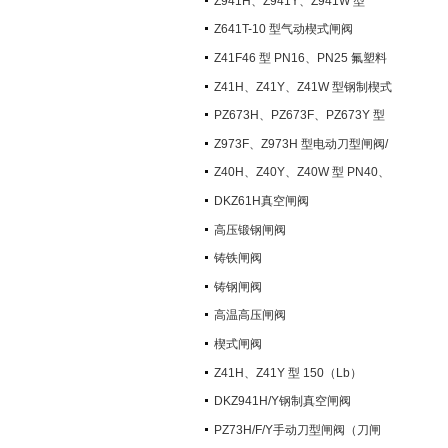
Z941H、Z941Y、Z941W 型
PN100~PN200 钢制电动楔式闸阀
Z641T-10 型气动楔式闸阀
Z41F46 型 PN16、PN25 氟塑料
衬里楔式闸阀
Z41H、Z41Y、Z41W 型钢制楔式
闸阀
PZ673H、PZ673F、PZ673Y 型
气动刀型闸阀/刀闸阀
Z973F、Z973H 型电动刀型闸阀/
刀闸阀
Z40H、Z40Y、Z40W 型 PN40、
PN63 钢制楔式闸阀
DKZ61H真空闸阀
高压锻钢闸阀
铸铁闸阀
铸钢闸阀
高温高压闸阀
楔式闸阀
Z41H、Z41Y 型 150（Lb）
~600（Lb） 钢制楔式闸阀
DKZ941H/Y钢制真空闸阀
PZ73H/F/Y手动刀型闸阀（刀闸