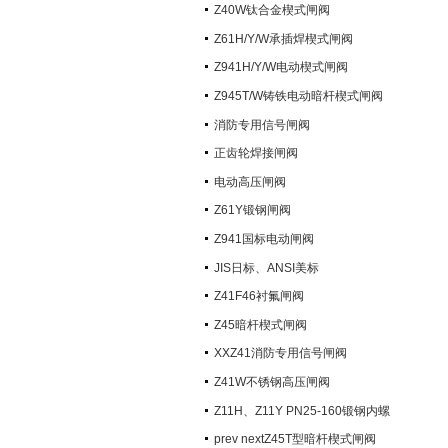
阀）
Z40W钛合金楔式闸阀
Z61H/Y/W承插焊楔式闸阀
Z941H/Y/W电动楔式闸阀
Z945T/W铸铁电动暗杆楔式闸阀
消防专用信号闸阀
正齿轮焊接闸阀
电动高压闸阀
Z61Y锻钢闸阀
Z941国标电动闸阀
JIS日标、ANSI美标
Z41F46衬氟闸阀
Z45暗杆楔式闸阀
XXZ41消防专用信号闸阀
Z41W不锈钢高压闸阀
Z11H、Z11Y PN25-160锻钢内螺
纹楔式闸阀
prev nextZ45T型暗杆楔式闸阀