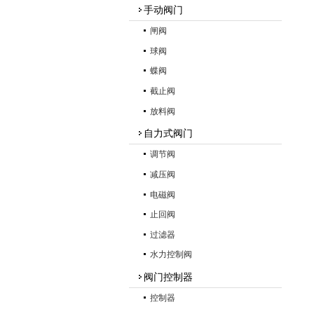
手动阀门
闸阀
球阀
蝶阀
截止阀
放料阀
自力式阀门
调节阀
减压阀
电磁阀
止回阀
过滤器
水力控制阀
阀门控制器
控制器