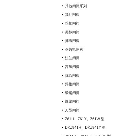
其他闸阀系列
其他闸阀
丝扣闸阀
美标闸阀
排渣闸阀
伞齿轮闸阀
法兰闸阀
高压闸阀
抗硫闸阀
焊接闸阀
锻钢闸阀
螺纹闸阀
刀型闸阀
Z61H、Z61Y、Z61W 型
PN100~PN160 承插焊楔式闸阀
DKZ941H、DKZ941Y 型
PN10~PN100 钢制真空闸阀