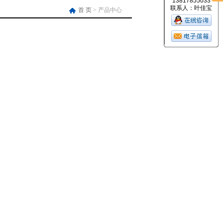
13817855033
联系人：叶佳宝
首 页
> 产品中心