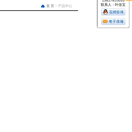
13817855033
联系人：叶佳宝
首 页
> 产品中心