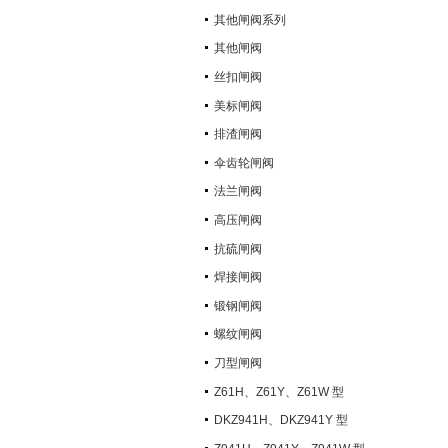
其他闸阀系列
其他闸阀
丝扣闸阀
美标闸阀
排渣闸阀
伞齿轮闸阀
法兰闸阀
高压闸阀
抗硫闸阀
焊接闸阀
锻钢闸阀
螺纹闸阀
刀型闸阀
Z61H、Z61Y、Z61W 型
PN100~PN160 承插焊楔式闸阀
DKZ941H、DKZ941Y 型
PN10~PN100 钢制真空闸阀