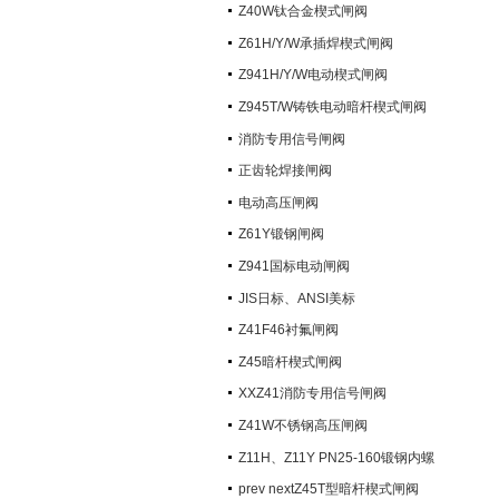
阀）
Z40W钛合金楔式闸阀
Z61H/Y/W承插焊楔式闸阀
Z941H/Y/W电动楔式闸阀
Z945T/W铸铁电动暗杆楔式闸阀
消防专用信号闸阀
正齿轮焊接闸阀
电动高压闸阀
Z61Y锻钢闸阀
Z941国标电动闸阀
JIS日标、ANSI美标
Z41F46衬氟闸阀
Z45暗杆楔式闸阀
XXZ41消防专用信号闸阀
Z41W不锈钢高压闸阀
Z11H、Z11Y PN25-160锻钢内螺
纹楔式闸阀
prev nextZ45T型暗杆楔式闸阀