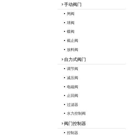
手动阀门
闸阀
球阀
蝶阀
截止阀
放料阀
自力式阀门
调节阀
减压阀
电磁阀
止回阀
过滤器
水力控制阀
阀门控制器
控制器