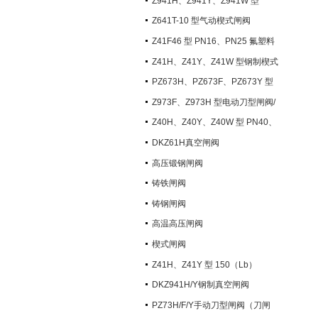
Z941H、Z941Y、Z941W 型
PN100~PN200 钢制电动楔式闸阀
Z641T-10 型气动楔式闸阀
Z41F46 型 PN16、PN25 氟塑料
衬里楔式闸阀
Z41H、Z41Y、Z41W 型钢制楔式
闸阀
PZ673H、PZ673F、PZ673Y 型
气动刀型闸阀/刀闸阀
Z973F、Z973H 型电动刀型闸阀/
刀闸阀
Z40H、Z40Y、Z40W 型 PN40、
PN63 钢制楔式闸阀
DKZ61H真空闸阀
高压锻钢闸阀
铸铁闸阀
铸钢闸阀
高温高压闸阀
楔式闸阀
Z41H、Z41Y 型 150（Lb）
~600（Lb） 钢制楔式闸阀
DKZ941H/Y钢制真空闸阀
PZ73H/F/Y手动刀型闸阀（刀闸