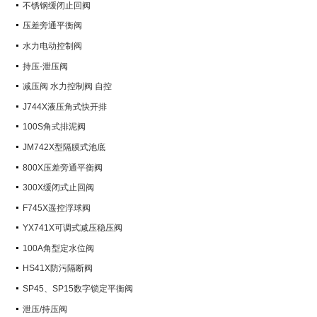
不锈钢缓闭止回阀
压差旁通平衡阀
水力电动控制阀
持压-泄压阀
减压阀 水力控制阀 自控
J744X液压角式快开排
100S角式排泥阀
JM742X型隔膜式池底
800X压差旁通平衡阀
300X缓闭式止回阀
F745X遥控浮球阀
YX741X可调式减压稳压阀
100A角型定水位阀
HS41X防污隔断阀
SP45、SP15数字锁定平衡阀
泄压/持压阀