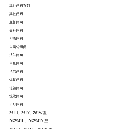
其他闸阀系列
其他闸阀
丝扣闸阀
美标闸阀
排渣闸阀
伞齿轮闸阀
法兰闸阀
高压闸阀
抗硫闸阀
焊接闸阀
锻钢闸阀
螺纹闸阀
刀型闸阀
Z61H、Z61Y、Z61W 型
PN100~PN160 承插焊楔式闸阀
DKZ941H、DKZ941Y 型
PN10~PN100 钢制真空闸阀