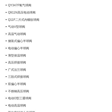
QY347F氧气球阀
Q911N高压电动球阀
Q11F二片式內螺纹球阀
气动V型球阀
高温气动球阀
侧装式偏心半球阀
电动偏心半球阀
薄型保温球阀
高压焊接球阀
广式法兰球阀
三段式焊接球阀
双偏心半球阀
不锈钢高压球阀
电动O型三通球阀
电动高温球阀