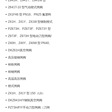
Z941H、Z941Y、Z941W 型
PN100~PN200 钢制电动楔式闸阀
Z641T-10 型气动楔式闸阀
Z41F46 型 PN16、PN25 氟塑料
衬里楔式闸阀
Z41H、Z41Y、Z41W 型钢制楔式
闸阀
PZ673H、PZ673F、PZ673Y 型
气动刀型闸阀/刀闸阀
Z973F、Z973H 型电动刀型闸阀/
刀闸阀
Z40H、Z40Y、Z40W 型 PN40、
PN63 钢制楔式闸阀
DKZ61H真空闸阀
高压锻钢闸阀
铸铁闸阀
铸钢闸阀
高温高压闸阀
楔式闸阀
Z41H、Z41Y 型 150（Lb）
~600（Lb） 钢制楔式闸阀
DKZ941H/Y钢制真空闸阀
PZ73H/F/Y手动刀型闸阀（刀闸