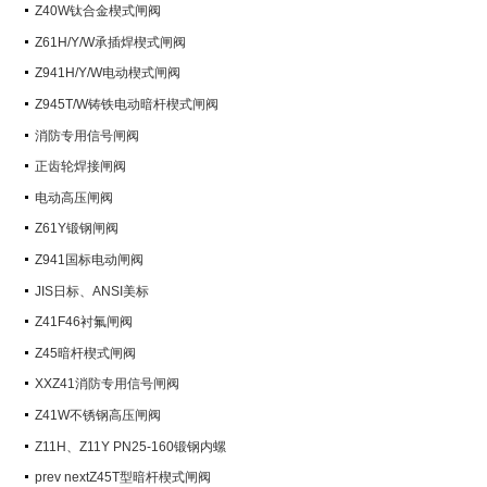
阀）
Z40W钛合金楔式闸阀
Z61H/Y/W承插焊楔式闸阀
Z941H/Y/W电动楔式闸阀
Z945T/W铸铁电动暗杆楔式闸阀
消防专用信号闸阀
正齿轮焊接闸阀
电动高压闸阀
Z61Y锻钢闸阀
Z941国标电动闸阀
JIS日标、ANSI美标
Z41F46衬氟闸阀
Z45暗杆楔式闸阀
XXZ41消防专用信号闸阀
Z41W不锈钢高压闸阀
Z11H、Z11Y PN25-160锻钢内螺
纹楔式闸阀
prev nextZ45T型暗杆楔式闸阀