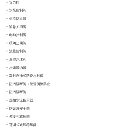
管力阀
水泵控制阀
倒流防止器
紧急关闭阀
电动控制阀
缓闭止回阀
流量控制阀
遥控浮球阀
水锤吸纳器
双封自净式防逆水封阀
防污隔断阀（管道倒流防止
防污隔断阀
丝扣水流指示器
防爆波安全阀
多喷孔减压阀
可调式减压稳压阀