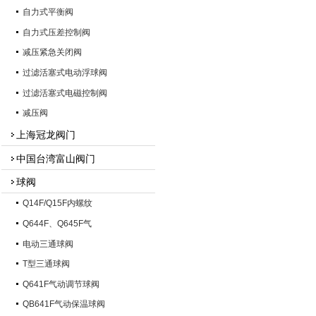
自力式平衡阀
自力式压差控制阀
减压紧急关闭阀
过滤活塞式电动浮球阀
过滤活塞式电磁控制阀
减压阀
上海冠龙阀门
中国台湾富山阀门
球阀
Q14F/Q15F内螺纹
Q644F、Q645F气
电动三通球阀
T型三通球阀
Q641F气动调节球阀
QB641F气动保温球阀