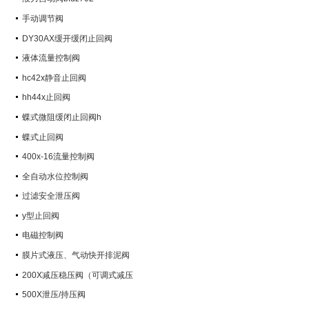
手动调节阀
DY30AX缓开缓闭止回阀
液体流量控制阀
hc42x静音止回阀
hh44x止回阀
蝶式微阻缓闭止回阀h
蝶式止回阀
400x-16流量控制阀
全自动水位控制阀
过滤安全泄压阀
y型止回阀
电磁控制阀
膜片式液压、气动快开排泥阀
200X减压稳压阀（可调式减压
阀）
500X泄压/持压阀