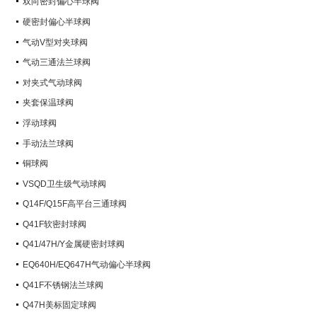
双向密封偏心半球阀
硬密封偏心半球阀
气动V型对夹球阀
气动三通法兰球阀
对夹式气动球阀
夹套保温球阀
浮动球阀
手动法兰球阀
铜球阀
VSQD卫生级气动球阀
Q14F/Q15F高平台三通球阀
Q41F软密封球阀
Q41/47H/Y金属硬密封球阀
EQ640H/EQ647H气动偏心半球阀
Q41F不锈钢法兰球阀
Q47H美标固定球阀