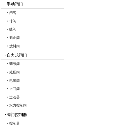
手动阀门
闸阀
球阀
蝶阀
截止阀
放料阀
自力式阀门
调节阀
减压阀
电磁阀
止回阀
过滤器
水力控制阀
阀门控制器
控制器