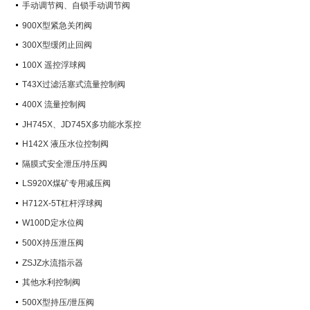
手动调节阀、自锁手动调节阀
900X型紧急关闭阀
300X型缓闭止回阀
100X 遥控浮球阀
T43X过滤活塞式流量控制阀
400X 流量控制阀
JH745X、JD745X多功能水泵控
制阀
H142X 液压水位控制阀
隔膜式安全泄压/持压阀
LS920X煤矿专用减压阀
H712X-5T杠杆浮球阀
W100D定水位阀
500X持压泄压阀
ZSJZ水流指示器
其他水利控制阀
500X型持压/泄压阀