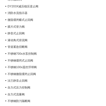
DY203X减压稳压逆止阀
消防水流指示器
微阻缓闭蝶式止回阀
膜片式管力阀
静音式止回阀
液动角式排泥阀
管道紧急切断阀
不锈钢700x水泵控制阀
不锈钢缓闭式止回阀
不锈钢100x遥控浮球阀
不锈钢微阻缓闭止回阀
法兰静音止回阀
自力式压力控制阀
自力式流量阀
不锈钢防污隔断阀