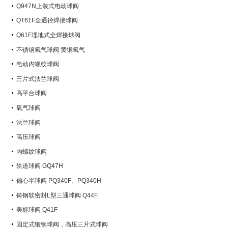
Q947N上装式电动球阀
QT61F全通径焊接球阀
Q61F埋地式全焊接球阀
不锈钢氧气球阀 黄铜氧气
电动内螺纹球阀
三片式法兰球阀
高平台球阀
氧气球阀
法兰球阀
高压球阀
内螺纹球阀
轨道球阀 GQ47H
偏心半球阀 PQ340F、PQ340H
铸钢软密封L型三通球阀 Q44F
美标球阀 Q41F
固定式锻钢球阀，高压三片式球阀