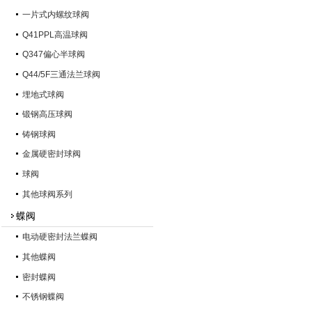
一片式内螺纹球阀
Q41PPL高温球阀
Q347偏心半球阀
Q44/5F三通法兰球阀
埋地式球阀
锻钢高压球阀
铸钢球阀
金属硬密封球阀
球阀
其他球阀系列
蝶阀
电动硬密封法兰蝶阀
其他蝶阀
密封蝶阀
不锈钢蝶阀