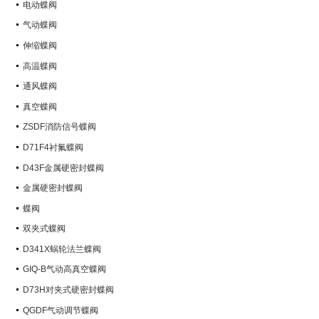
电动蝶阀
气动蝶阀
伸缩蝶阀
高温蝶阀
通风蝶阀
真空蝶阀
ZSDF消防信号蝶阀
D71F4衬氟蝶阀
D43F金属硬密封蝶阀
金属硬密封蝶阀
蝶阀
双夹式蝶阀
D341X蜗轮法兰蝶阀
GIQ-B气动高真空蝶阀
D73H对夹式硬密封蝶阀
QGDF气动调节蝶阀