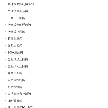
其他水力控制阀系列
手动流量调节阀
三合一止回阀
活塞式电动浮球阀
活塞式止回阀
超压泄压阀
微阻止回阀
800x压差阀
微阻球形止回阀
微阻缓闭止回阀
静音止回阀
自力式控制阀
水力控制阀
多功能水力控制阀
t40h调节阀
液力自动阀bfdz702