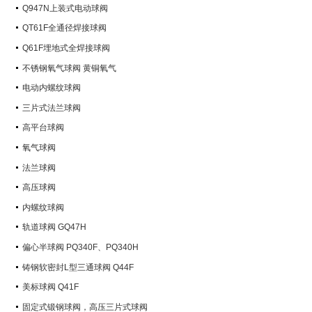
Q947N上装式电动球阀
QT61F全通径焊接球阀
Q61F埋地式全焊接球阀
不锈钢氧气球阀 黄铜氧气
电动内螺纹球阀
三片式法兰球阀
高平台球阀
氧气球阀
法兰球阀
高压球阀
内螺纹球阀
轨道球阀 GQ47H
偏心半球阀 PQ340F、PQ340H
铸钢软密封L型三通球阀 Q44F
美标球阀 Q41F
固定式锻钢球阀，高压三片式球阀