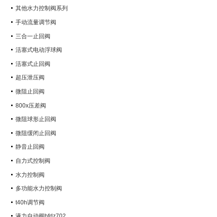
其他水力控制阀系列
手动流量调节阀
三合一止回阀
活塞式电动浮球阀
活塞式止回阀
超压泄压阀
微阻止回阀
800x压差阀
微阻球形止回阀
微阻缓闭止回阀
静音止回阀
自力式控制阀
水力控制阀
多功能水力控制阀
t40h调节阀
液力自动阀bfdz702