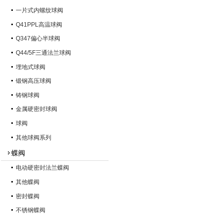
一片式内螺纹球阀
Q41PPL高温球阀
Q347偏心半球阀
Q44/5F三通法兰球阀
埋地式球阀
锻钢高压球阀
铸钢球阀
金属硬密封球阀
球阀
其他球阀系列
蝶阀
电动硬密封法兰蝶阀
其他蝶阀
密封蝶阀
不锈钢蝶阀