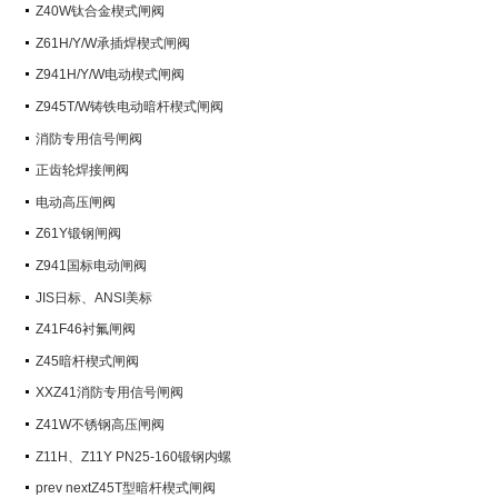
阀）
Z40W钛合金楔式闸阀
Z61H/Y/W承插焊楔式闸阀
Z941H/Y/W电动楔式闸阀
Z945T/W铸铁电动暗杆楔式闸阀
消防专用信号闸阀
正齿轮焊接闸阀
电动高压闸阀
Z61Y锻钢闸阀
Z941国标电动闸阀
JIS日标、ANSI美标
Z41F46衬氟闸阀
Z45暗杆楔式闸阀
XXZ41消防专用信号闸阀
Z41W不锈钢高压闸阀
Z11H、Z11Y PN25-160锻钢内螺
纹楔式闸阀
prev nextZ45T型暗杆楔式闸阀