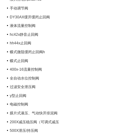
手动调节阀
DY30AX缓开缓闭止回阀
液体流量控制阀
hc42x静音止回阀
hh44x止回阀
蝶式微阻缓闭止回阀h
蝶式止回阀
400x-16流量控制阀
全自动水位控制阀
过滤安全泄压阀
y型止回阀
电磁控制阀
膜片式液压、气动快开排泥阀
200X减压稳压阀（可调式减压
阀）
500X泄压/持压阀