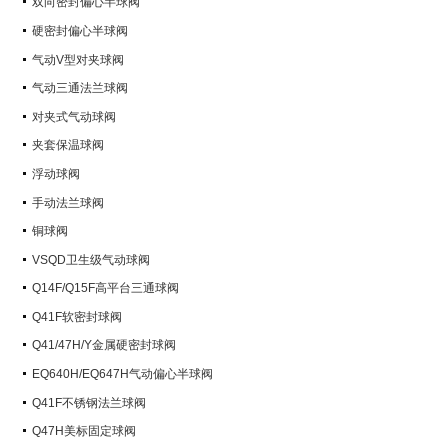
双向密封偏心半球阀
硬密封偏心半球阀
气动V型对夹球阀
气动三通法兰球阀
对夹式气动球阀
夹套保温球阀
浮动球阀
手动法兰球阀
铜球阀
VSQD卫生级气动球阀
Q14F/Q15F高平台三通球阀
Q41F软密封球阀
Q41/47H/Y金属硬密封球阀
EQ640H/EQ647H气动偏心半球阀
Q41F不锈钢法兰球阀
Q47H美标固定球阀