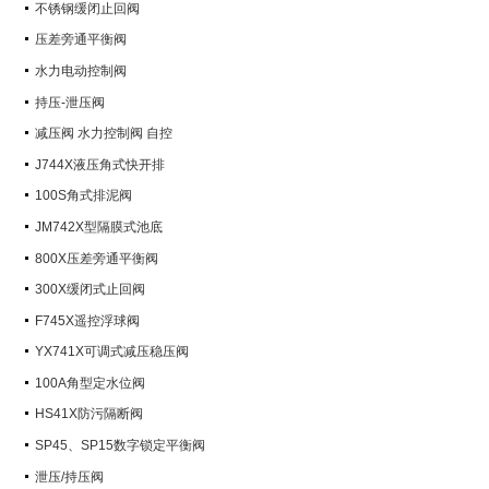
不锈钢缓闭止回阀
压差旁通平衡阀
水力电动控制阀
持压-泄压阀
减压阀 水力控制阀 自控
J744X液压角式快开排
100S角式排泥阀
JM742X型隔膜式池底
800X压差旁通平衡阀
300X缓闭式止回阀
F745X遥控浮球阀
YX741X可调式减压稳压阀
100A角型定水位阀
HS41X防污隔断阀
SP45、SP15数字锁定平衡阀
泄压/持压阀