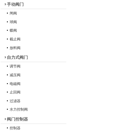
手动阀门
闸阀
球阀
蝶阀
截止阀
放料阀
自力式阀门
调节阀
减压阀
电磁阀
止回阀
过滤器
水力控制阀
阀门控制器
控制器