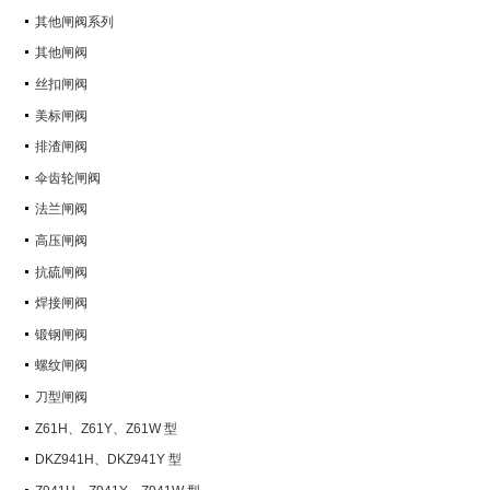
其他闸阀系列
其他闸阀
丝扣闸阀
美标闸阀
排渣闸阀
伞齿轮闸阀
法兰闸阀
高压闸阀
抗硫闸阀
焊接闸阀
锻钢闸阀
螺纹闸阀
刀型闸阀
Z61H、Z61Y、Z61W 型
PN100~PN160 承插焊楔式闸阀
DKZ941H、DKZ941Y 型
PN10~PN100 钢制真空闸阀