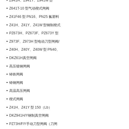
Z941H、Z941Y、Z941W 型
PN100~PN200 钢制电动楔式闸阀
Z641T-10 型气动楔式闸阀
Z41F46 型 PN16、PN25 氟塑料
衬里楔式闸阀
Z41H、Z41Y、Z41W 型钢制楔式
闸阀
PZ673H、PZ673F、PZ673Y 型
气动刀型闸阀/刀闸阀
Z973F、Z973H 型电动刀型闸阀/
刀闸阀
Z40H、Z40Y、Z40W 型 PN40、
PN63 钢制楔式闸阀
DKZ61H真空闸阀
高压锻钢闸阀
铸铁闸阀
铸钢闸阀
高温高压闸阀
楔式闸阀
Z41H、Z41Y 型 150（Lb）
~600（Lb） 钢制楔式闸阀
DKZ941H/Y钢制真空闸阀
PZ73H/F/Y手动刀型闸阀（刀闸