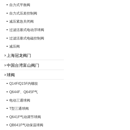
自力式平衡阀
自力式压差控制阀
减压紧急关闭阀
过滤活塞式电动浮球阀
过滤活塞式电磁控制阀
减压阀
上海冠龙阀门
中国台湾富山阀门
球阀
Q14F/Q15F内螺纹
Q644F、Q645F气
电动三通球阀
T型三通球阀
Q641F气动调节球阀
QB641F气动保温球阀