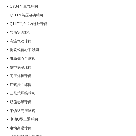
QY347F氧气球阀
Q911N高压电动球阀
Q11F二片式內螺纹球阀
气动V型球阀
高温气动球阀
侧装式偏心半球阀
电动偏心半球阀
薄型保温球阀
高压焊接球阀
广式法兰球阀
三段式焊接球阀
双偏心半球阀
不锈钢高压球阀
电动O型三通球阀
电动高温球阀