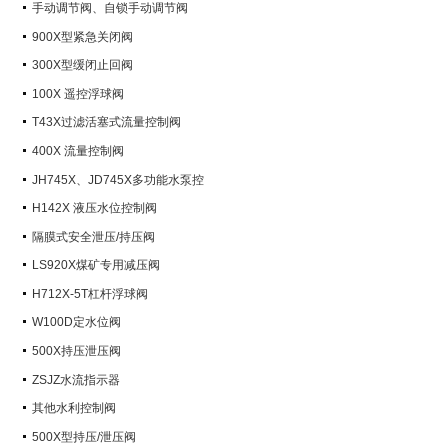
手动调节阀、自锁手动调节阀
900X型紧急关闭阀
300X型缓闭止回阀
100X 遥控浮球阀
T43X过滤活塞式流量控制阀
400X 流量控制阀
JH745X、JD745X多功能水泵控
制阀
H142X 液压水位控制阀
隔膜式安全泄压/持压阀
LS920X煤矿专用减压阀
H712X-5T杠杆浮球阀
W100D定水位阀
500X持压泄压阀
ZSJZ水流指示器
其他水利控制阀
500X型持压/泄压阀