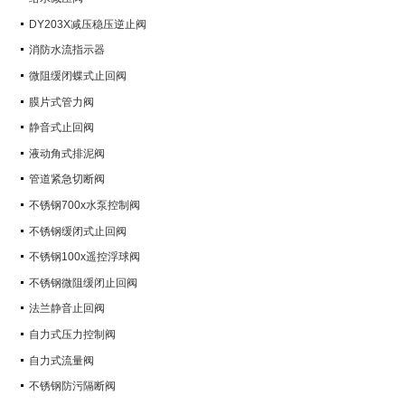
DY203X减压稳压逆止阀
消防水流指示器
微阻缓闭蝶式止回阀
膜片式管力阀
静音式止回阀
液动角式排泥阀
管道紧急切断阀
不锈钢700x水泵控制阀
不锈钢缓闭式止回阀
不锈钢100x遥控浮球阀
不锈钢微阻缓闭止回阀
法兰静音止回阀
自力式压力控制阀
自力式流量阀
不锈钢防污隔断阀