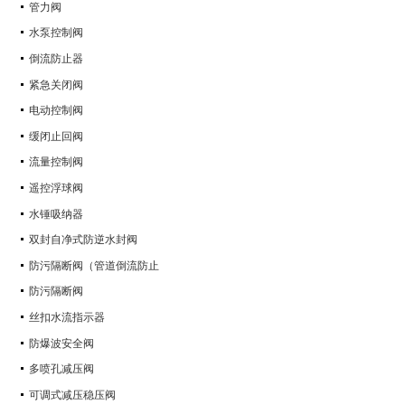
管力阀
水泵控制阀
倒流防止器
紧急关闭阀
电动控制阀
缓闭止回阀
流量控制阀
遥控浮球阀
水锤吸纳器
双封自净式防逆水封阀
防污隔断阀（管道倒流防止
防污隔断阀
丝扣水流指示器
防爆波安全阀
多喷孔减压阀
可调式减压稳压阀