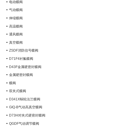
电动蝶阀
气动蝶阀
伸缩蝶阀
高温蝶阀
通风蝶阀
真空蝶阀
ZSDF消防信号蝶阀
D71F4衬氟蝶阀
D43F金属硬密封蝶阀
金属硬密封蝶阀
蝶阀
双夹式蝶阀
D341X蜗轮法兰蝶阀
GIQ-B气动高真空蝶阀
D73H对夹式硬密封蝶阀
QGDF气动调节蝶阀