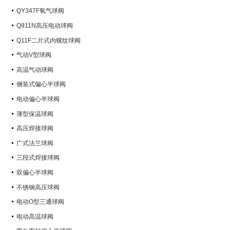
QY347F氧气球阀
Q911N高压电动球阀
Q11F二片式內螺纹球阀
气动V型球阀
高温气动球阀
侧装式偏心半球阀
电动偏心半球阀
薄型保温球阀
高压焊接球阀
广式法兰球阀
三段式焊接球阀
双偏心半球阀
不锈钢高压球阀
电动O型三通球阀
电动高温球阀