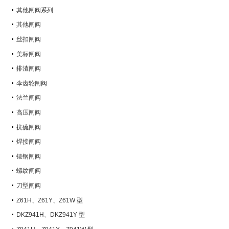
其他闸阀系列
其他闸阀
丝扣闸阀
美标闸阀
排渣闸阀
伞齿轮闸阀
法兰闸阀
高压闸阀
抗硫闸阀
焊接闸阀
锻钢闸阀
螺纹闸阀
刀型闸阀
Z61H、Z61Y、Z61W 型
PN100~PN160 承插焊楔式闸阀
DKZ941H、DKZ941Y 型
PN10~PN100 钢制真空闸阀