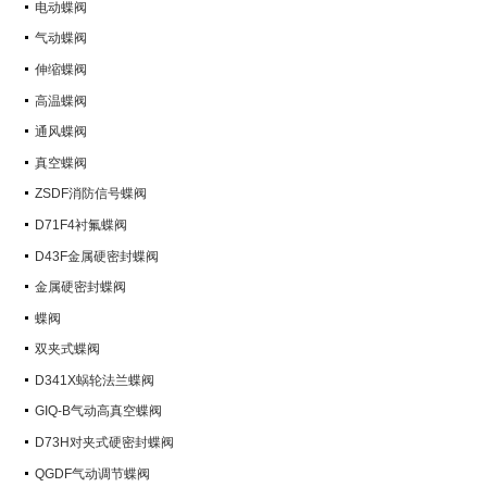
电动蝶阀
气动蝶阀
伸缩蝶阀
高温蝶阀
通风蝶阀
真空蝶阀
ZSDF消防信号蝶阀
D71F4衬氟蝶阀
D43F金属硬密封蝶阀
金属硬密封蝶阀
蝶阀
双夹式蝶阀
D341X蜗轮法兰蝶阀
GIQ-B气动高真空蝶阀
D73H对夹式硬密封蝶阀
QGDF气动调节蝶阀