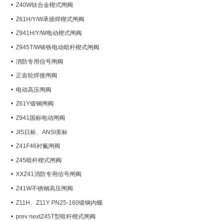
阀）
Z40W钛合金楔式闸阀
Z61H/Y/W承插焊楔式闸阀
Z941H/Y/W电动楔式闸阀
Z945T/W铸铁电动暗杆楔式闸阀
消防专用信号闸阀
正齿轮焊接闸阀
电动高压闸阀
Z61Y锻钢闸阀
Z941国标电动闸阀
JIS日标、ANSI美标
Z41F46衬氟闸阀
Z45暗杆楔式闸阀
XXZ41消防专用信号闸阀
Z41W不锈钢高压闸阀
Z11H、Z11Y PN25-160锻钢内螺
纹楔式闸阀
prev nextZ45T型暗杆楔式闸阀