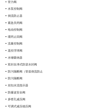
管力阀
水泵控制阀
倒流防止器
紧急关闭阀
电动控制阀
缓闭止回阀
流量控制阀
遥控浮球阀
水锤吸纳器
双封自净式防逆水封阀
防污隔断阀（管道倒流防止
防污隔断阀
丝扣水流指示器
防爆波安全阀
多喷孔减压阀
可调式减压稳压阀