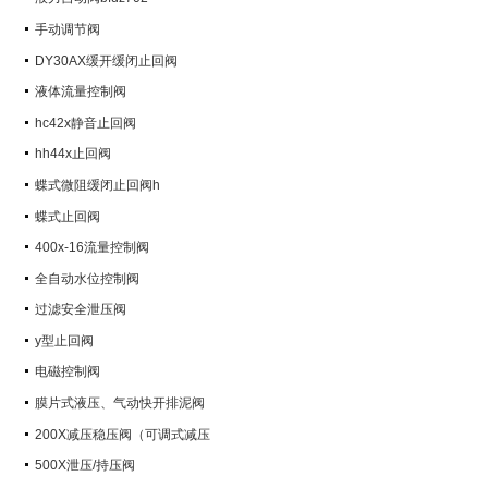
手动调节阀
DY30AX缓开缓闭止回阀
液体流量控制阀
hc42x静音止回阀
hh44x止回阀
蝶式微阻缓闭止回阀h
蝶式止回阀
400x-16流量控制阀
全自动水位控制阀
过滤安全泄压阀
y型止回阀
电磁控制阀
膜片式液压、气动快开排泥阀
200X减压稳压阀（可调式减压
阀）
500X泄压/持压阀