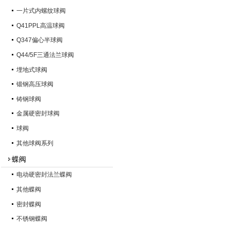
一片式内螺纹球阀
Q41PPL高温球阀
Q347偏心半球阀
Q44/5F三通法兰球阀
埋地式球阀
锻钢高压球阀
铸钢球阀
金属硬密封球阀
球阀
其他球阀系列
蝶阀
电动硬密封法兰蝶阀
其他蝶阀
密封蝶阀
不锈钢蝶阀