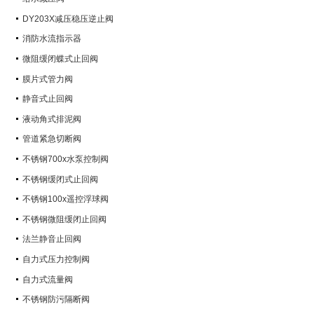
DY203X减压稳压逆止阀
消防水流指示器
微阻缓闭蝶式止回阀
膜片式管力阀
静音式止回阀
液动角式排泥阀
管道紧急切断阀
不锈钢700x水泵控制阀
不锈钢缓闭式止回阀
不锈钢100x遥控浮球阀
不锈钢微阻缓闭止回阀
法兰静音止回阀
自力式压力控制阀
自力式流量阀
不锈钢防污隔断阀