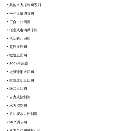
其他水力控制阀系列
手动流量调节阀
三合一止回阀
活塞式电动浮球阀
活塞式止回阀
超压泄压阀
微阻止回阀
800x压差阀
微阻球形止回阀
微阻缓闭止回阀
静音止回阀
自力式控制阀
水力控制阀
多功能水力控制阀
t40h调节阀
液力自动阀bfdz702