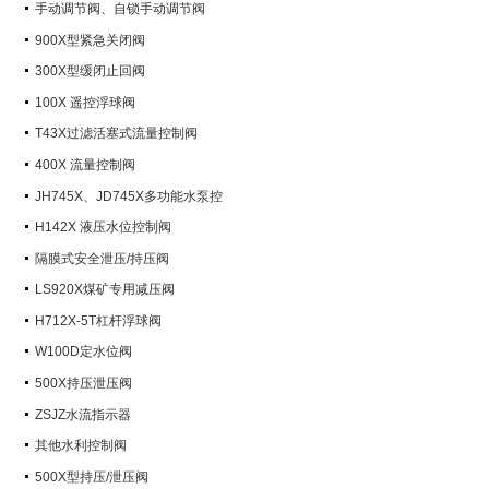
手动调节阀、自锁手动调节阀
900X型紧急关闭阀
300X型缓闭止回阀
100X 遥控浮球阀
T43X过滤活塞式流量控制阀
400X 流量控制阀
JH745X、JD745X多功能水泵控
制阀
H142X 液压水位控制阀
隔膜式安全泄压/持压阀
LS920X煤矿专用减压阀
H712X-5T杠杆浮球阀
W100D定水位阀
500X持压泄压阀
ZSJZ水流指示器
其他水利控制阀
500X型持压/泄压阀