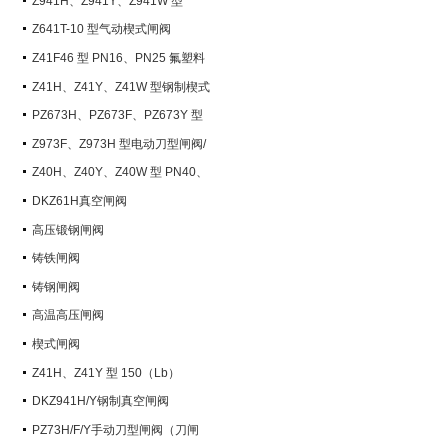
Z941H、Z941Y、Z941W 型
PN100~PN200 钢制电动楔式闸阀
Z641T-10 型气动楔式闸阀
Z41F46 型 PN16、PN25 氟塑料
衬里楔式闸阀
Z41H、Z41Y、Z41W 型钢制楔式
闸阀
PZ673H、PZ673F、PZ673Y 型
气动刀型闸阀/刀闸阀
Z973F、Z973H 型电动刀型闸阀/
刀闸阀
Z40H、Z40Y、Z40W 型 PN40、
PN63 钢制楔式闸阀
DKZ61H真空闸阀
高压锻钢闸阀
铸铁闸阀
铸钢闸阀
高温高压闸阀
楔式闸阀
Z41H、Z41Y 型 150（Lb）
~600（Lb） 钢制楔式闸阀
DKZ941H/Y钢制真空闸阀
PZ73H/F/Y手动刀型闸阀（刀闸