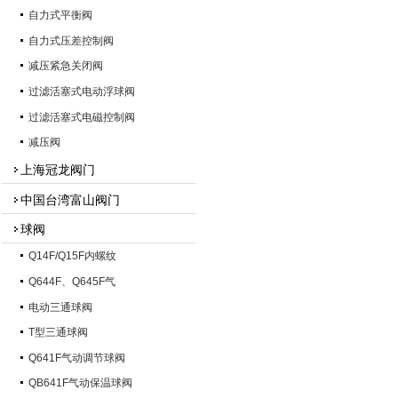
自力式平衡阀
自力式压差控制阀
减压紧急关闭阀
过滤活塞式电动浮球阀
过滤活塞式电磁控制阀
减压阀
上海冠龙阀门
中国台湾富山阀门
球阀
Q14F/Q15F内螺纹
Q644F、Q645F气
电动三通球阀
T型三通球阀
Q641F气动调节球阀
QB641F气动保温球阀