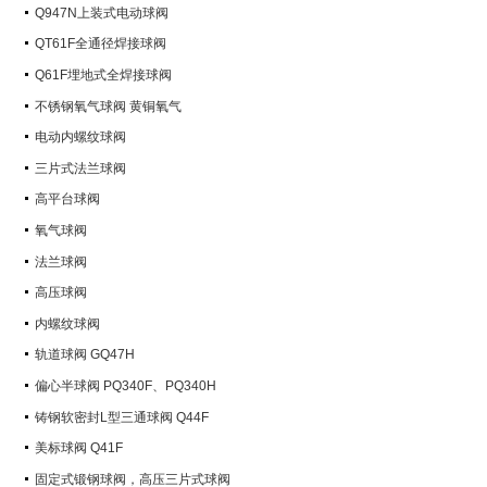
Q947N上装式电动球阀
QT61F全通径焊接球阀
Q61F埋地式全焊接球阀
不锈钢氧气球阀 黄铜氧气
电动内螺纹球阀
三片式法兰球阀
高平台球阀
氧气球阀
法兰球阀
高压球阀
内螺纹球阀
轨道球阀 GQ47H
偏心半球阀 PQ340F、PQ340H
铸钢软密封L型三通球阀 Q44F
美标球阀 Q41F
固定式锻钢球阀，高压三片式球阀