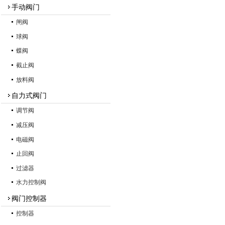
手动阀门
闸阀
球阀
蝶阀
截止阀
放料阀
自力式阀门
调节阀
减压阀
电磁阀
止回阀
过滤器
水力控制阀
阀门控制器
控制器