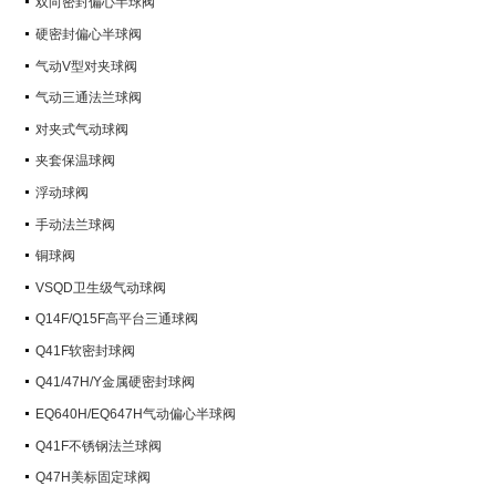
双向密封偏心半球阀
硬密封偏心半球阀
气动V型对夹球阀
气动三通法兰球阀
对夹式气动球阀
夹套保温球阀
浮动球阀
手动法兰球阀
铜球阀
VSQD卫生级气动球阀
Q14F/Q15F高平台三通球阀
Q41F软密封球阀
Q41/47H/Y金属硬密封球阀
EQ640H/EQ647H气动偏心半球阀
Q41F不锈钢法兰球阀
Q47H美标固定球阀