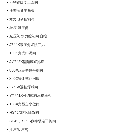
不锈钢缓闭止回阀
压差旁通平衡阀
水力电动控制阀
持压-泄压阀
减压阀 水力控制阀 自控
J744X液压角式快开排
100S角式排泥阀
JM742X型隔膜式池底
800X压差旁通平衡阀
300X缓闭式止回阀
F745X遥控浮球阀
YX741X可调式减压稳压阀
100A角型定水位阀
HS41X防污隔断阀
SP45、SP15数字锁定平衡阀
泄压/持压阀