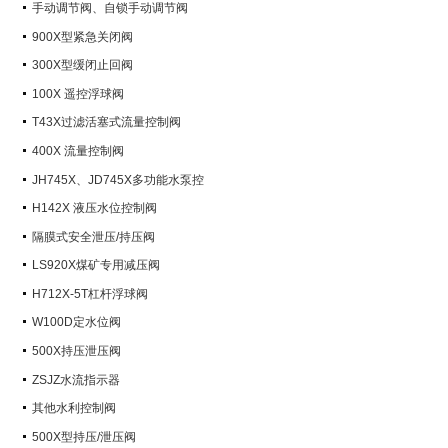
手动调节阀、自锁手动调节阀
900X型紧急关闭阀
300X型缓闭止回阀
100X 遥控浮球阀
T43X过滤活塞式流量控制阀
400X 流量控制阀
JH745X、JD745X多功能水泵控
制阀
H142X 液压水位控制阀
隔膜式安全泄压/持压阀
LS920X煤矿专用减压阀
H712X-5T杠杆浮球阀
W100D定水位阀
500X持压泄压阀
ZSJZ水流指示器
其他水利控制阀
500X型持压/泄压阀