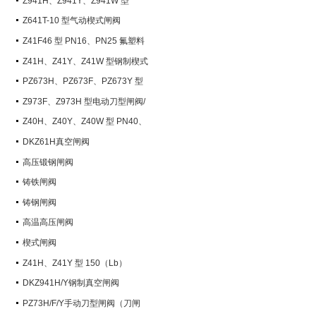
Z941H、Z941Y、Z941W 型
PN100~PN200 钢制电动楔式闸阀
Z641T-10 型气动楔式闸阀
Z41F46 型 PN16、PN25 氟塑料
衬里楔式闸阀
Z41H、Z41Y、Z41W 型钢制楔式
闸阀
PZ673H、PZ673F、PZ673Y 型
气动刀型闸阀/刀闸阀
Z973F、Z973H 型电动刀型闸阀/
刀闸阀
Z40H、Z40Y、Z40W 型 PN40、
PN63 钢制楔式闸阀
DKZ61H真空闸阀
高压锻钢闸阀
铸铁闸阀
铸钢闸阀
高温高压闸阀
楔式闸阀
Z41H、Z41Y 型 150（Lb）
~600（Lb） 钢制楔式闸阀
DKZ941H/Y钢制真空闸阀
PZ73H/F/Y手动刀型闸阀（刀闸