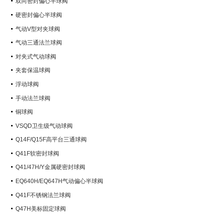
双向密封偏心半球阀
硬密封偏心半球阀
气动V型对夹球阀
气动三通法兰球阀
对夹式气动球阀
夹套保温球阀
浮动球阀
手动法兰球阀
铜球阀
VSQD卫生级气动球阀
Q14F/Q15F高平台三通球阀
Q41F软密封球阀
Q41/47H/Y金属硬密封球阀
EQ640H/EQ647H气动偏心半球阀
Q41F不锈钢法兰球阀
Q47H美标固定球阀