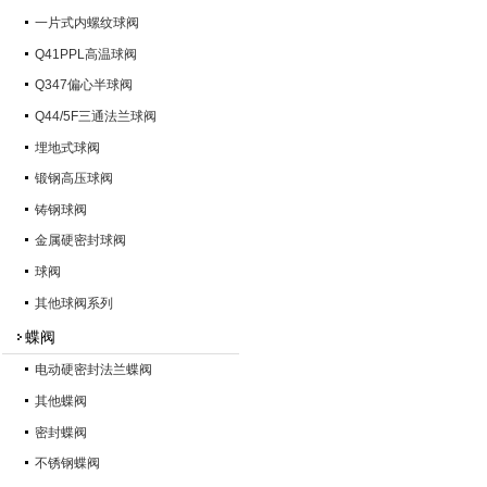
一片式内螺纹球阀
Q41PPL高温球阀
Q347偏心半球阀
Q44/5F三通法兰球阀
埋地式球阀
锻钢高压球阀
铸钢球阀
金属硬密封球阀
球阀
其他球阀系列
蝶阀
电动硬密封法兰蝶阀
其他蝶阀
密封蝶阀
不锈钢蝶阀