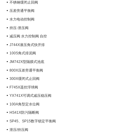
不锈钢缓闭止回阀
压差旁通平衡阀
水力电动控制阀
持压-泄压阀
减压阀 水力控制阀 自控
J744X液压角式快开排
100S角式排泥阀
JM742X型隔膜式池底
800X压差旁通平衡阀
300X缓闭式止回阀
F745X遥控浮球阀
YX741X可调式减压稳压阀
100A角型定水位阀
HS41X防污隔断阀
SP45、SP15数字锁定平衡阀
泄压/持压阀