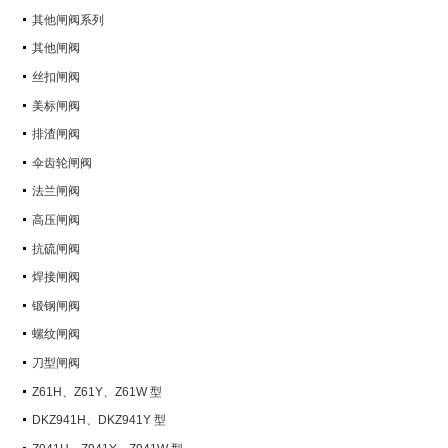
其他闸阀系列
其他闸阀
丝扣闸阀
美标闸阀
排渣闸阀
伞齿轮闸阀
法兰闸阀
高压闸阀
抗硫闸阀
焊接闸阀
锻钢闸阀
螺纹闸阀
刀型闸阀
Z61H、Z61Y、Z61W 型
PN100~PN160 承插焊楔式闸阀
DKZ941H、DKZ941Y 型
PN10~PN100 钢制真空闸阀