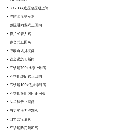
DY203X减压稳压逆止阀
消防水流指示器
微阻缓闭蝶式止回阀
膜片式管力阀
静音式止回阀
液动角式排泥阀
管道紧急切断阀
不锈钢700x水泵控制阀
不锈钢缓闭式止回阀
不锈钢100x遥控浮球阀
不锈钢微阻缓闭止回阀
法兰静音止回阀
自力式压力控制阀
自力式流量阀
不锈钢防污隔断阀