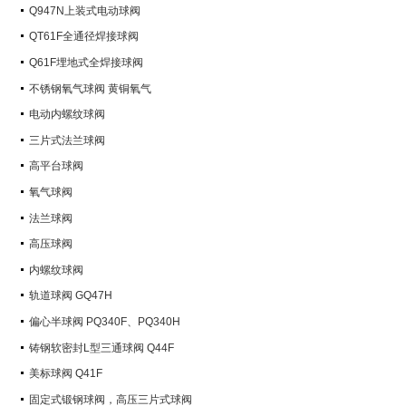
Q947N上装式电动球阀
QT61F全通径焊接球阀
Q61F埋地式全焊接球阀
不锈钢氧气球阀 黄铜氧气
电动内螺纹球阀
三片式法兰球阀
高平台球阀
氧气球阀
法兰球阀
高压球阀
内螺纹球阀
轨道球阀 GQ47H
偏心半球阀 PQ340F、PQ340H
铸钢软密封L型三通球阀 Q44F
美标球阀 Q41F
固定式锻钢球阀，高压三片式球阀