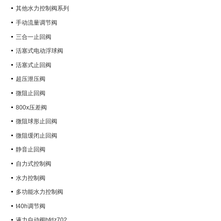
其他水力控制阀系列
手动流量调节阀
三合一止回阀
活塞式电动浮球阀
活塞式止回阀
超压泄压阀
微阻止回阀
800x压差阀
微阻球形止回阀
微阻缓闭止回阀
静音止回阀
自力式控制阀
水力控制阀
多功能水力控制阀
t40h调节阀
液力自动阀bfdz702