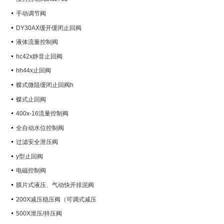
手动调节阀
DY30AX缓开缓闭止回阀
液体流量控制阀
hc42x静音止回阀
hh44x止回阀
蝶式微阻缓闭止回阀h
蝶式止回阀
400x-16流量控制阀
全自动水位控制阀
过滤安全泄压阀
y型止回阀
电磁控制阀
膜片式液压、气动快开排泥阀
200X减压稳压阀（可调式减压
阀）
500X泄压/持压阀