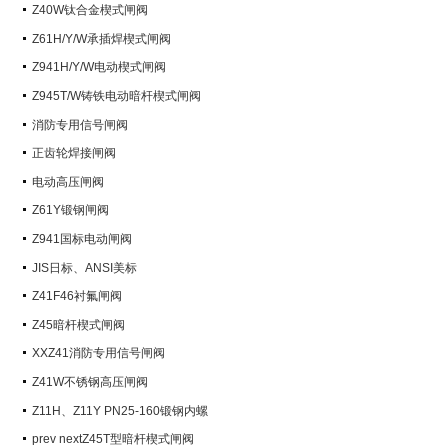
阀）
Z40W钛合金楔式闸阀
Z61H/Y/W承插焊楔式闸阀
Z941H/Y/W电动楔式闸阀
Z945T/W铸铁电动暗杆楔式闸阀
消防专用信号闸阀
正齿轮焊接闸阀
电动高压闸阀
Z61Y锻钢闸阀
Z941国标电动闸阀
JIS日标、ANSI美标
Z41F46衬氟闸阀
Z45暗杆楔式闸阀
XXZ41消防专用信号闸阀
Z41W不锈钢高压闸阀
Z11H、Z11Y PN25-160锻钢内螺
纹楔式闸阀
prev nextZ45T型暗杆楔式闸阀