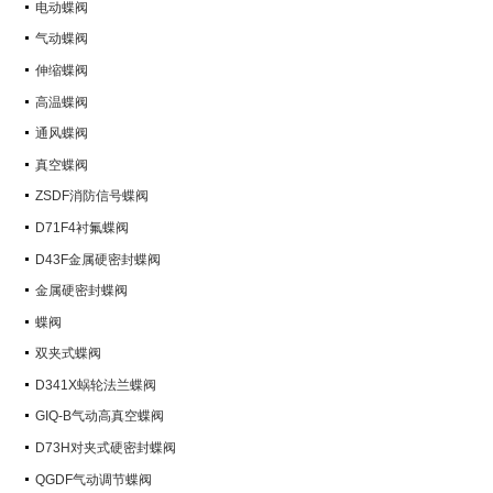
电动蝶阀
气动蝶阀
伸缩蝶阀
高温蝶阀
通风蝶阀
真空蝶阀
ZSDF消防信号蝶阀
D71F4衬氟蝶阀
D43F金属硬密封蝶阀
金属硬密封蝶阀
蝶阀
双夹式蝶阀
D341X蜗轮法兰蝶阀
GIQ-B气动高真空蝶阀
D73H对夹式硬密封蝶阀
QGDF气动调节蝶阀