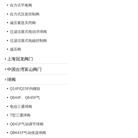
自力式平衡阀
自力式压差控制阀
减压紧急关闭阀
过滤活塞式电动浮球阀
过滤活塞式电磁控制阀
减压阀
上海冠龙阀门
中国台湾富山阀门
球阀
Q14F/Q15F内螺纹
Q644F、Q645F气
电动三通球阀
T型三通球阀
Q641F气动调节球阀
QB641F气动保温球阀