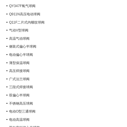
QY347F氧气球阀
Q911N高压电动球阀
Q11F二片式內螺纹球阀
气动V型球阀
高温气动球阀
侧装式偏心半球阀
电动偏心半球阀
薄型保温球阀
高压焊接球阀
广式法兰球阀
三段式焊接球阀
双偏心半球阀
不锈钢高压球阀
电动O型三通球阀
电动高温球阀