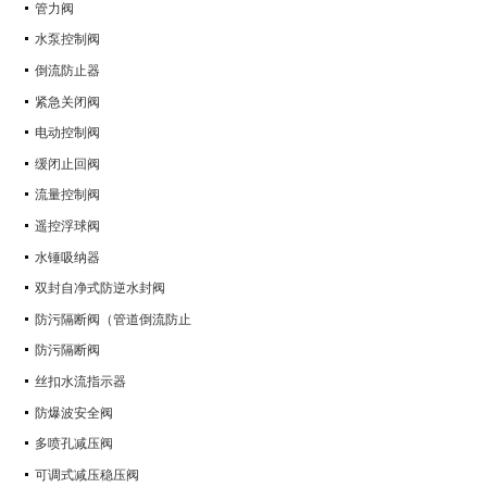
管力阀
水泵控制阀
倒流防止器
紧急关闭阀
电动控制阀
缓闭止回阀
流量控制阀
遥控浮球阀
水锤吸纳器
双封自净式防逆水封阀
防污隔断阀（管道倒流防止
防污隔断阀
丝扣水流指示器
防爆波安全阀
多喷孔减压阀
可调式减压稳压阀