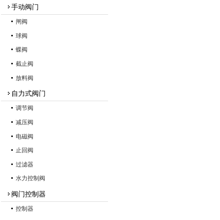
手动阀门
闸阀
球阀
蝶阀
截止阀
放料阀
自力式阀门
调节阀
减压阀
电磁阀
止回阀
过滤器
水力控制阀
阀门控制器
控制器