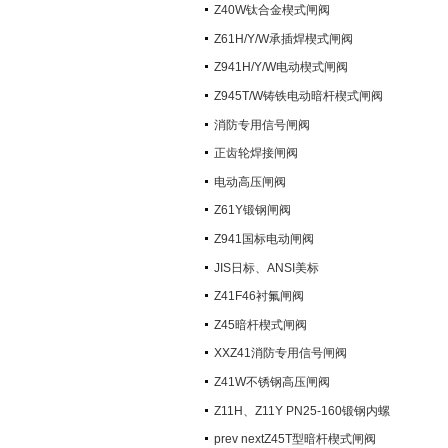
阀）
Z40W钛合金楔式闸阀
Z61H/Y/W承插焊楔式闸阀
Z941H/Y/W电动楔式闸阀
Z945T/W铸铁电动暗杆楔式闸阀
消防专用信号闸阀
正齿轮焊接闸阀
电动高压闸阀
Z61Y锻钢闸阀
Z941国标电动闸阀
JIS日标、ANSI美标
Z41F46衬氟闸阀
Z45暗杆楔式闸阀
XXZ41消防专用信号闸阀
Z41W不锈钢高压闸阀
Z11H、Z11Y PN25-160锻钢内螺
纹楔式闸阀
prev nextZ45T型暗杆楔式闸阀