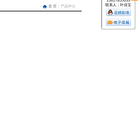
13817855033
联系人：叶佳宝
首 页
> 产品中心