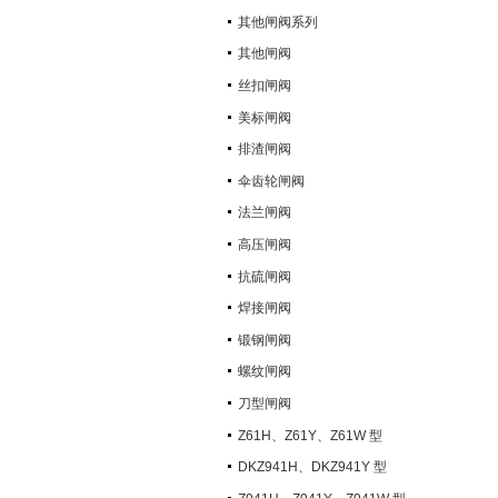
其他闸阀系列
其他闸阀
丝扣闸阀
美标闸阀
排渣闸阀
伞齿轮闸阀
法兰闸阀
高压闸阀
抗硫闸阀
焊接闸阀
锻钢闸阀
螺纹闸阀
刀型闸阀
Z61H、Z61Y、Z61W 型
PN100~PN160 承插焊楔式闸阀
DKZ941H、DKZ941Y 型
PN10~PN100 钢制真空闸阀