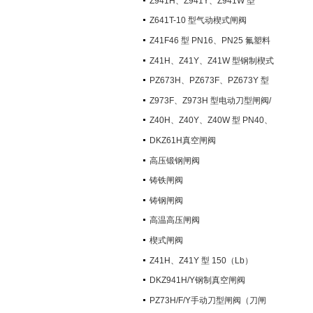
Z941H、Z941Y、Z941W 型
PN100~PN200 钢制电动楔式闸阀
Z641T-10 型气动楔式闸阀
Z41F46 型 PN16、PN25 氟塑料
衬里楔式闸阀
Z41H、Z41Y、Z41W 型钢制楔式
闸阀
PZ673H、PZ673F、PZ673Y 型
气动刀型闸阀/刀闸阀
Z973F、Z973H 型电动刀型闸阀/
刀闸阀
Z40H、Z40Y、Z40W 型 PN40、
PN63 钢制楔式闸阀
DKZ61H真空闸阀
高压锻钢闸阀
铸铁闸阀
铸钢闸阀
高温高压闸阀
楔式闸阀
Z41H、Z41Y 型 150（Lb）
~600（Lb） 钢制楔式闸阀
DKZ941H/Y钢制真空闸阀
PZ73H/F/Y手动刀型闸阀（刀闸