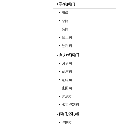
手动阀门
闸阀
球阀
蝶阀
截止阀
放料阀
自力式阀门
调节阀
减压阀
电磁阀
止回阀
过滤器
水力控制阀
阀门控制器
控制器