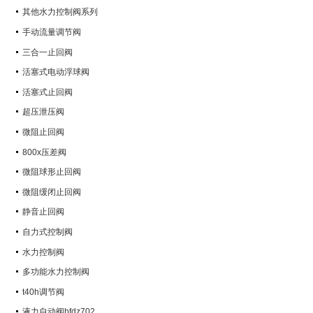
其他水力控制阀系列
手动流量调节阀
三合一止回阀
活塞式电动浮球阀
活塞式止回阀
超压泄压阀
微阻止回阀
800x压差阀
微阻球形止回阀
微阻缓闭止回阀
静音止回阀
自力式控制阀
水力控制阀
多功能水力控制阀
t40h调节阀
液力自动阀bfdz702