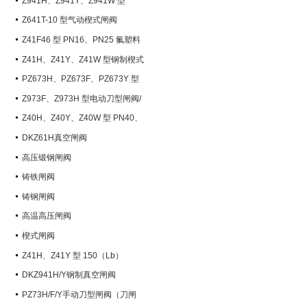
Z941H、Z941Y、Z941W 型
PN100~PN200 钢制电动楔式闸阀
Z641T-10 型气动楔式闸阀
Z41F46 型 PN16、PN25 氟塑料
衬里楔式闸阀
Z41H、Z41Y、Z41W 型钢制楔式
闸阀
PZ673H、PZ673F、PZ673Y 型
气动刀型闸阀/刀闸阀
Z973F、Z973H 型电动刀型闸阀/
刀闸阀
Z40H、Z40Y、Z40W 型 PN40、
PN63 钢制楔式闸阀
DKZ61H真空闸阀
高压锻钢闸阀
铸铁闸阀
铸钢闸阀
高温高压闸阀
楔式闸阀
Z41H、Z41Y 型 150（Lb）
~600（Lb） 钢制楔式闸阀
DKZ941H/Y钢制真空闸阀
PZ73H/F/Y手动刀型闸阀（刀闸