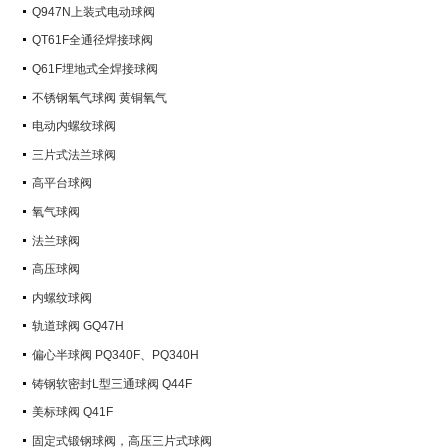
Q947N上装式电动球阀
QT61F全通径焊接球阀
Q61F埋地式全焊接球阀
不锈钢氧气球阀 黄铜氧气
电动内螺纹球阀
三片式法兰球阀
高平台球阀
氧气球阀
法兰球阀
高压球阀
内螺纹球阀
轨道球阀 GQ47H
偏心半球阀 PQ340F、PQ340H
铸钢软密封L型三通球阀 Q44F
美标球阀 Q41F
固定式锻钢球阀，高压三片式球阀