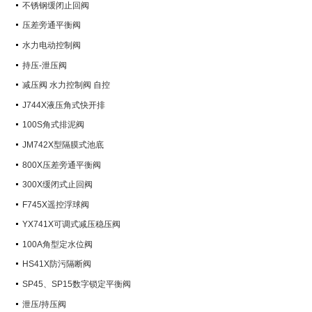
不锈钢缓闭止回阀
压差旁通平衡阀
水力电动控制阀
持压-泄压阀
减压阀 水力控制阀 自控
J744X液压角式快开排
100S角式排泥阀
JM742X型隔膜式池底
800X压差旁通平衡阀
300X缓闭式止回阀
F745X遥控浮球阀
YX741X可调式减压稳压阀
100A角型定水位阀
HS41X防污隔断阀
SP45、SP15数字锁定平衡阀
泄压/持压阀