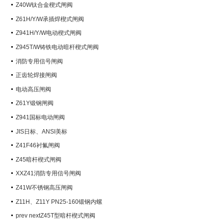
阀）
Z40W钛合金楔式闸阀
Z61H/Y/W承插焊楔式闸阀
Z941H/Y/W电动楔式闸阀
Z945T/W铸铁电动暗杆楔式闸阀
消防专用信号闸阀
正齿轮焊接闸阀
电动高压闸阀
Z61Y锻钢闸阀
Z941国标电动闸阀
JIS日标、ANSI美标
Z41F46衬氟闸阀
Z45暗杆楔式闸阀
XXZ41消防专用信号闸阀
Z41W不锈钢高压闸阀
Z11H、Z11Y PN25-160锻钢内螺
纹楔式闸阀
prev nextZ45T型暗杆楔式闸阀