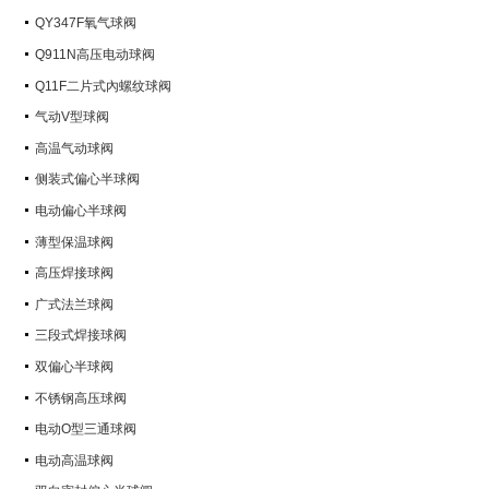
QY347F氧气球阀
Q911N高压电动球阀
Q11F二片式內螺纹球阀
气动V型球阀
高温气动球阀
侧装式偏心半球阀
电动偏心半球阀
薄型保温球阀
高压焊接球阀
广式法兰球阀
三段式焊接球阀
双偏心半球阀
不锈钢高压球阀
电动O型三通球阀
电动高温球阀