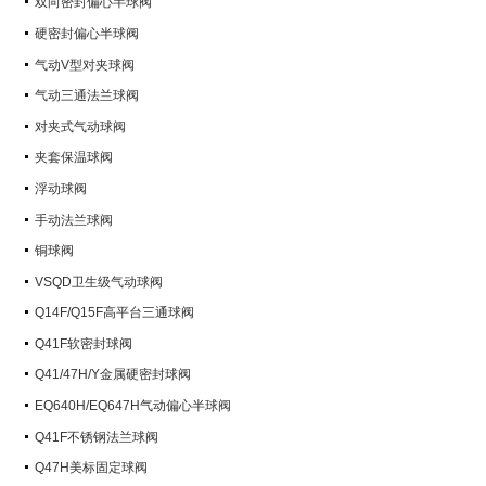
双向密封偏心半球阀
硬密封偏心半球阀
气动V型对夹球阀
气动三通法兰球阀
对夹式气动球阀
夹套保温球阀
浮动球阀
手动法兰球阀
铜球阀
VSQD卫生级气动球阀
Q14F/Q15F高平台三通球阀
Q41F软密封球阀
Q41/47H/Y金属硬密封球阀
EQ640H/EQ647H气动偏心半球阀
Q41F不锈钢法兰球阀
Q47H美标固定球阀