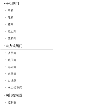
手动阀门
闸阀
球阀
蝶阀
截止阀
放料阀
自力式阀门
调节阀
减压阀
电磁阀
止回阀
过滤器
水力控制阀
阀门控制器
控制器