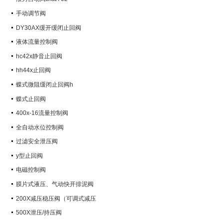
手动调节阀
DY30AX缓开缓闭止回阀
液体流量控制阀
hc42x静音止回阀
hh44x止回阀
蝶式微阻缓闭止回阀h
蝶式止回阀
400x-16流量控制阀
全自动水位控制阀
过滤安全泄压阀
y型止回阀
电磁控制阀
膜片式液压、气动快开排泥阀
200X减压稳压阀（可调式减压
阀）
500X泄压/持压阀