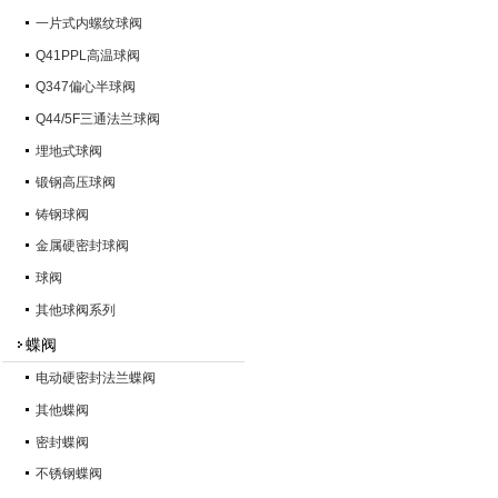
一片式内螺纹球阀
Q41PPL高温球阀
Q347偏心半球阀
Q44/5F三通法兰球阀
埋地式球阀
锻钢高压球阀
铸钢球阀
金属硬密封球阀
球阀
其他球阀系列
蝶阀
电动硬密封法兰蝶阀
其他蝶阀
密封蝶阀
不锈钢蝶阀