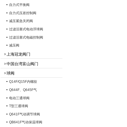
自力式平衡阀
自力式压差控制阀
减压紧急关闭阀
过滤活塞式电动浮球阀
过滤活塞式电磁控制阀
减压阀
上海冠龙阀门
中国台湾富山阀门
球阀
Q14F/Q15F内螺纹
Q644F、Q645F气
电动三通球阀
T型三通球阀
Q641F气动调节球阀
QB641F气动保温球阀