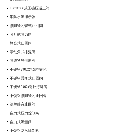
DY203X减压稳压逆止阀
消防水流指示器
微阻缓闭蝶式止回阀
膜片式管力阀
静音式止回阀
液动角式排泥阀
管道紧急切断阀
不锈钢700x水泵控制阀
不锈钢缓闭式止回阀
不锈钢100x遥控浮球阀
不锈钢微阻缓闭止回阀
法兰静音止回阀
自力式压力控制阀
自力式流量阀
不锈钢防污隔断阀