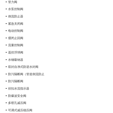
管力阀
水泵控制阀
倒流防止器
紧急关闭阀
电动控制阀
缓闭止回阀
流量控制阀
遥控浮球阀
水锤吸纳器
双封自净式防逆水封阀
防污隔断阀（管道倒流防止
防污隔断阀
丝扣水流指示器
防爆波安全阀
多喷孔减压阀
可调式减压稳压阀