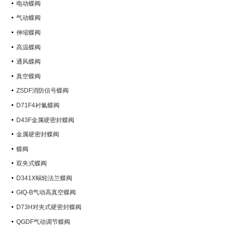
电动蝶阀
气动蝶阀
伸缩蝶阀
高温蝶阀
通风蝶阀
真空蝶阀
ZSDF消防信号蝶阀
D71F4衬氟蝶阀
D43F金属硬密封蝶阀
金属硬密封蝶阀
蝶阀
双夹式蝶阀
D341X蜗轮法兰蝶阀
GIQ-B气动高真空蝶阀
D73H对夹式硬密封蝶阀
QGDF气动调节蝶阀