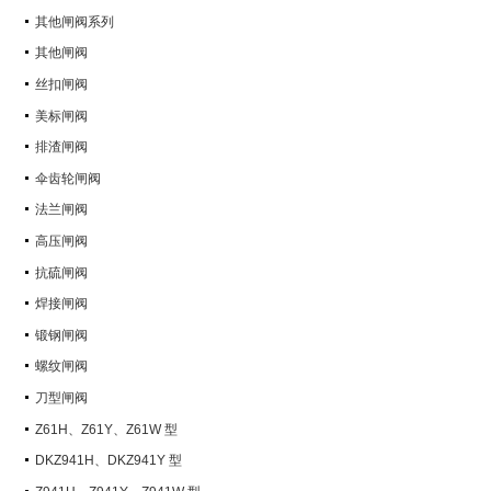
其他闸阀系列
其他闸阀
丝扣闸阀
美标闸阀
排渣闸阀
伞齿轮闸阀
法兰闸阀
高压闸阀
抗硫闸阀
焊接闸阀
锻钢闸阀
螺纹闸阀
刀型闸阀
Z61H、Z61Y、Z61W 型
PN100~PN160 承插焊楔式闸阀
DKZ941H、DKZ941Y 型
PN10~PN100 钢制真空闸阀