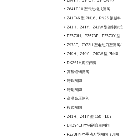
Z941H、Z941Y、Z941W 型
PN100~PN200 钢制电动楔式闸阀
Z641T-10 型气动楔式闸阀
Z41F46 型 PN16、PN25 氟塑料
衬里楔式闸阀
Z41H、Z41Y、Z41W 型钢制楔式
闸阀
PZ673H、PZ673F、PZ673Y 型
气动刀型闸阀/刀闸阀
Z973F、Z973H 型电动刀型闸阀/
刀闸阀
Z40H、Z40Y、Z40W 型 PN40、
PN63 钢制楔式闸阀
DKZ61H真空闸阀
高压锻钢闸阀
铸铁闸阀
铸钢闸阀
高温高压闸阀
楔式闸阀
Z41H、Z41Y 型 150（Lb）
~600（Lb） 钢制楔式闸阀
DKZ941H/Y钢制真空闸阀
PZ73H/F/Y手动刀型闸阀（刀闸