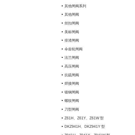
其他闸阀系列
其他闸阀
丝扣闸阀
美标闸阀
排渣闸阀
伞齿轮闸阀
法兰闸阀
高压闸阀
抗硫闸阀
焊接闸阀
锻钢闸阀
螺纹闸阀
刀型闸阀
Z61H、Z61Y、Z61W 型
PN100~PN160 承插焊楔式闸阀
DKZ941H、DKZ941Y 型
PN10~PN100 钢制真空闸阀