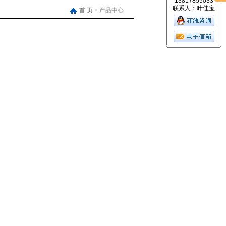
13817855033
联系人：叶佳宝
首 页
> 产品中心