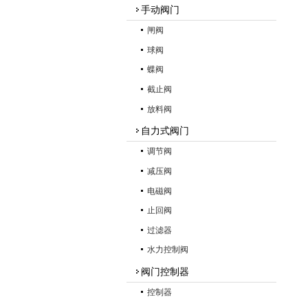
手动阀门
闸阀
球阀
蝶阀
截止阀
放料阀
自力式阀门
调节阀
减压阀
电磁阀
止回阀
过滤器
水力控制阀
阀门控制器
控制器