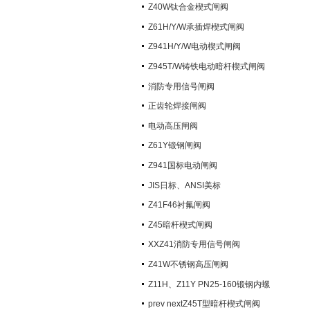
阀）
Z40W钛合金楔式闸阀
Z61H/Y/W承插焊楔式闸阀
Z941H/Y/W电动楔式闸阀
Z945T/W铸铁电动暗杆楔式闸阀
消防专用信号闸阀
正齿轮焊接闸阀
电动高压闸阀
Z61Y锻钢闸阀
Z941国标电动闸阀
JIS日标、ANSI美标
Z41F46衬氟闸阀
Z45暗杆楔式闸阀
XXZ41消防专用信号闸阀
Z41W不锈钢高压闸阀
Z11H、Z11Y PN25-160锻钢内螺
纹楔式闸阀
prev nextZ45T型暗杆楔式闸阀