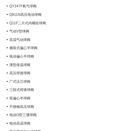
QY347F氧气球阀
Q911N高压电动球阀
Q11F二片式內螺纹球阀
气动V型球阀
高温气动球阀
侧装式偏心半球阀
电动偏心半球阀
薄型保温球阀
高压焊接球阀
广式法兰球阀
三段式焊接球阀
双偏心半球阀
不锈钢高压球阀
电动O型三通球阀
电动高温球阀