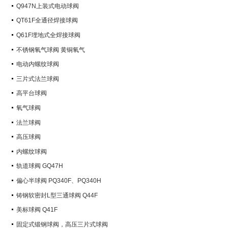
Q947N上装式电动球阀
QT61F全通径焊接球阀
Q61F埋地式全焊接球阀
不锈钢氧气球阀 黄铜氧气
电动内螺纹球阀
三片式法兰球阀
高平台球阀
氧气球阀
法兰球阀
高压球阀
内螺纹球阀
轨道球阀 GQ47H
偏心半球阀 PQ340F、PQ340H
铸钢软密封L型三通球阀 Q44F
美标球阀 Q41F
固定式锻钢球阀，高压三片式球阀