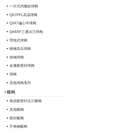
一片式内螺纹球阀
Q41PPL高温球阀
Q347偏心半球阀
Q44/5F三通法兰球阀
埋地式球阀
锻钢高压球阀
铸钢球阀
金属硬密封球阀
球阀
其他球阀系列
蝶阀
电动硬密封法兰蝶阀
其他蝶阀
密封蝶阀
不锈钢蝶阀