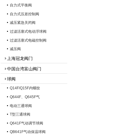
自力式平衡阀
自力式压差控制阀
减压紧急关闭阀
过滤活塞式电动浮球阀
过滤活塞式电磁控制阀
减压阀
上海冠龙阀门
中国台湾富山阀门
球阀
Q14F/Q15F内螺纹
Q644F、Q645F气
电动三通球阀
T型三通球阀
Q641F气动调节球阀
QB641F气动保温球阀