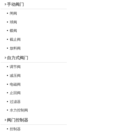
手动阀门
闸阀
球阀
蝶阀
截止阀
放料阀
自力式阀门
调节阀
减压阀
电磁阀
止回阀
过滤器
水力控制阀
阀门控制器
控制器