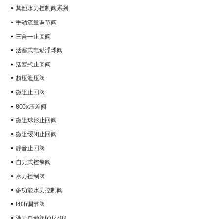
其他水力控制阀系列
手动流量调节阀
三合一止回阀
活塞式电动浮球阀
活塞式止回阀
超压泄压阀
微阻止回阀
800x压差阀
微阻球形止回阀
微阻缓闭止回阀
静音止回阀
自力式控制阀
水力控制阀
多功能水力控制阀
t40h调节阀
液力自动阀bfdz702