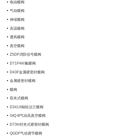
电动蝶阀
气动蝶阀
伸缩蝶阀
高温蝶阀
通风蝶阀
真空蝶阀
ZSDF消防信号蝶阀
D71F4衬氟蝶阀
D43F金属硬密封蝶阀
金属硬密封蝶阀
蝶阀
双夹式蝶阀
D341X蜗轮法兰蝶阀
GIQ-B气动高真空蝶阀
D73H对夹式硬密封蝶阀
QGDF气动调节蝶阀