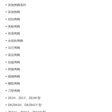
其他闸阀系列
其他闸阀
丝扣闸阀
美标闸阀
排渣闸阀
伞齿轮闸阀
法兰闸阀
高压闸阀
抗硫闸阀
焊接闸阀
锻钢闸阀
螺纹闸阀
刀型闸阀
Z61H、Z61Y、Z61W 型
PN100~PN160 承插焊楔式闸阀
DKZ941H、DKZ941Y 型
PN10~PN100 钢制真空闸阀