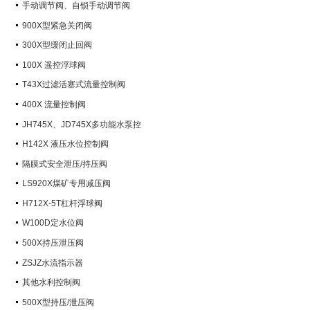
手动调节阀、自锁手动调节阀
900X型紧急关闭阀
300X型缓闭止回阀
100X 遥控浮球阀
T43X过滤活塞式流量控制阀
400X 流量控制阀
JH745X、JD745X多功能水泵控
制阀
H142X 液压水位控制阀
隔膜式安全泄压/持压阀
LS920X煤矿专用减压阀
H712X-5T杠杆浮球阀
W100D定水位阀
500X持压泄压阀
ZSJZ水流指示器
其他水利控制阀
500X型持压/泄压阀