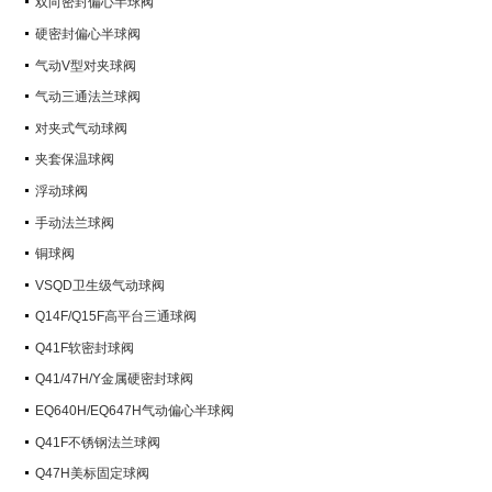
双向密封偏心半球阀
硬密封偏心半球阀
气动V型对夹球阀
气动三通法兰球阀
对夹式气动球阀
夹套保温球阀
浮动球阀
手动法兰球阀
铜球阀
VSQD卫生级气动球阀
Q14F/Q15F高平台三通球阀
Q41F软密封球阀
Q41/47H/Y金属硬密封球阀
EQ640H/EQ647H气动偏心半球阀
Q41F不锈钢法兰球阀
Q47H美标固定球阀