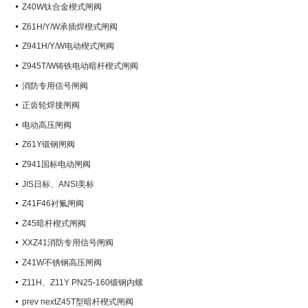
阀）
Z40W钛合金楔式闸阀
Z61H/Y/W承插焊楔式闸阀
Z941H/Y/W电动楔式闸阀
Z945T/W铸铁电动暗杆楔式闸阀
消防专用信号闸阀
正齿轮焊接闸阀
电动高压闸阀
Z61Y锻钢闸阀
Z941国标电动闸阀
JIS日标、ANSI美标
Z41F46衬氟闸阀
Z45暗杆楔式闸阀
XXZ41消防专用信号闸阀
Z41W不锈钢高压闸阀
Z11H、Z11Y PN25-160锻钢内螺
纹楔式闸阀
prev nextZ45T型暗杆楔式闸阀