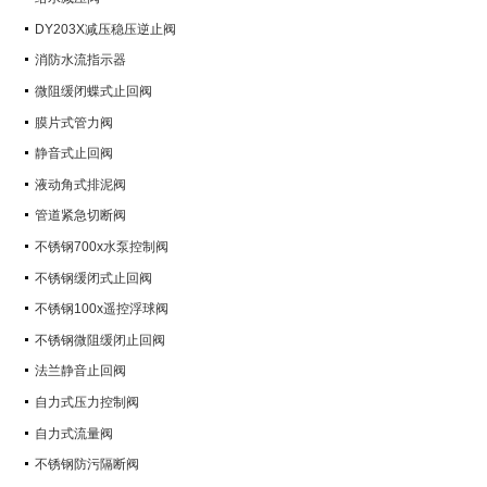
DY203X减压稳压逆止阀
消防水流指示器
微阻缓闭蝶式止回阀
膜片式管力阀
静音式止回阀
液动角式排泥阀
管道紧急切断阀
不锈钢700x水泵控制阀
不锈钢缓闭式止回阀
不锈钢100x遥控浮球阀
不锈钢微阻缓闭止回阀
法兰静音止回阀
自力式压力控制阀
自力式流量阀
不锈钢防污隔断阀