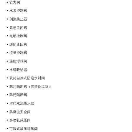
管力阀
水泵控制阀
倒流防止器
紧急关闭阀
电动控制阀
缓闭止回阀
流量控制阀
遥控浮球阀
水锤吸纳器
双封自净式防逆水封阀
防污隔断阀（管道倒流防止
防污隔断阀
丝扣水流指示器
防爆波安全阀
多喷孔减压阀
可调式减压稳压阀