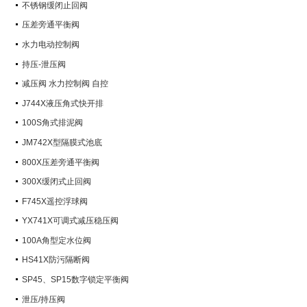
不锈钢缓闭止回阀
压差旁通平衡阀
水力电动控制阀
持压-泄压阀
减压阀 水力控制阀 自控
J744X液压角式快开排
100S角式排泥阀
JM742X型隔膜式池底
800X压差旁通平衡阀
300X缓闭式止回阀
F745X遥控浮球阀
YX741X可调式减压稳压阀
100A角型定水位阀
HS41X防污隔断阀
SP45、SP15数字锁定平衡阀
泄压/持压阀