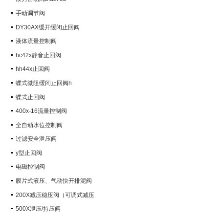
手动调节阀
DY30AX缓开缓闭止回阀
液体流量控制阀
hc42x静音止回阀
hh44x止回阀
蝶式微阻缓闭止回阀h
蝶式止回阀
400x-16流量控制阀
全自动水位控制阀
过滤安全泄压阀
y型止回阀
电磁控制阀
膜片式液压、气动快开排泥阀
200X减压稳压阀（可调式减压
阀）
500X泄压/持压阀