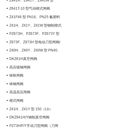
Z941H、Z941Y、Z941W 型
PN100~PN200 钢制电动楔式闸阀
Z641T-10 型气动楔式闸阀
Z41F46 型 PN16、PN25 氟塑料
衬里楔式闸阀
Z41H、Z41Y、Z41W 型钢制楔式
闸阀
PZ673H、PZ673F、PZ673Y 型
气动刀型闸阀/刀闸阀
Z973F、Z973H 型电动刀型闸阀/
刀闸阀
Z40H、Z40Y、Z40W 型 PN40、
PN63 钢制楔式闸阀
DKZ61H真空闸阀
高压锻钢闸阀
铸铁闸阀
铸钢闸阀
高温高压闸阀
楔式闸阀
Z41H、Z41Y 型 150（Lb）
~600（Lb） 钢制楔式闸阀
DKZ941H/Y钢制真空闸阀
PZ73H/F/Y手动刀型闸阀（刀闸