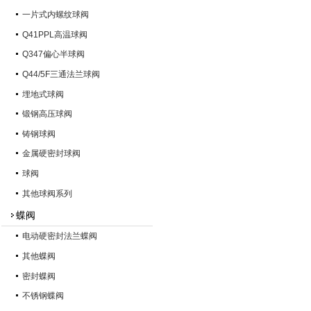
一片式内螺纹球阀
Q41PPL高温球阀
Q347偏心半球阀
Q44/5F三通法兰球阀
埋地式球阀
锻钢高压球阀
铸钢球阀
金属硬密封球阀
球阀
其他球阀系列
蝶阀
电动硬密封法兰蝶阀
其他蝶阀
密封蝶阀
不锈钢蝶阀