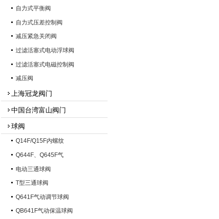
自力式平衡阀
自力式压差控制阀
减压紧急关闭阀
过滤活塞式电动浮球阀
过滤活塞式电磁控制阀
减压阀
上海冠龙阀门
中国台湾富山阀门
球阀
Q14F/Q15F内螺纹
Q644F、Q645F气
电动三通球阀
T型三通球阀
Q641F气动调节球阀
QB641F气动保温球阀