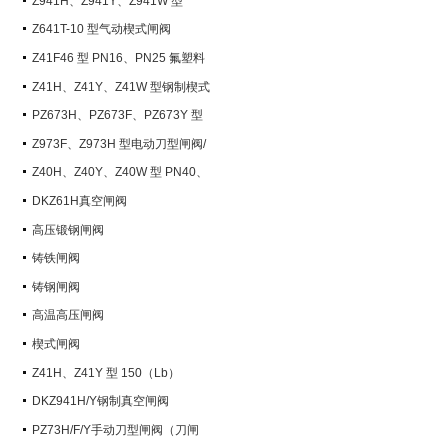
Z941H、Z941Y、Z941W 型
PN100~PN200 钢制电动楔式闸阀
Z641T-10 型气动楔式闸阀
Z41F46 型 PN16、PN25 氟塑料
衬里楔式闸阀
Z41H、Z41Y、Z41W 型钢制楔式
闸阀
PZ673H、PZ673F、PZ673Y 型
气动刀型闸阀/刀闸阀
Z973F、Z973H 型电动刀型闸阀/
刀闸阀
Z40H、Z40Y、Z40W 型 PN40、
PN63 钢制楔式闸阀
DKZ61H真空闸阀
高压锻钢闸阀
铸铁闸阀
铸钢闸阀
高温高压闸阀
楔式闸阀
Z41H、Z41Y 型 150（Lb）
~600（Lb） 钢制楔式闸阀
DKZ941H/Y钢制真空闸阀
PZ73H/F/Y手动刀型闸阀（刀闸