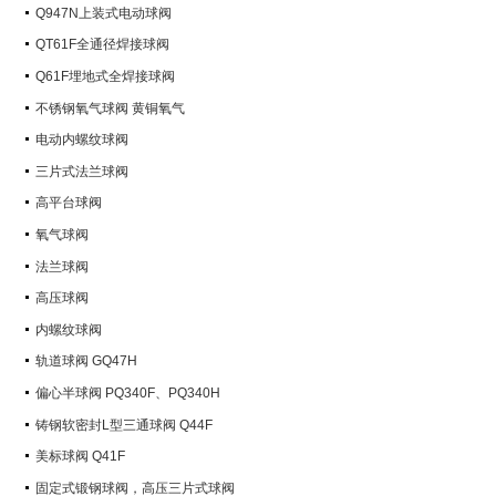
Q947N上装式电动球阀
QT61F全通径焊接球阀
Q61F埋地式全焊接球阀
不锈钢氧气球阀 黄铜氧气
电动内螺纹球阀
三片式法兰球阀
高平台球阀
氧气球阀
法兰球阀
高压球阀
内螺纹球阀
轨道球阀 GQ47H
偏心半球阀 PQ340F、PQ340H
铸钢软密封L型三通球阀 Q44F
美标球阀 Q41F
固定式锻钢球阀，高压三片式球阀