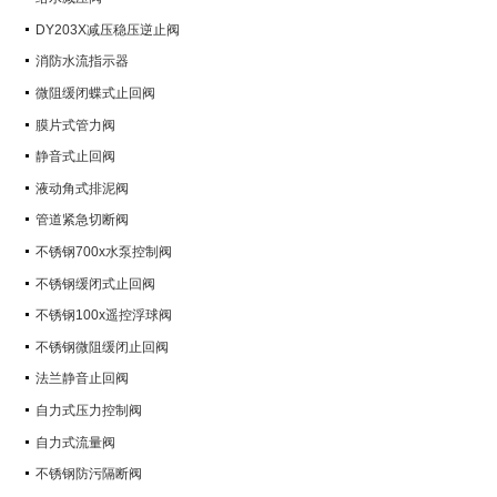
DY203X减压稳压逆止阀
消防水流指示器
微阻缓闭蝶式止回阀
膜片式管力阀
静音式止回阀
液动角式排泥阀
管道紧急切断阀
不锈钢700x水泵控制阀
不锈钢缓闭式止回阀
不锈钢100x遥控浮球阀
不锈钢微阻缓闭止回阀
法兰静音止回阀
自力式压力控制阀
自力式流量阀
不锈钢防污隔断阀