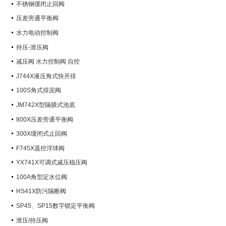
不锈钢缓闭止回阀
压差旁通平衡阀
水力电动控制阀
持压-泄压阀
减压阀 水力控制阀 自控
J744X液压角式快开排
100S角式排泥阀
JM742X型隔膜式池底
800X压差旁通平衡阀
300X缓闭式止回阀
F745X遥控浮球阀
YX741X可调式减压稳压阀
100A角型定水位阀
HS41X防污隔断阀
SP45、SP15数字锁定平衡阀
泄压/持压阀