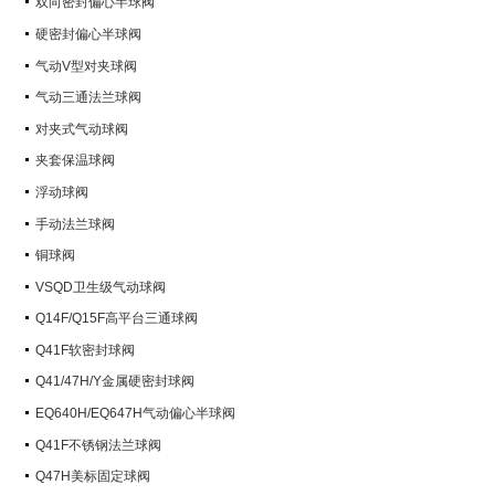
双向密封偏心半球阀
硬密封偏心半球阀
气动V型对夹球阀
气动三通法兰球阀
对夹式气动球阀
夹套保温球阀
浮动球阀
手动法兰球阀
铜球阀
VSQD卫生级气动球阀
Q14F/Q15F高平台三通球阀
Q41F软密封球阀
Q41/47H/Y金属硬密封球阀
EQ640H/EQ647H气动偏心半球阀
Q41F不锈钢法兰球阀
Q47H美标固定球阀