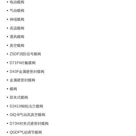
电动蝶阀
气动蝶阀
伸缩蝶阀
高温蝶阀
通风蝶阀
真空蝶阀
ZSDF消防信号蝶阀
D71F4衬氟蝶阀
D43F金属硬密封蝶阀
金属硬密封蝶阀
蝶阀
双夹式蝶阀
D341X蜗轮法兰蝶阀
GIQ-B气动高真空蝶阀
D73H对夹式硬密封蝶阀
QGDF气动调节蝶阀