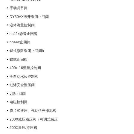
手动调节阀
DY30AX缓开缓闭止回阀
液体流量控制阀
hc42x静音止回阀
hh44x止回阀
蝶式微阻缓闭止回阀h
蝶式止回阀
400x-16流量控制阀
全自动水位控制阀
过滤安全泄压阀
y型止回阀
电磁控制阀
膜片式液压、气动快开排泥阀
200X减压稳压阀（可调式减压
阀）
500X泄压/持压阀