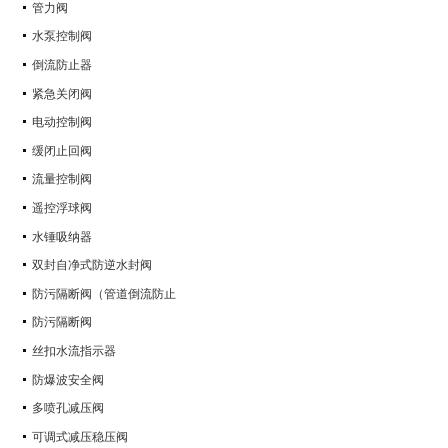
管力阀
水泵控制阀
倒流防止器
紧急关闭阀
电动控制阀
缓闭止回阀
流量控制阀
遥控浮球阀
水锤吸纳器
双封自净式防逆水封阀
防污隔断阀（管道倒流防止
防污隔断阀
丝扣水流指示器
防爆波安全阀
多喷孔减压阀
可调式减压稳压阀