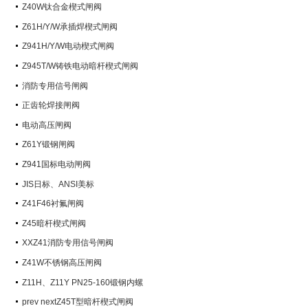
阀）
Z40W钛合金楔式闸阀
Z61H/Y/W承插焊楔式闸阀
Z941H/Y/W电动楔式闸阀
Z945T/W铸铁电动暗杆楔式闸阀
消防专用信号闸阀
正齿轮焊接闸阀
电动高压闸阀
Z61Y锻钢闸阀
Z941国标电动闸阀
JIS日标、ANSI美标
Z41F46衬氟闸阀
Z45暗杆楔式闸阀
XXZ41消防专用信号闸阀
Z41W不锈钢高压闸阀
Z11H、Z11Y PN25-160锻钢内螺
纹楔式闸阀
prev nextZ45T型暗杆楔式闸阀