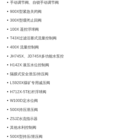
手动调节阀、自锁手动调节阀
900X型紧急关闭阀
300X型缓闭止回阀
100X 遥控浮球阀
T43X过滤活塞式流量控制阀
400X 流量控制阀
JH745X、JD745X多功能水泵控
制阀
H142X 液压水位控制阀
隔膜式安全泄压/持压阀
LS920X煤矿专用减压阀
H712X-5T杠杆浮球阀
W100D定水位阀
500X持压泄压阀
ZSJZ水流指示器
其他水利控制阀
500X型持压/泄压阀