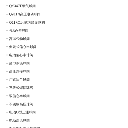
QY347F氧气球阀
Q911N高压电动球阀
Q11F二片式內螺纹球阀
气动V型球阀
高温气动球阀
侧装式偏心半球阀
电动偏心半球阀
薄型保温球阀
高压焊接球阀
广式法兰球阀
三段式焊接球阀
双偏心半球阀
不锈钢高压球阀
电动O型三通球阀
电动高温球阀