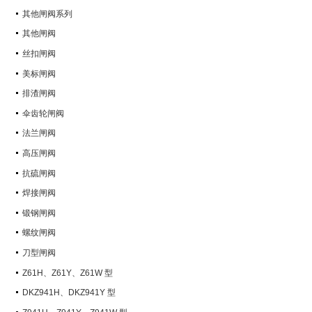
其他闸阀系列
其他闸阀
丝扣闸阀
美标闸阀
排渣闸阀
伞齿轮闸阀
法兰闸阀
高压闸阀
抗硫闸阀
焊接闸阀
锻钢闸阀
螺纹闸阀
刀型闸阀
Z61H、Z61Y、Z61W 型
PN100~PN160 承插焊楔式闸阀
DKZ941H、DKZ941Y 型
PN10~PN100 钢制真空闸阀