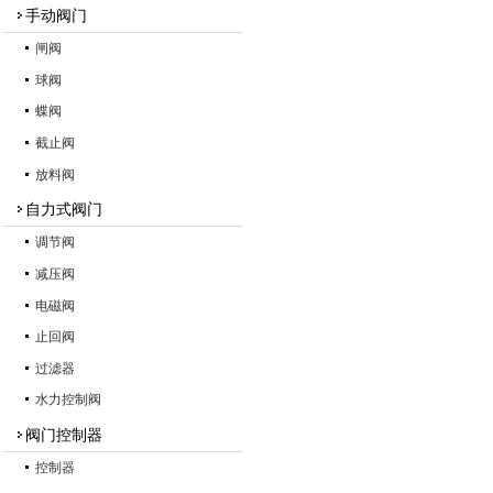
手动阀门
闸阀
球阀
蝶阀
截止阀
放料阀
自力式阀门
调节阀
减压阀
电磁阀
止回阀
过滤器
水力控制阀
阀门控制器
控制器