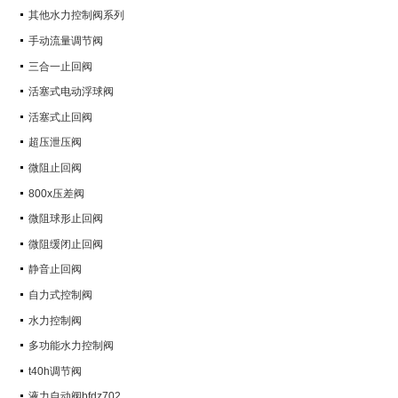
其他水力控制阀系列
手动流量调节阀
三合一止回阀
活塞式电动浮球阀
活塞式止回阀
超压泄压阀
微阻止回阀
800x压差阀
微阻球形止回阀
微阻缓闭止回阀
静音止回阀
自力式控制阀
水力控制阀
多功能水力控制阀
t40h调节阀
液力自动阀bfdz702