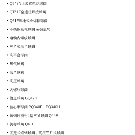
Q947N上装式电动球阀
QT61F全通径焊接球阀
Q61F埋地式全焊接球阀
不锈钢氧气球阀 黄铜氧气
电动内螺纹球阀
三片式法兰球阀
高平台球阀
氧气球阀
法兰球阀
高压球阀
内螺纹球阀
轨道球阀 GQ47H
偏心半球阀 PQ340F、PQ340H
铸钢软密封L型三通球阀 Q44F
美标球阀 Q41F
固定式锻钢球阀，高压三片式球阀