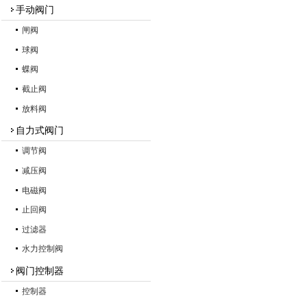
手动阀门
闸阀
球阀
蝶阀
截止阀
放料阀
自力式阀门
调节阀
减压阀
电磁阀
止回阀
过滤器
水力控制阀
阀门控制器
控制器