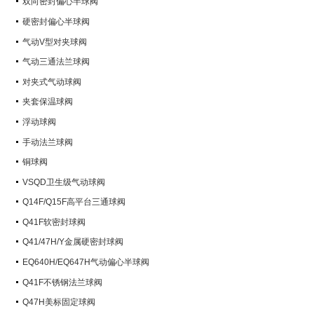
双向密封偏心半球阀
硬密封偏心半球阀
气动V型对夹球阀
气动三通法兰球阀
对夹式气动球阀
夹套保温球阀
浮动球阀
手动法兰球阀
铜球阀
VSQD卫生级气动球阀
Q14F/Q15F高平台三通球阀
Q41F软密封球阀
Q41/47H/Y金属硬密封球阀
EQ640H/EQ647H气动偏心半球阀
Q41F不锈钢法兰球阀
Q47H美标固定球阀