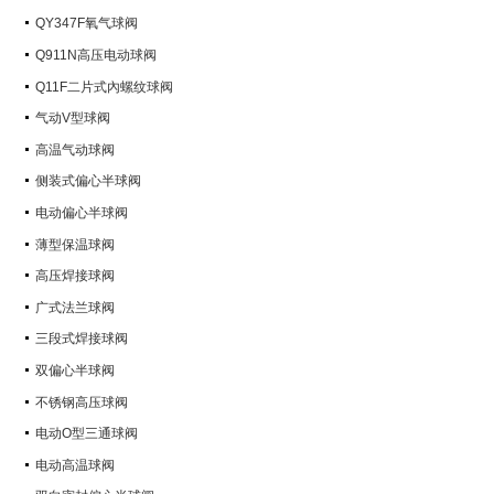
QY347F氧气球阀
Q911N高压电动球阀
Q11F二片式內螺纹球阀
气动V型球阀
高温气动球阀
侧装式偏心半球阀
电动偏心半球阀
薄型保温球阀
高压焊接球阀
广式法兰球阀
三段式焊接球阀
双偏心半球阀
不锈钢高压球阀
电动O型三通球阀
电动高温球阀