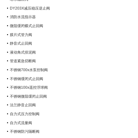
DY203X减压稳压逆止阀
消防水流指示器
微阻缓闭蝶式止回阀
膜片式管力阀
静音式止回阀
液动角式排泥阀
管道紧急切断阀
不锈钢700x水泵控制阀
不锈钢缓闭式止回阀
不锈钢100x遥控浮球阀
不锈钢微阻缓闭止回阀
法兰静音止回阀
自力式压力控制阀
自力式流量阀
不锈钢防污隔断阀