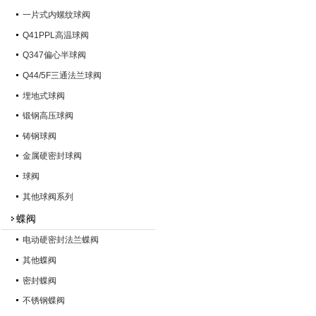
一片式内螺纹球阀
Q41PPL高温球阀
Q347偏心半球阀
Q44/5F三通法兰球阀
埋地式球阀
锻钢高压球阀
铸钢球阀
金属硬密封球阀
球阀
其他球阀系列
蝶阀
电动硬密封法兰蝶阀
其他蝶阀
密封蝶阀
不锈钢蝶阀