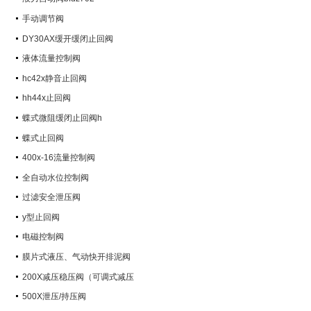
手动调节阀
DY30AX缓开缓闭止回阀
液体流量控制阀
hc42x静音止回阀
hh44x止回阀
蝶式微阻缓闭止回阀h
蝶式止回阀
400x-16流量控制阀
全自动水位控制阀
过滤安全泄压阀
y型止回阀
电磁控制阀
膜片式液压、气动快开排泥阀
200X减压稳压阀（可调式减压
阀）
500X泄压/持压阀