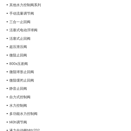
其他水力控制阀系列
手动流量调节阀
三合一止回阀
活塞式电动浮球阀
活塞式止回阀
超压泄压阀
微阻止回阀
800x压差阀
微阻球形止回阀
微阻缓闭止回阀
静音止回阀
自力式控制阀
水力控制阀
多功能水力控制阀
t40h调节阀
液力自动阀bfdz702