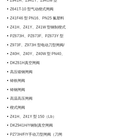
Z941H、Z941Y、Z941W 型
PN100~PN200 钢制电动楔式闸阀
Z641T-10 型气动楔式闸阀
Z41F46 型 PN16、PN25 氟塑料
衬里楔式闸阀
Z41H、Z41Y、Z41W 型钢制楔式
闸阀
PZ673H、PZ673F、PZ673Y 型
气动刀型闸阀/刀闸阀
Z973F、Z973H 型电动刀型闸阀/
刀闸阀
Z40H、Z40Y、Z40W 型 PN40、
PN63 钢制楔式闸阀
DKZ61H真空闸阀
高压锻钢闸阀
铸铁闸阀
铸钢闸阀
高温高压闸阀
楔式闸阀
Z41H、Z41Y 型 150（Lb）
~600（Lb） 钢制楔式闸阀
DKZ941H/Y钢制真空闸阀
PZ73H/F/Y手动刀型闸阀（刀闸