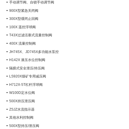
手动调节阀、自锁手动调节阀
900X型紧急关闭阀
300X型缓闭止回阀
100X 遥控浮球阀
T43X过滤活塞式流量控制阀
400X 流量控制阀
JH745X、JD745X多功能水泵控
制阀
H142X 液压水位控制阀
隔膜式安全泄压/持压阀
LS920X煤矿专用减压阀
H712X-5T杠杆浮球阀
W100D定水位阀
500X持压泄压阀
ZSJZ水流指示器
其他水利控制阀
500X型持压/泄压阀