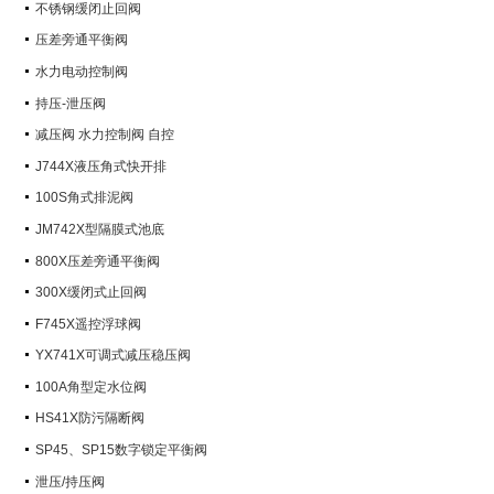
不锈钢缓闭止回阀
压差旁通平衡阀
水力电动控制阀
持压-泄压阀
减压阀 水力控制阀 自控
J744X液压角式快开排
100S角式排泥阀
JM742X型隔膜式池底
800X压差旁通平衡阀
300X缓闭式止回阀
F745X遥控浮球阀
YX741X可调式减压稳压阀
100A角型定水位阀
HS41X防污隔断阀
SP45、SP15数字锁定平衡阀
泄压/持压阀