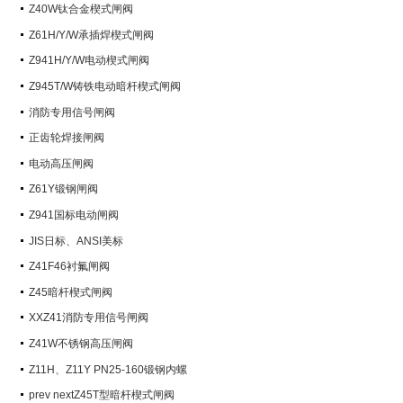
阀）
Z40W钛合金楔式闸阀
Z61H/Y/W承插焊楔式闸阀
Z941H/Y/W电动楔式闸阀
Z945T/W铸铁电动暗杆楔式闸阀
消防专用信号闸阀
正齿轮焊接闸阀
电动高压闸阀
Z61Y锻钢闸阀
Z941国标电动闸阀
JIS日标、ANSI美标
Z41F46衬氟闸阀
Z45暗杆楔式闸阀
XXZ41消防专用信号闸阀
Z41W不锈钢高压闸阀
Z11H、Z11Y PN25-160锻钢内螺
纹楔式闸阀
prev nextZ45T型暗杆楔式闸阀