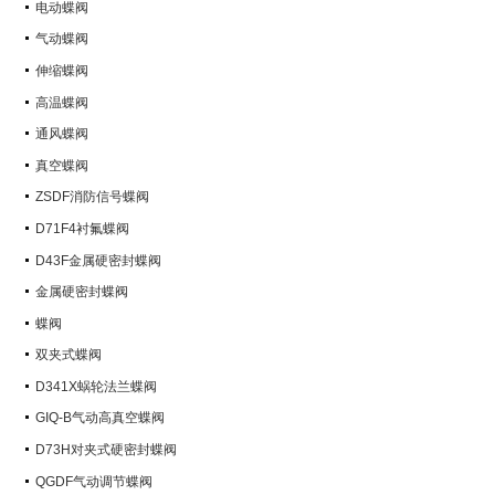
电动蝶阀
气动蝶阀
伸缩蝶阀
高温蝶阀
通风蝶阀
真空蝶阀
ZSDF消防信号蝶阀
D71F4衬氟蝶阀
D43F金属硬密封蝶阀
金属硬密封蝶阀
蝶阀
双夹式蝶阀
D341X蜗轮法兰蝶阀
GIQ-B气动高真空蝶阀
D73H对夹式硬密封蝶阀
QGDF气动调节蝶阀