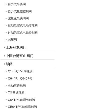
自力式平衡阀
自力式压差控制阀
减压紧急关闭阀
过滤活塞式电动浮球阀
过滤活塞式电磁控制阀
减压阀
上海冠龙阀门
中国台湾富山阀门
球阀
Q14F/Q15F内螺纹
Q644F、Q645F气
电动三通球阀
T型三通球阀
Q641F气动调节球阀
QB641F气动保温球阀