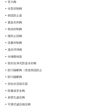
管力阀
水泵控制阀
倒流防止器
紧急关闭阀
电动控制阀
缓闭止回阀
流量控制阀
遥控浮球阀
水锤吸纳器
双封自净式防逆水封阀
防污隔断阀（管道倒流防止
防污隔断阀
丝扣水流指示器
防爆波安全阀
多喷孔减压阀
可调式减压稳压阀