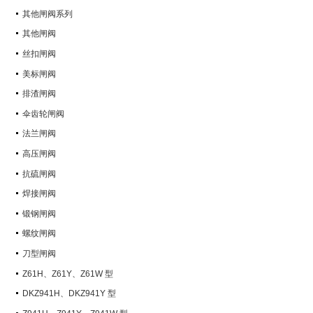
其他闸阀系列
其他闸阀
丝扣闸阀
美标闸阀
排渣闸阀
伞齿轮闸阀
法兰闸阀
高压闸阀
抗硫闸阀
焊接闸阀
锻钢闸阀
螺纹闸阀
刀型闸阀
Z61H、Z61Y、Z61W 型
PN100~PN160 承插焊楔式闸阀
DKZ941H、DKZ941Y 型
PN10~PN100 钢制真空闸阀