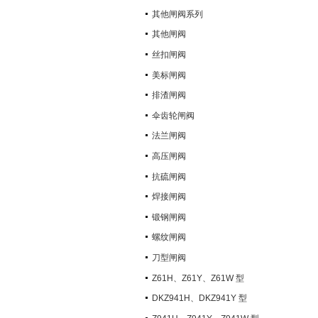
其他闸阀系列
其他闸阀
丝扣闸阀
美标闸阀
排渣闸阀
伞齿轮闸阀
法兰闸阀
高压闸阀
抗硫闸阀
焊接闸阀
锻钢闸阀
螺纹闸阀
刀型闸阀
Z61H、Z61Y、Z61W 型
PN100~PN160 承插焊楔式闸阀
DKZ941H、DKZ941Y 型
PN10~PN100 钢制真空闸阀