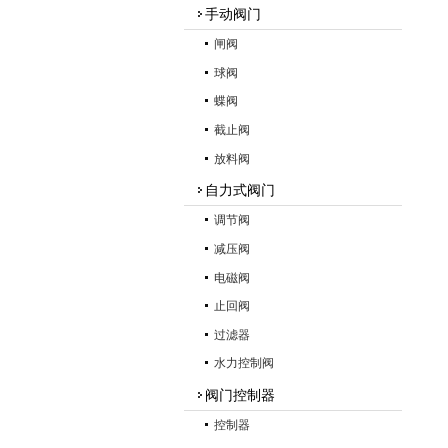
手动阀门
闸阀
球阀
蝶阀
截止阀
放料阀
自力式阀门
调节阀
减压阀
电磁阀
止回阀
过滤器
水力控制阀
阀门控制器
控制器