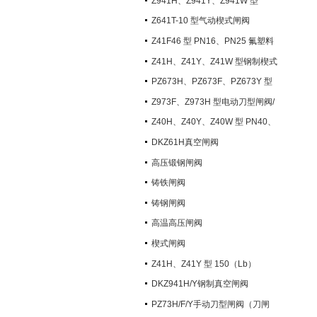
Z941H、Z941Y、Z941W 型
PN100~PN200 钢制电动楔式闸阀
Z641T-10 型气动楔式闸阀
Z41F46 型 PN16、PN25 氟塑料
衬里楔式闸阀
Z41H、Z41Y、Z41W 型钢制楔式
闸阀
PZ673H、PZ673F、PZ673Y 型
气动刀型闸阀/刀闸阀
Z973F、Z973H 型电动刀型闸阀/
刀闸阀
Z40H、Z40Y、Z40W 型 PN40、
PN63 钢制楔式闸阀
DKZ61H真空闸阀
高压锻钢闸阀
铸铁闸阀
铸钢闸阀
高温高压闸阀
楔式闸阀
Z41H、Z41Y 型 150（Lb）
~600（Lb） 钢制楔式闸阀
DKZ941H/Y钢制真空闸阀
PZ73H/F/Y手动刀型闸阀（刀闸