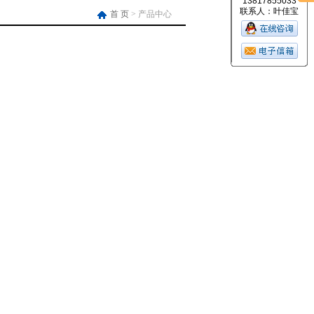
13817855033
联系人：叶佳宝
首 页
> 产品中心