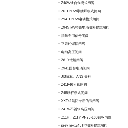
阀）
Z40W钛合金楔式闸阀
Z61H/Y/W承插焊楔式闸阀
Z941H/Y/W电动楔式闸阀
Z945T/W铸铁电动暗杆楔式闸阀
消防专用信号闸阀
正齿轮焊接闸阀
电动高压闸阀
Z61Y锻钢闸阀
Z941国标电动闸阀
JIS日标、ANSI美标
Z41F46衬氟闸阀
Z45暗杆楔式闸阀
XXZ41消防专用信号闸阀
Z41W不锈钢高压闸阀
Z11H、Z11Y PN25-160锻钢内螺
纹楔式闸阀
prev nextZ45T型暗杆楔式闸阀