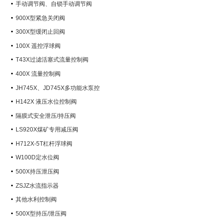
手动调节阀、自锁手动调节阀
900X型紧急关闭阀
300X型缓闭止回阀
100X 遥控浮球阀
T43X过滤活塞式流量控制阀
400X 流量控制阀
JH745X、JD745X多功能水泵控
制阀
H142X 液压水位控制阀
隔膜式安全泄压/持压阀
LS920X煤矿专用减压阀
H712X-5T杠杆浮球阀
W100D定水位阀
500X持压泄压阀
ZSJZ水流指示器
其他水利控制阀
500X型持压/泄压阀