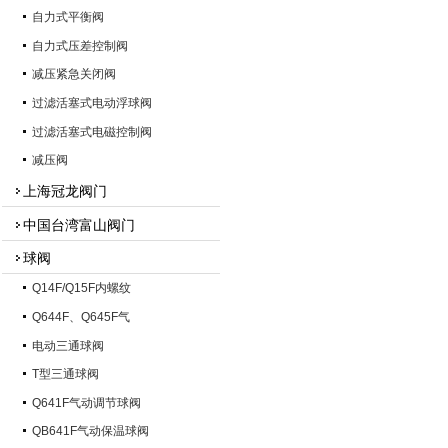
自力式平衡阀
自力式压差控制阀
减压紧急关闭阀
过滤活塞式电动浮球阀
过滤活塞式电磁控制阀
减压阀
上海冠龙阀门
中国台湾富山阀门
球阀
Q14F/Q15F内螺纹
Q644F、Q645F气
电动三通球阀
T型三通球阀
Q641F气动调节球阀
QB641F气动保温球阀