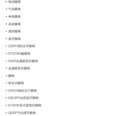
电动蝶阀
气动蝶阀
伸缩蝶阀
高温蝶阀
通风蝶阀
真空蝶阀
ZSDF消防信号蝶阀
D71F4衬氟蝶阀
D43F金属硬密封蝶阀
金属硬密封蝶阀
蝶阀
双夹式蝶阀
D341X蜗轮法兰蝶阀
GIQ-B气动高真空蝶阀
D73H对夹式硬密封蝶阀
QGDF气动调节蝶阀