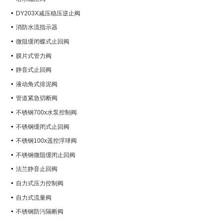
DY203X减压稳压逆止阀
消防水流指示器
微阻缓闭蝶式止回阀
膜片式管力阀
静音式止回阀
液动角式排泥阀
管道紧急切断阀
不锈钢700x水泵控制阀
不锈钢缓闭式止回阀
不锈钢100x遥控浮球阀
不锈钢微阻缓闭止回阀
法兰静音止回阀
自力式压力控制阀
自力式流量阀
不锈钢防污隔断阀