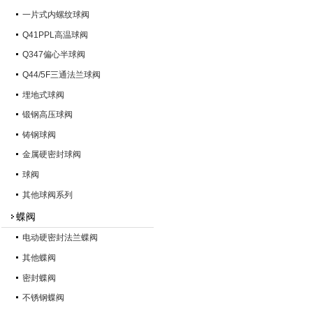
一片式内螺纹球阀
Q41PPL高温球阀
Q347偏心半球阀
Q44/5F三通法兰球阀
埋地式球阀
锻钢高压球阀
铸钢球阀
金属硬密封球阀
球阀
其他球阀系列
蝶阀
电动硬密封法兰蝶阀
其他蝶阀
密封蝶阀
不锈钢蝶阀