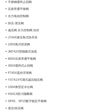
不锈钢缓闭止回阀
压差旁通平衡阀
水力电动控制阀
持压-泄压阀
减压阀 水力控制阀 自控
J744X液压角式快开排
100S角式排泥阀
JM742X型隔膜式池底
800X压差旁通平衡阀
300X缓闭式止回阀
F745X遥控浮球阀
YX741X可调式减压稳压阀
100A角型定水位阀
HS41X防污隔断阀
SP45、SP15数字锁定平衡阀
泄压/持压阀