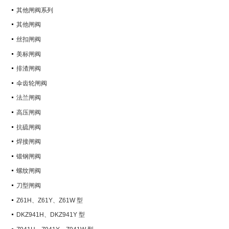
其他闸阀系列
其他闸阀
丝扣闸阀
美标闸阀
排渣闸阀
伞齿轮闸阀
法兰闸阀
高压闸阀
抗硫闸阀
焊接闸阀
锻钢闸阀
螺纹闸阀
刀型闸阀
Z61H、Z61Y、Z61W 型
PN100~PN160 承插焊楔式闸阀
DKZ941H、DKZ941Y 型
PN10~PN100 钢制真空闸阀