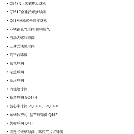
Q947N上装式电动球阀
QT61F全通径焊接球阀
Q61F埋地式全焊接球阀
不锈钢氧气球阀 黄铜氧气
电动内螺纹球阀
三片式法兰球阀
高平台球阀
氧气球阀
法兰球阀
高压球阀
内螺纹球阀
轨道球阀 GQ47H
偏心半球阀 PQ340F、PQ340H
铸钢软密封L型三通球阀 Q44F
美标球阀 Q41F
固定式锻钢球阀，高压三片式球阀