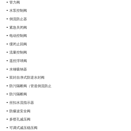
管力阀
水泵控制阀
倒流防止器
紧急关闭阀
电动控制阀
缓闭止回阀
流量控制阀
遥控浮球阀
水锤吸纳器
双封自净式防逆水封阀
防污隔断阀（管道倒流防止
防污隔断阀
丝扣水流指示器
防爆波安全阀
多喷孔减压阀
可调式减压稳压阀