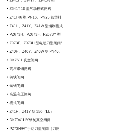
Z941H、Z941Y、Z941W 型
PN100~PN200 钢制电动楔式闸阀
Z641T-10 型气动楔式闸阀
Z41F46 型 PN16、PN25 氟塑料
衬里楔式闸阀
Z41H、Z41Y、Z41W 型钢制楔式
闸阀
PZ673H、PZ673F、PZ673Y 型
气动刀型闸阀/刀闸阀
Z973F、Z973H 型电动刀型闸阀/
刀闸阀
Z40H、Z40Y、Z40W 型 PN40、
PN63 钢制楔式闸阀
DKZ61H真空闸阀
高压锻钢闸阀
铸铁闸阀
铸钢闸阀
高温高压闸阀
楔式闸阀
Z41H、Z41Y 型 150（Lb）
~600（Lb） 钢制楔式闸阀
DKZ941H/Y钢制真空闸阀
PZ73H/F/Y手动刀型闸阀（刀闸