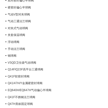
双向密封偏心半球阀
硬密封偏心半球阀
气动V型对夹球阀
气动三通法兰球阀
对夹式气动球阀
夹套保温球阀
浮动球阀
手动法兰球阀
铜球阀
VSQD卫生级气动球阀
Q14F/Q15F高平台三通球阀
Q41F软密封球阀
Q41/47H/Y金属硬密封球阀
EQ640H/EQ647H气动偏心半球阀
Q41F不锈钢法兰球阀
Q47H美标固定球阀