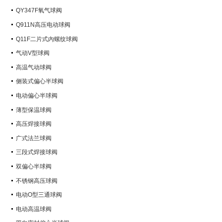
QY347F氧气球阀
Q911N高压电动球阀
Q11F二片式內螺纹球阀
气动V型球阀
高温气动球阀
侧装式偏心半球阀
电动偏心半球阀
薄型保温球阀
高压焊接球阀
广式法兰球阀
三段式焊接球阀
双偏心半球阀
不锈钢高压球阀
电动O型三通球阀
电动高温球阀