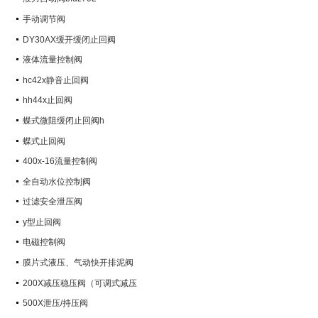
手动调节阀
DY30AX缓开缓闭止回阀
液体流量控制阀
hc42x静音止回阀
hh44x止回阀
蝶式微阻缓闭止回阀h
蝶式止回阀
400x-16流量控制阀
全自动水位控制阀
过滤安全泄压阀
y型止回阀
电磁控制阀
膜片式液压、气动快开排泥阀
200X减压稳压阀（可调式减压
阀）
500X泄压/持压阀