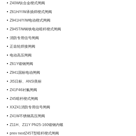
阀）
Z40W钛合金楔式闸阀
Z61H/Y/W承插焊楔式闸阀
Z941H/Y/W电动楔式闸阀
Z945T/W铸铁电动暗杆楔式闸阀
消防专用信号闸阀
正齿轮焊接闸阀
电动高压闸阀
Z61Y锻钢闸阀
Z941国标电动闸阀
JIS日标、ANSI美标
Z41F46衬氟闸阀
Z45暗杆楔式闸阀
XXZ41消防专用信号闸阀
Z41W不锈钢高压闸阀
Z11H、Z11Y PN25-160锻钢内螺
纹楔式闸阀
prev nextZ45T型暗杆楔式闸阀