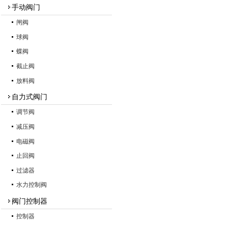
手动阀门
闸阀
球阀
蝶阀
截止阀
放料阀
自力式阀门
调节阀
减压阀
电磁阀
止回阀
过滤器
水力控制阀
阀门控制器
控制器