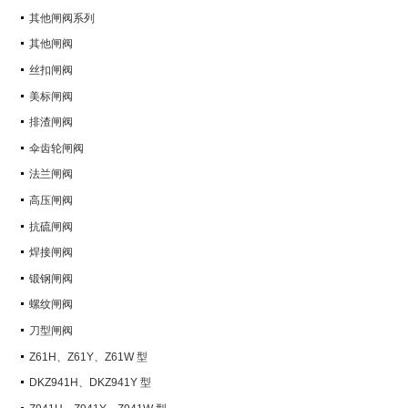
其他闸阀系列
其他闸阀
丝扣闸阀
美标闸阀
排渣闸阀
伞齿轮闸阀
法兰闸阀
高压闸阀
抗硫闸阀
焊接闸阀
锻钢闸阀
螺纹闸阀
刀型闸阀
Z61H、Z61Y、Z61W 型
PN100~PN160 承插焊楔式闸阀
DKZ941H、DKZ941Y 型
PN10~PN100 钢制真空闸阀