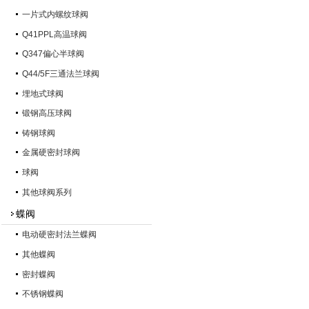
一片式内螺纹球阀
Q41PPL高温球阀
Q347偏心半球阀
Q44/5F三通法兰球阀
埋地式球阀
锻钢高压球阀
铸钢球阀
金属硬密封球阀
球阀
其他球阀系列
蝶阀
电动硬密封法兰蝶阀
其他蝶阀
密封蝶阀
不锈钢蝶阀