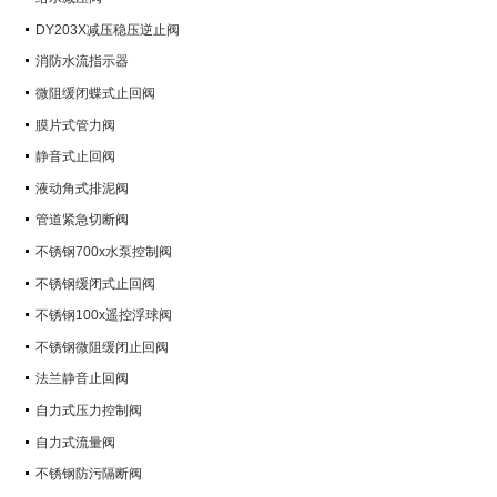
DY203X减压稳压逆止阀
消防水流指示器
微阻缓闭蝶式止回阀
膜片式管力阀
静音式止回阀
液动角式排泥阀
管道紧急切断阀
不锈钢700x水泵控制阀
不锈钢缓闭式止回阀
不锈钢100x遥控浮球阀
不锈钢微阻缓闭止回阀
法兰静音止回阀
自力式压力控制阀
自力式流量阀
不锈钢防污隔断阀