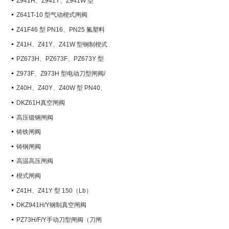
Z941H、Z941Y、Z941W 型
PN100~PN200 钢制电动楔式闸阀
Z641T-10 型气动楔式闸阀
Z41F46 型 PN16、PN25 氟塑料
衬里楔式闸阀
Z41H、Z41Y、Z41W 型钢制楔式
闸阀
PZ673H、PZ673F、PZ673Y 型
气动刀型闸阀/刀闸阀
Z973F、Z973H 型电动刀型闸阀/
刀闸阀
Z40H、Z40Y、Z40W 型 PN40、
PN63 钢制楔式闸阀
DKZ61H真空闸阀
高压锻钢闸阀
铸铁闸阀
铸钢闸阀
高温高压闸阀
楔式闸阀
Z41H、Z41Y 型 150（Lb）
~600（Lb） 钢制楔式闸阀
DKZ941H/Y钢制真空闸阀
PZ73H/F/Y手动刀型闸阀（刀闸