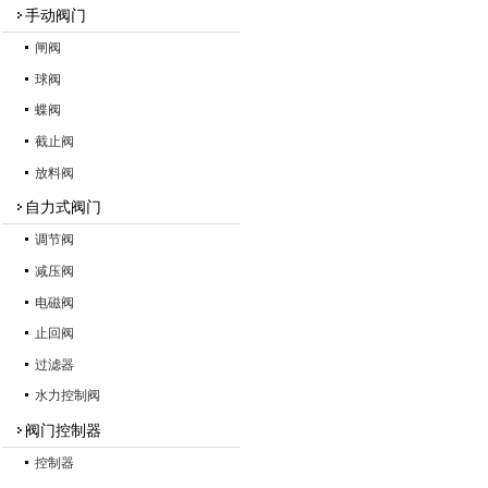
手动阀门
闸阀
球阀
蝶阀
截止阀
放料阀
自力式阀门
调节阀
减压阀
电磁阀
止回阀
过滤器
水力控制阀
阀门控制器
控制器