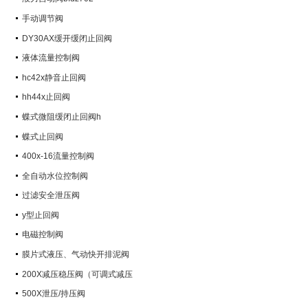
手动调节阀
DY30AX缓开缓闭止回阀
液体流量控制阀
hc42x静音止回阀
hh44x止回阀
蝶式微阻缓闭止回阀h
蝶式止回阀
400x-16流量控制阀
全自动水位控制阀
过滤安全泄压阀
y型止回阀
电磁控制阀
膜片式液压、气动快开排泥阀
200X减压稳压阀（可调式减压
阀）
500X泄压/持压阀