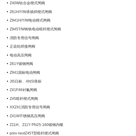
阀）
Z40W钛合金楔式闸阀
Z61H/Y/W承插焊楔式闸阀
Z941H/Y/W电动楔式闸阀
Z945T/W铸铁电动暗杆楔式闸阀
消防专用信号闸阀
正齿轮焊接闸阀
电动高压闸阀
Z61Y锻钢闸阀
Z941国标电动闸阀
JIS日标、ANSI美标
Z41F46衬氟闸阀
Z45暗杆楔式闸阀
XXZ41消防专用信号闸阀
Z41W不锈钢高压闸阀
Z11H、Z11Y PN25-160锻钢内螺
纹楔式闸阀
prev nextZ45T型暗杆楔式闸阀