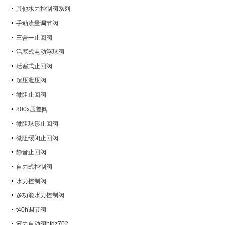
其他水力控制阀系列
手动流量调节阀
三合一止回阀
活塞式电动浮球阀
活塞式止回阀
超压泄压阀
微阻止回阀
800x压差阀
微阻球形止回阀
微阻缓闭止回阀
静音止回阀
自力式控制阀
水力控制阀
多功能水力控制阀
t40h调节阀
液力自动阀bfdz702