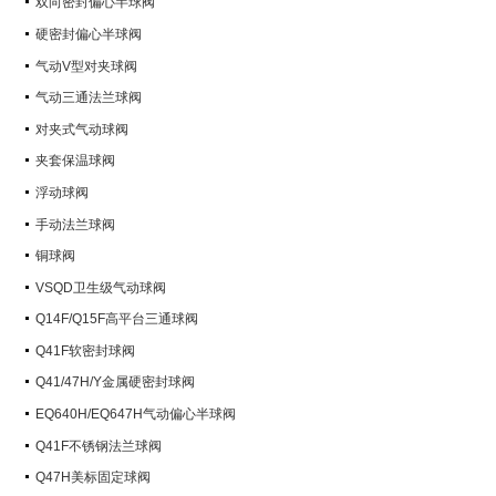
双向密封偏心半球阀
硬密封偏心半球阀
气动V型对夹球阀
气动三通法兰球阀
对夹式气动球阀
夹套保温球阀
浮动球阀
手动法兰球阀
铜球阀
VSQD卫生级气动球阀
Q14F/Q15F高平台三通球阀
Q41F软密封球阀
Q41/47H/Y金属硬密封球阀
EQ640H/EQ647H气动偏心半球阀
Q41F不锈钢法兰球阀
Q47H美标固定球阀