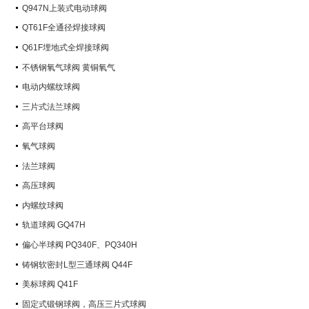
Q947N上装式电动球阀
QT61F全通径焊接球阀
Q61F埋地式全焊接球阀
不锈钢氧气球阀 黄铜氧气
电动内螺纹球阀
三片式法兰球阀
高平台球阀
氧气球阀
法兰球阀
高压球阀
内螺纹球阀
轨道球阀 GQ47H
偏心半球阀 PQ340F、PQ340H
铸钢软密封L型三通球阀 Q44F
美标球阀 Q41F
固定式锻钢球阀，高压三片式球阀