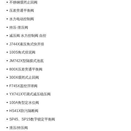
不锈钢缓闭止回阀
压差旁通平衡阀
水力电动控制阀
持压-泄压阀
减压阀 水力控制阀 自控
J744X液压角式快开排
100S角式排泥阀
JM742X型隔膜式池底
800X压差旁通平衡阀
300X缓闭式止回阀
F745X遥控浮球阀
YX741X可调式减压稳压阀
100A角型定水位阀
HS41X防污隔断阀
SP45、SP15数字锁定平衡阀
泄压/持压阀