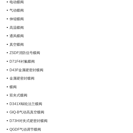
电动蝶阀
气动蝶阀
伸缩蝶阀
高温蝶阀
通风蝶阀
真空蝶阀
ZSDF消防信号蝶阀
D71F4衬氟蝶阀
D43F金属硬密封蝶阀
金属硬密封蝶阀
蝶阀
双夹式蝶阀
D341X蜗轮法兰蝶阀
GIQ-B气动高真空蝶阀
D73H对夹式硬密封蝶阀
QGDF气动调节蝶阀