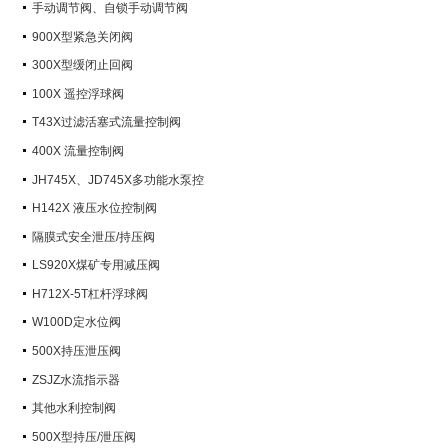
手动调节阀、自锁手动调节阀
900X型紧急关闭阀
300X型缓闭止回阀
100X 遥控浮球阀
T43X过滤活塞式流量控制阀
400X 流量控制阀
JH745X、JD745X多功能水泵控
制阀
H142X 液压水位控制阀
隔膜式安全泄压/持压阀
LS920X煤矿专用减压阀
H712X-5T杠杆浮球阀
W100D定水位阀
500X持压泄压阀
ZSJZ水流指示器
其他水利控制阀
500X型持压/泄压阀