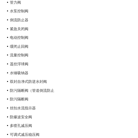
管力阀
水泵控制阀
倒流防止器
紧急关闭阀
电动控制阀
缓闭止回阀
流量控制阀
遥控浮球阀
水锤吸纳器
双封自净式防逆水封阀
防污隔断阀（管道倒流防止
防污隔断阀
丝扣水流指示器
防爆波安全阀
多喷孔减压阀
可调式减压稳压阀