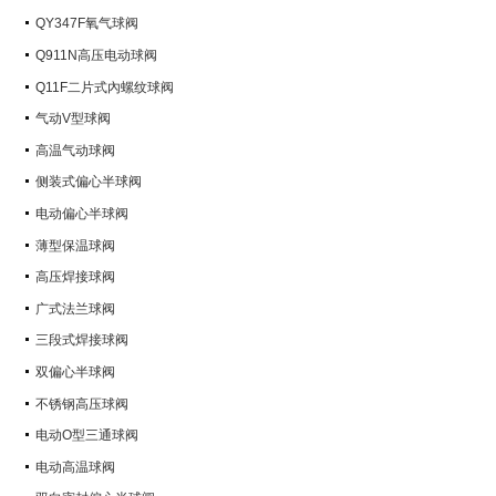
QY347F氧气球阀
Q911N高压电动球阀
Q11F二片式內螺纹球阀
气动V型球阀
高温气动球阀
侧装式偏心半球阀
电动偏心半球阀
薄型保温球阀
高压焊接球阀
广式法兰球阀
三段式焊接球阀
双偏心半球阀
不锈钢高压球阀
电动O型三通球阀
电动高温球阀