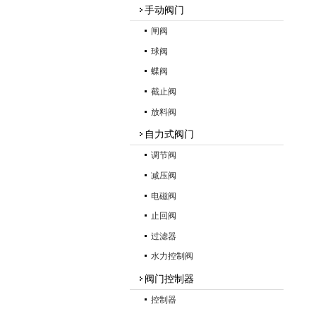
手动阀门
闸阀
球阀
蝶阀
截止阀
放料阀
自力式阀门
调节阀
减压阀
电磁阀
止回阀
过滤器
水力控制阀
阀门控制器
控制器