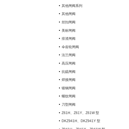
其他闸阀系列
其他闸阀
丝扣闸阀
美标闸阀
排渣闸阀
伞齿轮闸阀
法兰闸阀
高压闸阀
抗硫闸阀
焊接闸阀
锻钢闸阀
螺纹闸阀
刀型闸阀
Z61H、Z61Y、Z61W 型
PN100~PN160 承插焊楔式闸阀
DKZ941H、DKZ941Y 型
PN10~PN100 钢制真空闸阀