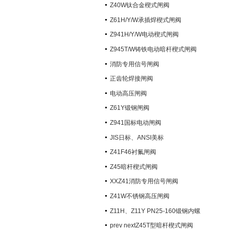
阀）
Z40W钛合金楔式闸阀
Z61H/Y/W承插焊楔式闸阀
Z941H/Y/W电动楔式闸阀
Z945T/W铸铁电动暗杆楔式闸阀
消防专用信号闸阀
正齿轮焊接闸阀
电动高压闸阀
Z61Y锻钢闸阀
Z941国标电动闸阀
JIS日标、ANSI美标
Z41F46衬氟闸阀
Z45暗杆楔式闸阀
XXZ41消防专用信号闸阀
Z41W不锈钢高压闸阀
Z11H、Z11Y PN25-160锻钢内螺
纹楔式闸阀
prev nextZ45T型暗杆楔式闸阀