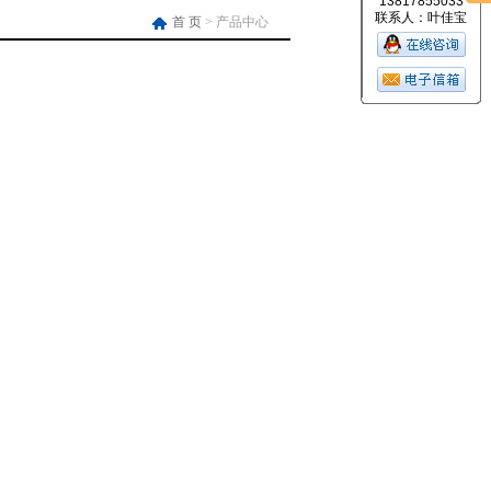
13817855033
联系人：叶佳宝
首 页
> 产品中心