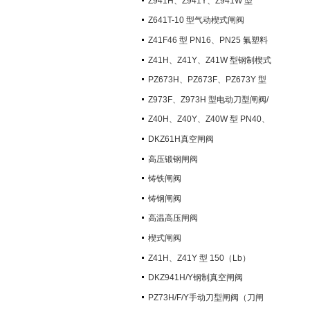
Z941H、Z941Y、Z941W 型
PN100~PN200 钢制电动楔式闸阀
Z641T-10 型气动楔式闸阀
Z41F46 型 PN16、PN25 氟塑料
衬里楔式闸阀
Z41H、Z41Y、Z41W 型钢制楔式
闸阀
PZ673H、PZ673F、PZ673Y 型
气动刀型闸阀/刀闸阀
Z973F、Z973H 型电动刀型闸阀/
刀闸阀
Z40H、Z40Y、Z40W 型 PN40、
PN63 钢制楔式闸阀
DKZ61H真空闸阀
高压锻钢闸阀
铸铁闸阀
铸钢闸阀
高温高压闸阀
楔式闸阀
Z41H、Z41Y 型 150（Lb）
~600（Lb） 钢制楔式闸阀
DKZ941H/Y钢制真空闸阀
PZ73H/F/Y手动刀型闸阀（刀闸