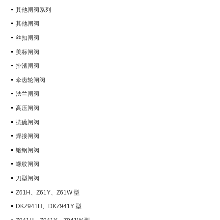
其他闸阀系列
其他闸阀
丝扣闸阀
美标闸阀
排渣闸阀
伞齿轮闸阀
法兰闸阀
高压闸阀
抗硫闸阀
焊接闸阀
锻钢闸阀
螺纹闸阀
刀型闸阀
Z61H、Z61Y、Z61W 型
PN100~PN160 承插焊楔式闸阀
DKZ941H、DKZ941Y 型
PN10~PN100 钢制真空闸阀