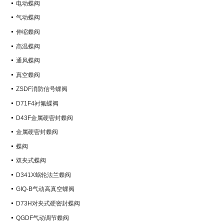
电动蝶阀
气动蝶阀
伸缩蝶阀
高温蝶阀
通风蝶阀
真空蝶阀
ZSDF消防信号蝶阀
D71F4衬氟蝶阀
D43F金属硬密封蝶阀
金属硬密封蝶阀
蝶阀
双夹式蝶阀
D341X蜗轮法兰蝶阀
GIQ-B气动高真空蝶阀
D73H对夹式硬密封蝶阀
QGDF气动调节蝶阀