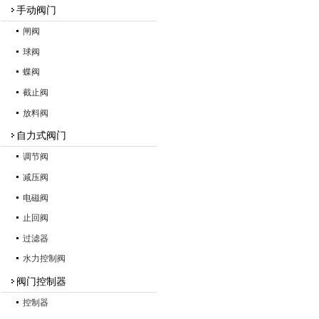
手动阀门
闸阀
球阀
蝶阀
截止阀
放料阀
自力式阀门
调节阀
减压阀
电磁阀
止回阀
过滤器
水力控制阀
阀门控制器
控制器