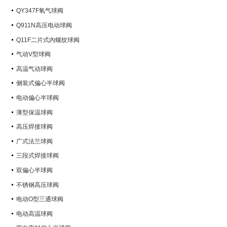
QY347F氧气球阀
Q911N高压电动球阀
Q11F二片式內螺纹球阀
气动V型球阀
高温气动球阀
侧装式偏心半球阀
电动偏心半球阀
薄型保温球阀
高压焊接球阀
广式法兰球阀
三段式焊接球阀
双偏心半球阀
不锈钢高压球阀
电动O型三通球阀
电动高温球阀