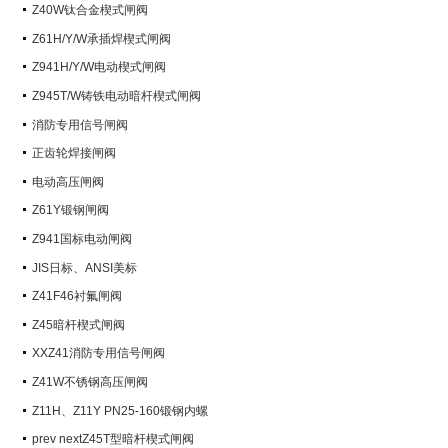
阀）
Z40W钛合金楔式闸阀
Z61H/Y/W承插焊楔式闸阀
Z941H/Y/W电动楔式闸阀
Z945T/W铸铁电动暗杆楔式闸阀
消防专用信号闸阀
正齿轮焊接闸阀
电动高压闸阀
Z61Y锻钢闸阀
Z941国标电动闸阀
JIS日标、ANSI美标
Z41F46衬氟闸阀
Z45暗杆楔式闸阀
XXZ41消防专用信号闸阀
Z41W不锈钢高压闸阀
Z11H、Z11Y PN25-160锻钢内螺
纹楔式闸阀
prev nextZ45T型暗杆楔式闸阀