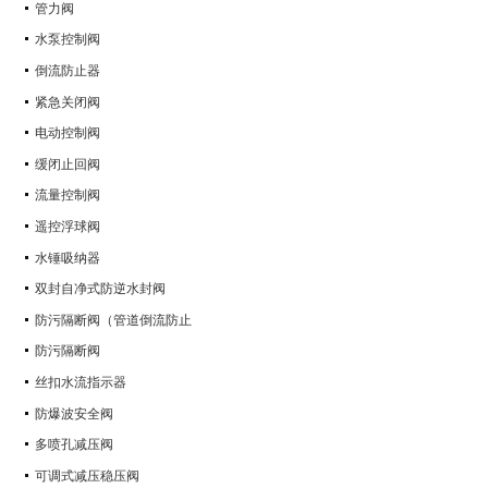
管力阀
水泵控制阀
倒流防止器
紧急关闭阀
电动控制阀
缓闭止回阀
流量控制阀
遥控浮球阀
水锤吸纳器
双封自净式防逆水封阀
防污隔断阀（管道倒流防止
防污隔断阀
丝扣水流指示器
防爆波安全阀
多喷孔减压阀
可调式减压稳压阀