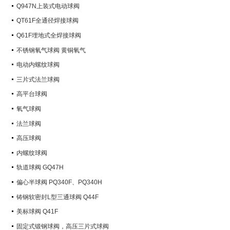
Q947N上装式电动球阀
QT61F全通径焊接球阀
Q61F埋地式全焊接球阀
不锈钢氧气球阀 黄铜氧气
电动内螺纹球阀
三片式法兰球阀
高平台球阀
氧气球阀
法兰球阀
高压球阀
内螺纹球阀
轨道球阀 GQ47H
偏心半球阀 PQ340F、PQ340H
铸钢软密封L型三通球阀 Q44F
美标球阀 Q41F
固定式锻钢球阀，高压三片式球阀