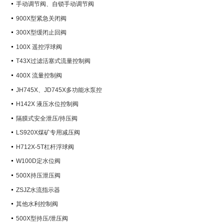
手动调节阀、自锁手动调节阀
900X型紧急关闭阀
300X型缓闭止回阀
100X 遥控浮球阀
T43X过滤活塞式流量控制阀
400X 流量控制阀
JH745X、JD745X多功能水泵控
制阀
H142X 液压水位控制阀
隔膜式安全泄压/持压阀
LS920X煤矿专用减压阀
H712X-5T杠杆浮球阀
W100D定水位阀
500X持压泄压阀
ZSJZ水流指示器
其他水利控制阀
500X型持压/泄压阀