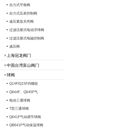
自力式平衡阀
自力式压差控制阀
减压紧急关闭阀
过滤活塞式电动浮球阀
过滤活塞式电磁控制阀
减压阀
上海冠龙阀门
中国台湾富山阀门
球阀
Q14F/Q15F内螺纹
Q644F、Q645F气
电动三通球阀
T型三通球阀
Q641F气动调节球阀
QB641F气动保温球阀