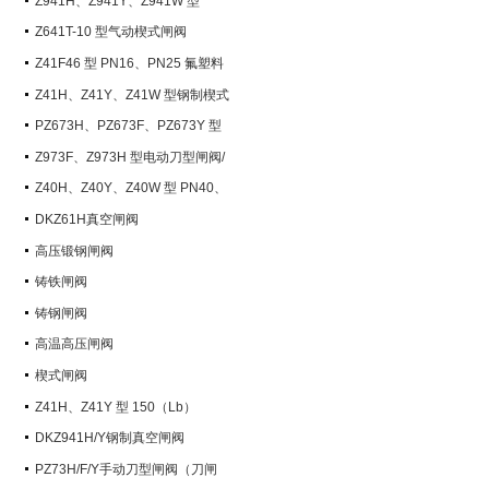
Z941H、Z941Y、Z941W 型
PN100~PN200 钢制电动楔式闸阀
Z641T-10 型气动楔式闸阀
Z41F46 型 PN16、PN25 氟塑料
衬里楔式闸阀
Z41H、Z41Y、Z41W 型钢制楔式
闸阀
PZ673H、PZ673F、PZ673Y 型
气动刀型闸阀/刀闸阀
Z973F、Z973H 型电动刀型闸阀/
刀闸阀
Z40H、Z40Y、Z40W 型 PN40、
PN63 钢制楔式闸阀
DKZ61H真空闸阀
高压锻钢闸阀
铸铁闸阀
铸钢闸阀
高温高压闸阀
楔式闸阀
Z41H、Z41Y 型 150（Lb）
~600（Lb） 钢制楔式闸阀
DKZ941H/Y钢制真空闸阀
PZ73H/F/Y手动刀型闸阀（刀闸