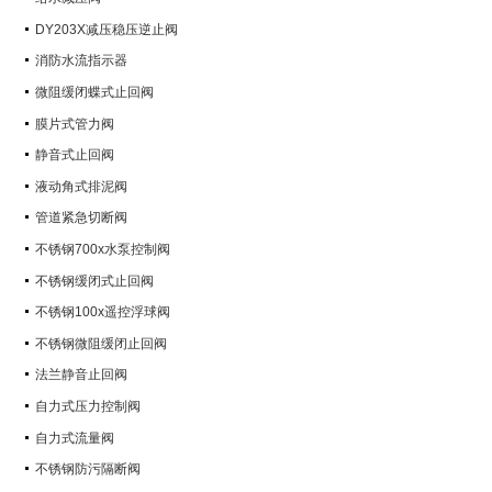
DY203X减压稳压逆止阀
消防水流指示器
微阻缓闭蝶式止回阀
膜片式管力阀
静音式止回阀
液动角式排泥阀
管道紧急切断阀
不锈钢700x水泵控制阀
不锈钢缓闭式止回阀
不锈钢100x遥控浮球阀
不锈钢微阻缓闭止回阀
法兰静音止回阀
自力式压力控制阀
自力式流量阀
不锈钢防污隔断阀