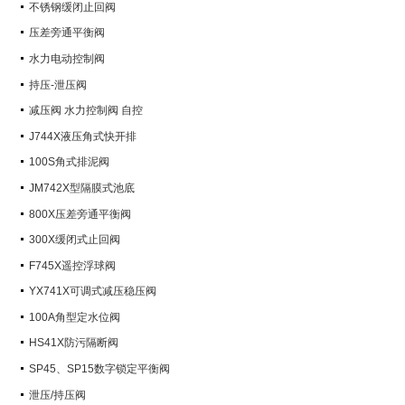
不锈钢缓闭止回阀
压差旁通平衡阀
水力电动控制阀
持压-泄压阀
减压阀 水力控制阀 自控
J744X液压角式快开排
100S角式排泥阀
JM742X型隔膜式池底
800X压差旁通平衡阀
300X缓闭式止回阀
F745X遥控浮球阀
YX741X可调式减压稳压阀
100A角型定水位阀
HS41X防污隔断阀
SP45、SP15数字锁定平衡阀
泄压/持压阀