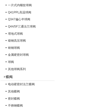
一片式内螺纹球阀
Q41PPL高温球阀
Q347偏心半球阀
Q44/5F三通法兰球阀
埋地式球阀
锻钢高压球阀
铸钢球阀
金属硬密封球阀
球阀
其他球阀系列
蝶阀
电动硬密封法兰蝶阀
其他蝶阀
密封蝶阀
不锈钢蝶阀