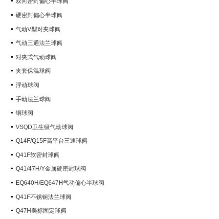
双向密封偏心半球阀
硬密封偏心半球阀
气动V型对夹球阀
气动三通法兰球阀
对夹式气动球阀
夹套保温球阀
浮动球阀
手动法兰球阀
铜球阀
VSQD卫生级气动球阀
Q14F/Q15F高平台三通球阀
Q41F软密封球阀
Q41/47H/Y金属硬密封球阀
EQ640H/EQ647H气动偏心半球阀
Q41F不锈钢法兰球阀
Q47H美标固定球阀