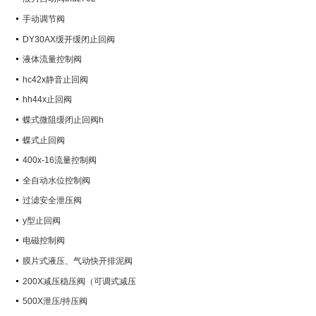
手动调节阀
DY30AX缓开缓闭止回阀
液体流量控制阀
hc42x静音止回阀
hh44x止回阀
蝶式微阻缓闭止回阀h
蝶式止回阀
400x-16流量控制阀
全自动水位控制阀
过滤安全泄压阀
y型止回阀
电磁控制阀
膜片式液压、气动快开排泥阀
200X减压稳压阀（可调式减压
阀）
500X泄压/持压阀