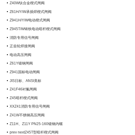
阀）
Z40W钛合金楔式闸阀
Z61H/Y/W承插焊楔式闸阀
Z941H/Y/W电动楔式闸阀
Z945T/W铸铁电动暗杆楔式闸阀
消防专用信号闸阀
正齿轮焊接闸阀
电动高压闸阀
Z61Y锻钢闸阀
Z941国标电动闸阀
JIS日标、ANSI美标
Z41F46衬氟闸阀
Z45暗杆楔式闸阀
XXZ41消防专用信号闸阀
Z41W不锈钢高压闸阀
Z11H、Z11Y PN25-160锻钢内螺
纹楔式闸阀
prev nextZ45T型暗杆楔式闸阀