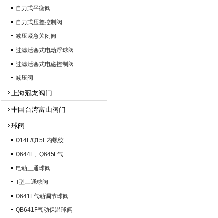
自力式平衡阀
自力式压差控制阀
减压紧急关闭阀
过滤活塞式电动浮球阀
过滤活塞式电磁控制阀
减压阀
上海冠龙阀门
中国台湾富山阀门
球阀
Q14F/Q15F内螺纹
Q644F、Q645F气
电动三通球阀
T型三通球阀
Q641F气动调节球阀
QB641F气动保温球阀