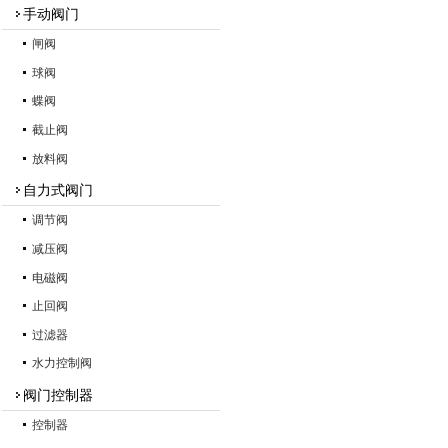
手动阀门
闸阀
球阀
蝶阀
截止阀
放料阀
自力式阀门
调节阀
减压阀
电磁阀
止回阀
过滤器
水力控制阀
阀门控制器
控制器