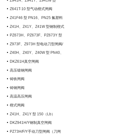
Z941H、Z941Y、Z941W 型
PN100~PN200 钢制电动楔式闸阀
Z641T-10 型气动楔式闸阀
Z41F46 型 PN16、PN25 氟塑料
衬里楔式闸阀
Z41H、Z41Y、Z41W 型钢制楔式
闸阀
PZ673H、PZ673F、PZ673Y 型
气动刀型闸阀/刀闸阀
Z973F、Z973H 型电动刀型闸阀/
刀闸阀
Z40H、Z40Y、Z40W 型 PN40、
PN63 钢制楔式闸阀
DKZ61H真空闸阀
高压锻钢闸阀
铸铁闸阀
铸钢闸阀
高温高压闸阀
楔式闸阀
Z41H、Z41Y 型 150（Lb）
~600（Lb） 钢制楔式闸阀
DKZ941H/Y钢制真空闸阀
PZ73H/F/Y手动刀型闸阀（刀闸