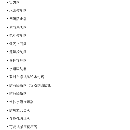
管力阀
水泵控制阀
倒流防止器
紧急关闭阀
电动控制阀
缓闭止回阀
流量控制阀
遥控浮球阀
水锤吸纳器
双封自净式防逆水封阀
防污隔断阀（管道倒流防止
防污隔断阀
丝扣水流指示器
防爆波安全阀
多喷孔减压阀
可调式减压稳压阀