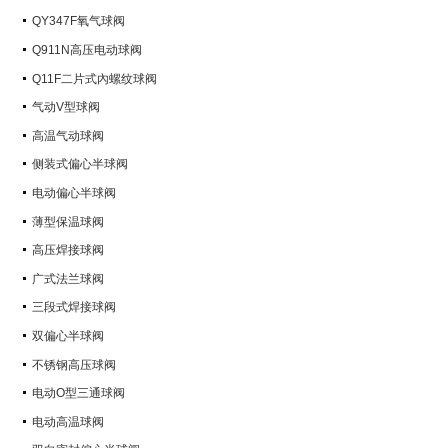
QY347F氧气球阀
Q911N高压电动球阀
Q11F二片式內螺纹球阀
气动V型球阀
高温气动球阀
侧装式偏心半球阀
电动偏心半球阀
薄型保温球阀
高压焊接球阀
广式法兰球阀
三段式焊接球阀
双偏心半球阀
不锈钢高压球阀
电动O型三通球阀
电动高温球阀