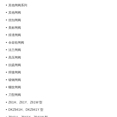
其他闸阀系列
其他闸阀
丝扣闸阀
美标闸阀
排渣闸阀
伞齿轮闸阀
法兰闸阀
高压闸阀
抗硫闸阀
焊接闸阀
锻钢闸阀
螺纹闸阀
刀型闸阀
Z61H、Z61Y、Z61W 型
PN100~PN160 承插焊楔式闸阀
DKZ941H、DKZ941Y 型
PN10~PN100 钢制真空闸阀