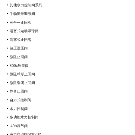
其他水力控制阀系列
手动流量调节阀
三合一止回阀
活塞式电动浮球阀
活塞式止回阀
超压泄压阀
微阻止回阀
800x压差阀
微阻球形止回阀
微阻缓闭止回阀
静音止回阀
自力式控制阀
水力控制阀
多功能水力控制阀
t40h调节阀
液力自动阀bfdz702