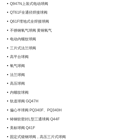
Q947N上装式电动球阀
QT61F全通径焊接球阀
Q61F埋地式全焊接球阀
不锈钢氧气球阀 黄铜氧气
电动内螺纹球阀
三片式法兰球阀
高平台球阀
氧气球阀
法兰球阀
高压球阀
内螺纹球阀
轨道球阀 GQ47H
偏心半球阀 PQ340F、PQ340H
铸钢软密封L型三通球阀 Q44F
美标球阀 Q41F
固定式锻钢球阀，高压三片式球阀