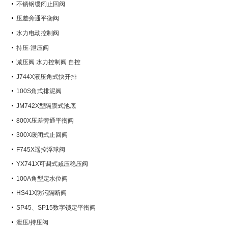
不锈钢缓闭止回阀
压差旁通平衡阀
水力电动控制阀
持压-泄压阀
减压阀 水力控制阀 自控
J744X液压角式快开排
100S角式排泥阀
JM742X型隔膜式池底
800X压差旁通平衡阀
300X缓闭式止回阀
F745X遥控浮球阀
YX741X可调式减压稳压阀
100A角型定水位阀
HS41X防污隔断阀
SP45、SP15数字锁定平衡阀
泄压/持压阀