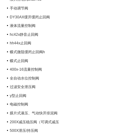
手动调节阀
DY30AX缓开缓闭止回阀
液体流量控制阀
hc42x静音止回阀
hh44x止回阀
蝶式微阻缓闭止回阀h
蝶式止回阀
400x-16流量控制阀
全自动水位控制阀
过滤安全泄压阀
y型止回阀
电磁控制阀
膜片式液压、气动快开排泥阀
200X减压稳压阀（可调式减压
阀）
500X泄压/持压阀