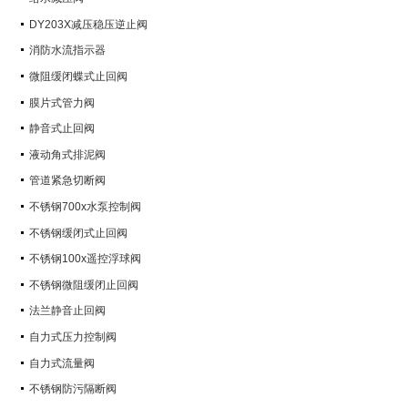
DY203X减压稳压逆止阀
消防水流指示器
微阻缓闭蝶式止回阀
膜片式管力阀
静音式止回阀
液动角式排泥阀
管道紧急切断阀
不锈钢700x水泵控制阀
不锈钢缓闭式止回阀
不锈钢100x遥控浮球阀
不锈钢微阻缓闭止回阀
法兰静音止回阀
自力式压力控制阀
自力式流量阀
不锈钢防污隔断阀