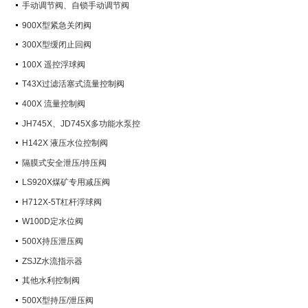
手动调节阀、自锁手动调节阀
900X型紧急关闭阀
300X型缓闭止回阀
100X 遥控浮球阀
T43X过滤活塞式流量控制阀
400X 流量控制阀
JH745X、JD745X多功能水泵控
制阀
H142X 液压水位控制阀
隔膜式安全泄压/持压阀
LS920X煤矿专用减压阀
H712X-5T杠杆浮球阀
W100D定水位阀
500X持压泄压阀
ZSJZ水流指示器
其他水利控制阀
500X型持压/泄压阀