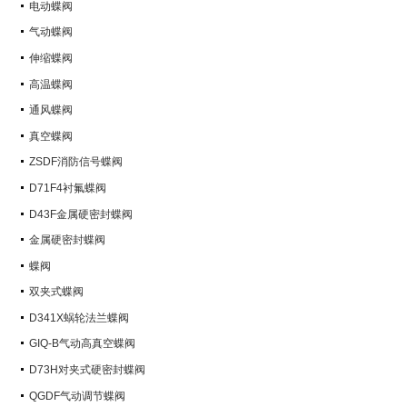
电动蝶阀
气动蝶阀
伸缩蝶阀
高温蝶阀
通风蝶阀
真空蝶阀
ZSDF消防信号蝶阀
D71F4衬氟蝶阀
D43F金属硬密封蝶阀
金属硬密封蝶阀
蝶阀
双夹式蝶阀
D341X蜗轮法兰蝶阀
GIQ-B气动高真空蝶阀
D73H对夹式硬密封蝶阀
QGDF气动调节蝶阀