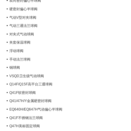
双向密封偏心半球阀
硬密封偏心半球阀
气动V型对夹球阀
气动三通法兰球阀
对夹式气动球阀
夹套保温球阀
浮动球阀
手动法兰球阀
铜球阀
VSQD卫生级气动球阀
Q14F/Q15F高平台三通球阀
Q41F软密封球阀
Q41/47H/Y金属硬密封球阀
EQ640H/EQ647H气动偏心半球阀
Q41F不锈钢法兰球阀
Q47H美标固定球阀