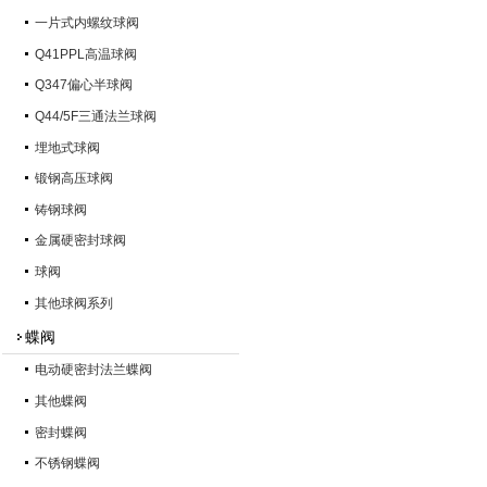
一片式内螺纹球阀
Q41PPL高温球阀
Q347偏心半球阀
Q44/5F三通法兰球阀
埋地式球阀
锻钢高压球阀
铸钢球阀
金属硬密封球阀
球阀
其他球阀系列
蝶阀
电动硬密封法兰蝶阀
其他蝶阀
密封蝶阀
不锈钢蝶阀