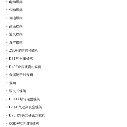
电动蝶阀
气动蝶阀
伸缩蝶阀
高温蝶阀
通风蝶阀
真空蝶阀
ZSDF消防信号蝶阀
D71F4衬氟蝶阀
D43F金属硬密封蝶阀
金属硬密封蝶阀
蝶阀
双夹式蝶阀
D341X蜗轮法兰蝶阀
GIQ-B气动高真空蝶阀
D73H对夹式硬密封蝶阀
QGDF气动调节蝶阀