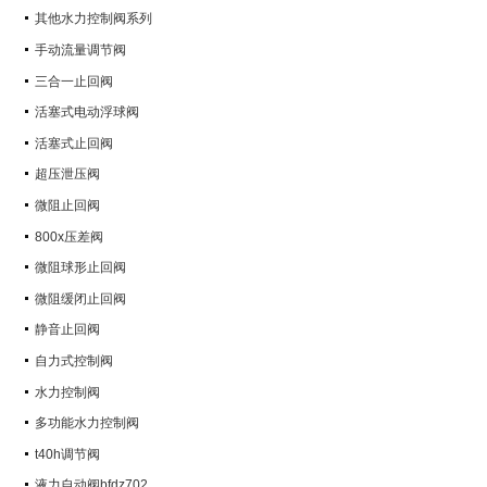
其他水力控制阀系列
手动流量调节阀
三合一止回阀
活塞式电动浮球阀
活塞式止回阀
超压泄压阀
微阻止回阀
800x压差阀
微阻球形止回阀
微阻缓闭止回阀
静音止回阀
自力式控制阀
水力控制阀
多功能水力控制阀
t40h调节阀
液力自动阀bfdz702