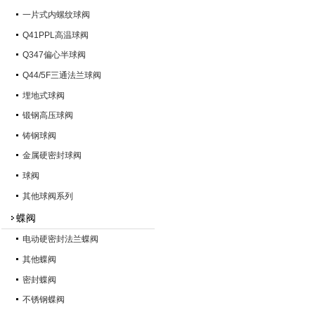
一片式内螺纹球阀
Q41PPL高温球阀
Q347偏心半球阀
Q44/5F三通法兰球阀
埋地式球阀
锻钢高压球阀
铸钢球阀
金属硬密封球阀
球阀
其他球阀系列
蝶阀
电动硬密封法兰蝶阀
其他蝶阀
密封蝶阀
不锈钢蝶阀