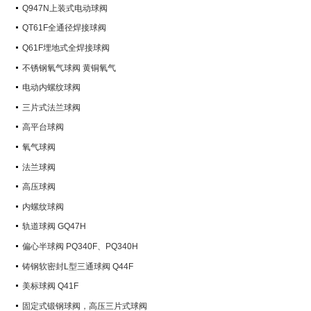
Q947N上装式电动球阀
QT61F全通径焊接球阀
Q61F埋地式全焊接球阀
不锈钢氧气球阀 黄铜氧气
电动内螺纹球阀
三片式法兰球阀
高平台球阀
氧气球阀
法兰球阀
高压球阀
内螺纹球阀
轨道球阀 GQ47H
偏心半球阀 PQ340F、PQ340H
铸钢软密封L型三通球阀 Q44F
美标球阀 Q41F
固定式锻钢球阀，高压三片式球阀