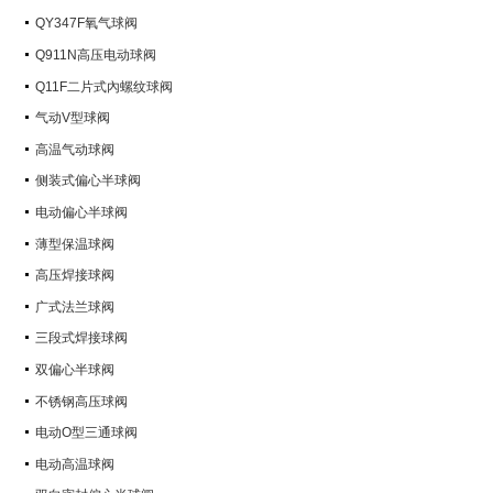
QY347F氧气球阀
Q911N高压电动球阀
Q11F二片式內螺纹球阀
气动V型球阀
高温气动球阀
侧装式偏心半球阀
电动偏心半球阀
薄型保温球阀
高压焊接球阀
广式法兰球阀
三段式焊接球阀
双偏心半球阀
不锈钢高压球阀
电动O型三通球阀
电动高温球阀