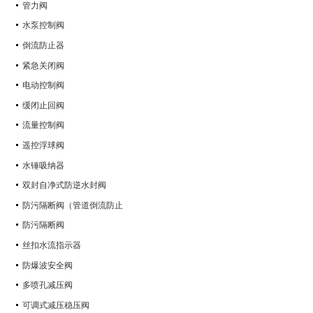
管力阀
水泵控制阀
倒流防止器
紧急关闭阀
电动控制阀
缓闭止回阀
流量控制阀
遥控浮球阀
水锤吸纳器
双封自净式防逆水封阀
防污隔断阀（管道倒流防止
防污隔断阀
丝扣水流指示器
防爆波安全阀
多喷孔减压阀
可调式减压稳压阀