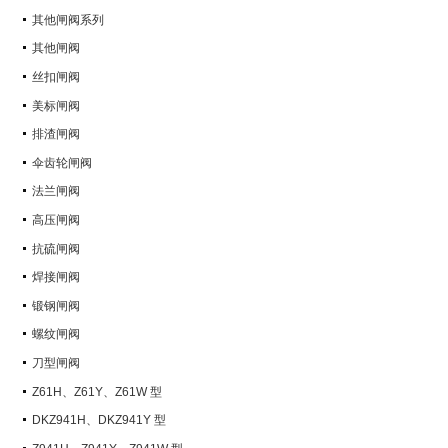
其他闸阀系列
其他闸阀
丝扣闸阀
美标闸阀
排渣闸阀
伞齿轮闸阀
法兰闸阀
高压闸阀
抗硫闸阀
焊接闸阀
锻钢闸阀
螺纹闸阀
刀型闸阀
Z61H、Z61Y、Z61W 型
PN100~PN160 承插焊楔式闸阀
DKZ941H、DKZ941Y 型
PN10~PN100 钢制真空闸阀