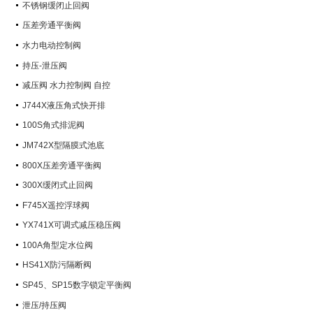
不锈钢缓闭止回阀
压差旁通平衡阀
水力电动控制阀
持压-泄压阀
减压阀 水力控制阀 自控
J744X液压角式快开排
100S角式排泥阀
JM742X型隔膜式池底
800X压差旁通平衡阀
300X缓闭式止回阀
F745X遥控浮球阀
YX741X可调式减压稳压阀
100A角型定水位阀
HS41X防污隔断阀
SP45、SP15数字锁定平衡阀
泄压/持压阀