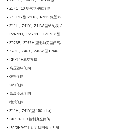
Z941H、Z941Y、Z941W 型
PN100~PN200 钢制电动楔式闸阀
Z641T-10 型气动楔式闸阀
Z41F46 型 PN16、PN25 氟塑料
衬里楔式闸阀
Z41H、Z41Y、Z41W 型钢制楔式
闸阀
PZ673H、PZ673F、PZ673Y 型
气动刀型闸阀/刀闸阀
Z973F、Z973H 型电动刀型闸阀/
刀闸阀
Z40H、Z40Y、Z40W 型 PN40、
PN63 钢制楔式闸阀
DKZ61H真空闸阀
高压锻钢闸阀
铸铁闸阀
铸钢闸阀
高温高压闸阀
楔式闸阀
Z41H、Z41Y 型 150（Lb）
~600（Lb） 钢制楔式闸阀
DKZ941H/Y钢制真空闸阀
PZ73H/F/Y手动刀型闸阀（刀闸