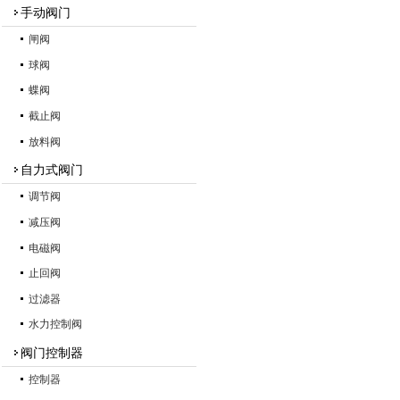
手动阀门
闸阀
球阀
蝶阀
截止阀
放料阀
自力式阀门
调节阀
减压阀
电磁阀
止回阀
过滤器
水力控制阀
阀门控制器
控制器