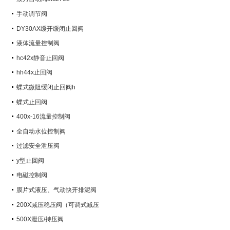
手动调节阀
DY30AX缓开缓闭止回阀
液体流量控制阀
hc42x静音止回阀
hh44x止回阀
蝶式微阻缓闭止回阀h
蝶式止回阀
400x-16流量控制阀
全自动水位控制阀
过滤安全泄压阀
y型止回阀
电磁控制阀
膜片式液压、气动快开排泥阀
200X减压稳压阀（可调式减压
阀）
500X泄压/持压阀