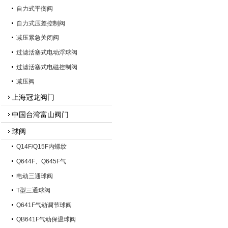
自力式平衡阀
自力式压差控制阀
减压紧急关闭阀
过滤活塞式电动浮球阀
过滤活塞式电磁控制阀
减压阀
上海冠龙阀门
中国台湾富山阀门
球阀
Q14F/Q15F内螺纹
Q644F、Q645F气
电动三通球阀
T型三通球阀
Q641F气动调节球阀
QB641F气动保温球阀