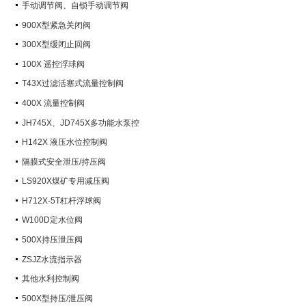
手动调节阀、自锁手动调节阀
900X型紧急关闭阀
300X型缓闭止回阀
100X 遥控浮球阀
T43X过滤活塞式流量控制阀
400X 流量控制阀
JH745X、JD745X多功能水泵控
制阀
H142X 液压水位控制阀
隔膜式安全泄压/持压阀
LS920X煤矿专用减压阀
H712X-5T杠杆浮球阀
W100D定水位阀
500X持压泄压阀
ZSJZ水流指示器
其他水利控制阀
500X型持压/泄压阀