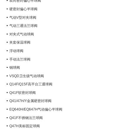
双向密封偏心半球阀
硬密封偏心半球阀
气动V型对夹球阀
气动三通法兰球阀
对夹式气动球阀
夹套保温球阀
浮动球阀
手动法兰球阀
铜球阀
VSQD卫生级气动球阀
Q14F/Q15F高平台三通球阀
Q41F软密封球阀
Q41/47H/Y金属硬密封球阀
EQ640H/EQ647H气动偏心半球阀
Q41F不锈钢法兰球阀
Q47H美标固定球阀