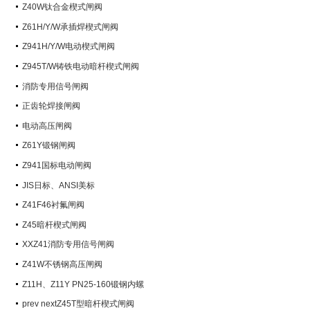
阀）
Z40W钛合金楔式闸阀
Z61H/Y/W承插焊楔式闸阀
Z941H/Y/W电动楔式闸阀
Z945T/W铸铁电动暗杆楔式闸阀
消防专用信号闸阀
正齿轮焊接闸阀
电动高压闸阀
Z61Y锻钢闸阀
Z941国标电动闸阀
JIS日标、ANSI美标
Z41F46衬氟闸阀
Z45暗杆楔式闸阀
XXZ41消防专用信号闸阀
Z41W不锈钢高压闸阀
Z11H、Z11Y PN25-160锻钢内螺
纹楔式闸阀
prev nextZ45T型暗杆楔式闸阀