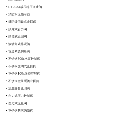
DY203X减压稳压逆止阀
消防水流指示器
微阻缓闭蝶式止回阀
膜片式管力阀
静音式止回阀
液动角式排泥阀
管道紧急切断阀
不锈钢700x水泵控制阀
不锈钢缓闭式止回阀
不锈钢100x遥控浮球阀
不锈钢微阻缓闭止回阀
法兰静音止回阀
自力式压力控制阀
自力式流量阀
不锈钢防污隔断阀