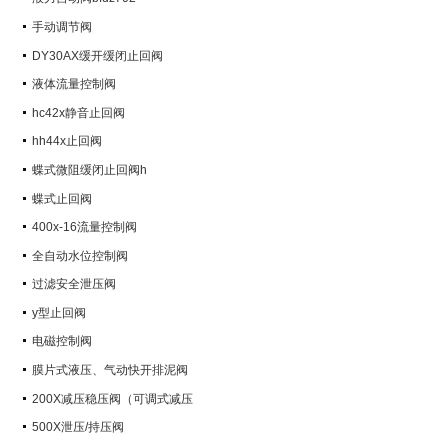
手动调节阀
DY30AX缓开缓闭止回阀
液体流量控制阀
hc42x静音止回阀
hh44x止回阀
蝶式微阻缓闭止回阀h
蝶式止回阀
400x-16流量控制阀
全自动水位控制阀
过滤安全泄压阀
y型止回阀
电磁控制阀
膜片式液压、气动快开排泥阀
200X减压稳压阀（可调式减压
阀）
500X泄压/持压阀