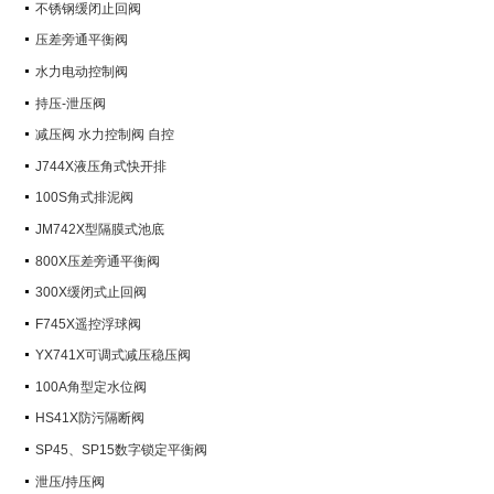
不锈钢缓闭止回阀
压差旁通平衡阀
水力电动控制阀
持压-泄压阀
减压阀 水力控制阀 自控
J744X液压角式快开排
100S角式排泥阀
JM742X型隔膜式池底
800X压差旁通平衡阀
300X缓闭式止回阀
F745X遥控浮球阀
YX741X可调式减压稳压阀
100A角型定水位阀
HS41X防污隔断阀
SP45、SP15数字锁定平衡阀
泄压/持压阀