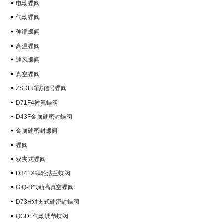
电动蝶阀
气动蝶阀
伸缩蝶阀
高温蝶阀
通风蝶阀
真空蝶阀
ZSDF消防信号蝶阀
D71F4衬氟蝶阀
D43F金属硬密封蝶阀
金属硬密封蝶阀
蝶阀
双夹式蝶阀
D341X蜗轮法兰蝶阀
GIQ-B气动高真空蝶阀
D73H对夹式硬密封蝶阀
QGDF气动调节蝶阀