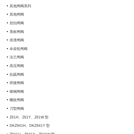
其他闸阀系列
其他闸阀
丝扣闸阀
美标闸阀
排渣闸阀
伞齿轮闸阀
法兰闸阀
高压闸阀
抗硫闸阀
焊接闸阀
锻钢闸阀
螺纹闸阀
刀型闸阀
Z61H、Z61Y、Z61W 型
PN100~PN160 承插焊楔式闸阀
DKZ941H、DKZ941Y 型
PN10~PN100 钢制真空闸阀