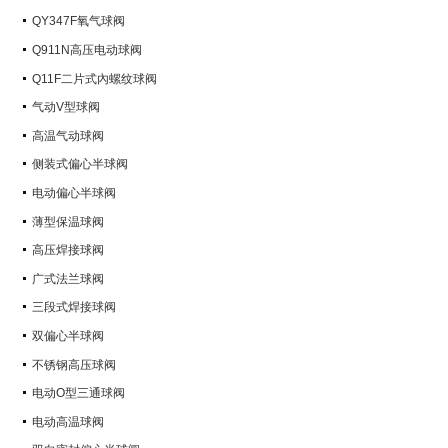
QY347F氧气球阀
Q911N高压电动球阀
Q11F二片式內螺纹球阀
气动V型球阀
高温气动球阀
侧装式偏心半球阀
电动偏心半球阀
薄型保温球阀
高压焊接球阀
广式法兰球阀
三段式焊接球阀
双偏心半球阀
不锈钢高压球阀
电动O型三通球阀
电动高温球阀