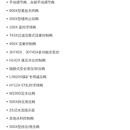
手动调节阀、自锁手动调节阀
900X型紧急关闭阀
300X型缓闭止回阀
100X 遥控浮球阀
T43X过滤活塞式流量控制阀
400X 流量控制阀
JH745X、JD745X多功能水泵控
制阀
H142X 液压水位控制阀
隔膜式安全泄压/持压阀
LS920X煤矿专用减压阀
H712X-5T杠杆浮球阀
W100D定水位阀
500X持压泄压阀
ZSJZ水流指示器
其他水利控制阀
500X型持压/泄压阀