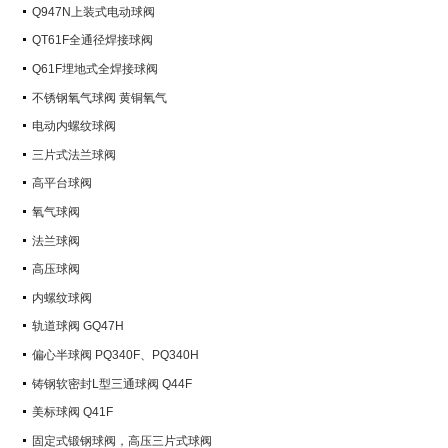
Q947N上装式电动球阀
QT61F全通径焊接球阀
Q61F埋地式全焊接球阀
不锈钢氧气球阀 黄铜氧气
电动内螺纹球阀
三片式法兰球阀
高平台球阀
氧气球阀
法兰球阀
高压球阀
内螺纹球阀
轨道球阀 GQ47H
偏心半球阀 PQ340F、PQ340H
铸钢软密封L型三通球阀 Q44F
美标球阀 Q41F
固定式锻钢球阀，高压三片式球阀