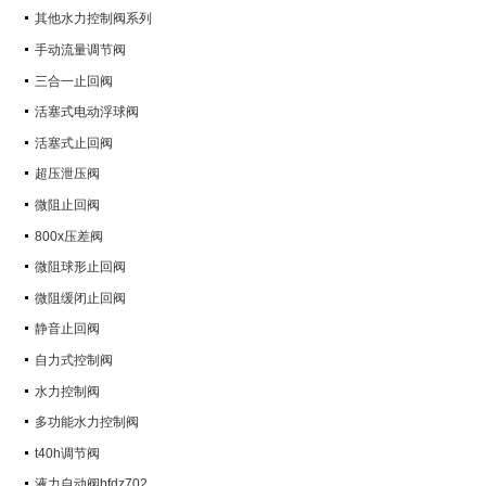
其他水力控制阀系列
手动流量调节阀
三合一止回阀
活塞式电动浮球阀
活塞式止回阀
超压泄压阀
微阻止回阀
800x压差阀
微阻球形止回阀
微阻缓闭止回阀
静音止回阀
自力式控制阀
水力控制阀
多功能水力控制阀
t40h调节阀
液力自动阀bfdz702