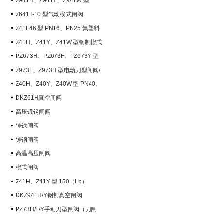
Z941H、Z941Y、Z941W 型
PN100~PN200 钢制电动楔式闸阀
Z641T-10 型气动楔式闸阀
Z41F46 型 PN16、PN25 氟塑料
衬里楔式闸阀
Z41H、Z41Y、Z41W 型钢制楔式
闸阀
PZ673H、PZ673F、PZ673Y 型
气动刀型闸阀/刀闸阀
Z973F、Z973H 型电动刀型闸阀/
刀闸阀
Z40H、Z40Y、Z40W 型 PN40、
PN63 钢制楔式闸阀
DKZ61H真空闸阀
高压锻钢闸阀
铸铁闸阀
铸钢闸阀
高温高压闸阀
楔式闸阀
Z41H、Z41Y 型 150（Lb）
~600（Lb） 钢制楔式闸阀
DKZ941H/Y钢制真空闸阀
PZ73H/F/Y手动刀型闸阀（刀闸