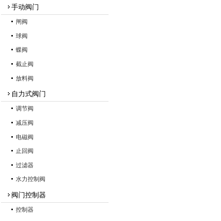
手动阀门
闸阀
球阀
蝶阀
截止阀
放料阀
自力式阀门
调节阀
减压阀
电磁阀
止回阀
过滤器
水力控制阀
阀门控制器
控制器