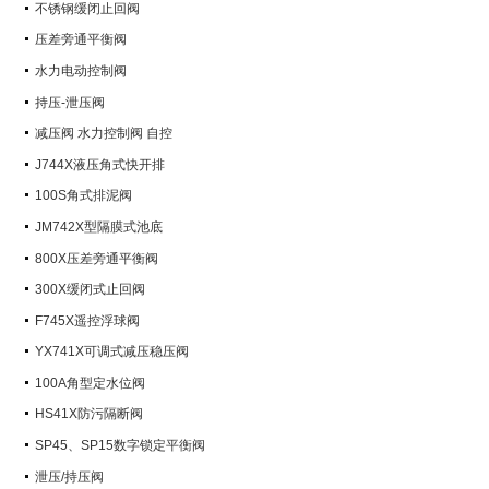
不锈钢缓闭止回阀
压差旁通平衡阀
水力电动控制阀
持压-泄压阀
减压阀 水力控制阀 自控
J744X液压角式快开排
100S角式排泥阀
JM742X型隔膜式池底
800X压差旁通平衡阀
300X缓闭式止回阀
F745X遥控浮球阀
YX741X可调式减压稳压阀
100A角型定水位阀
HS41X防污隔断阀
SP45、SP15数字锁定平衡阀
泄压/持压阀