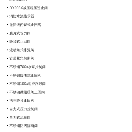
DY203X减压稳压逆止阀
消防水流指示器
微阻缓闭蝶式止回阀
膜片式管力阀
静音式止回阀
液动角式排泥阀
管道紧急切断阀
不锈钢700x水泵控制阀
不锈钢缓闭式止回阀
不锈钢100x遥控浮球阀
不锈钢微阻缓闭止回阀
法兰静音止回阀
自力式压力控制阀
自力式流量阀
不锈钢防污隔断阀