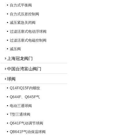
自力式平衡阀
自力式压差控制阀
减压紧急关闭阀
过滤活塞式电动浮球阀
过滤活塞式电磁控制阀
减压阀
上海冠龙阀门
中国台湾富山阀门
球阀
Q14F/Q15F内螺纹
Q644F、Q645F气
电动三通球阀
T型三通球阀
Q641F气动调节球阀
QB641F气动保温球阀