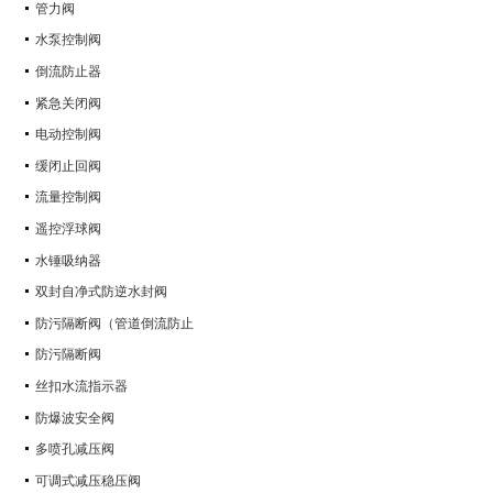
管力阀
水泵控制阀
倒流防止器
紧急关闭阀
电动控制阀
缓闭止回阀
流量控制阀
遥控浮球阀
水锤吸纳器
双封自净式防逆水封阀
防污隔断阀（管道倒流防止
防污隔断阀
丝扣水流指示器
防爆波安全阀
多喷孔减压阀
可调式减压稳压阀