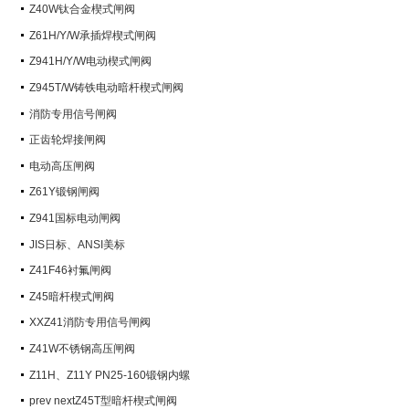
阀）
Z40W钛合金楔式闸阀
Z61H/Y/W承插焊楔式闸阀
Z941H/Y/W电动楔式闸阀
Z945T/W铸铁电动暗杆楔式闸阀
消防专用信号闸阀
正齿轮焊接闸阀
电动高压闸阀
Z61Y锻钢闸阀
Z941国标电动闸阀
JIS日标、ANSI美标
Z41F46衬氟闸阀
Z45暗杆楔式闸阀
XXZ41消防专用信号闸阀
Z41W不锈钢高压闸阀
Z11H、Z11Y PN25-160锻钢内螺
纹楔式闸阀
prev nextZ45T型暗杆楔式闸阀