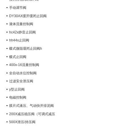
手动调节阀
DY30AX缓开缓闭止回阀
液体流量控制阀
hc42x静音止回阀
hh44x止回阀
蝶式微阻缓闭止回阀h
蝶式止回阀
400x-16流量控制阀
全自动水位控制阀
过滤安全泄压阀
y型止回阀
电磁控制阀
膜片式液压、气动快开排泥阀
200X减压稳压阀（可调式减压
阀）
500X泄压/持压阀