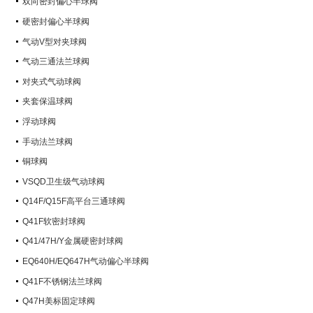
双向密封偏心半球阀
硬密封偏心半球阀
气动V型对夹球阀
气动三通法兰球阀
对夹式气动球阀
夹套保温球阀
浮动球阀
手动法兰球阀
铜球阀
VSQD卫生级气动球阀
Q14F/Q15F高平台三通球阀
Q41F软密封球阀
Q41/47H/Y金属硬密封球阀
EQ640H/EQ647H气动偏心半球阀
Q41F不锈钢法兰球阀
Q47H美标固定球阀