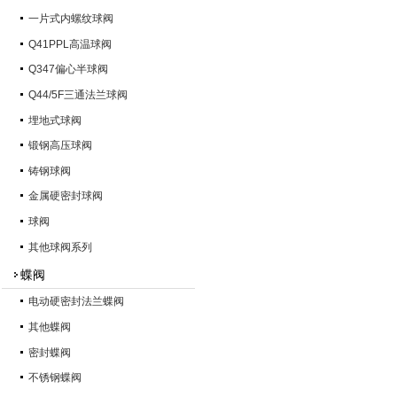
一片式内螺纹球阀
Q41PPL高温球阀
Q347偏心半球阀
Q44/5F三通法兰球阀
埋地式球阀
锻钢高压球阀
铸钢球阀
金属硬密封球阀
球阀
其他球阀系列
蝶阀
电动硬密封法兰蝶阀
其他蝶阀
密封蝶阀
不锈钢蝶阀