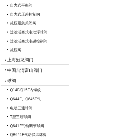
自力式平衡阀
自力式压差控制阀
减压紧急关闭阀
过滤活塞式电动浮球阀
过滤活塞式电磁控制阀
减压阀
上海冠龙阀门
中国台湾富山阀门
球阀
Q14F/Q15F内螺纹
Q644F、Q645F气
电动三通球阀
T型三通球阀
Q641F气动调节球阀
QB641F气动保温球阀