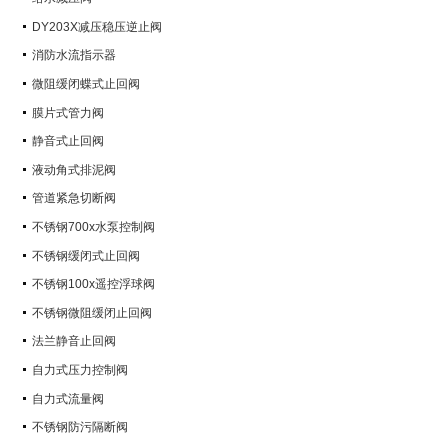
DY203X减压稳压逆止阀
消防水流指示器
微阻缓闭蝶式止回阀
膜片式管力阀
静音式止回阀
液动角式排泥阀
管道紧急切断阀
不锈钢700x水泵控制阀
不锈钢缓闭式止回阀
不锈钢100x遥控浮球阀
不锈钢微阻缓闭止回阀
法兰静音止回阀
自力式压力控制阀
自力式流量阀
不锈钢防污隔断阀