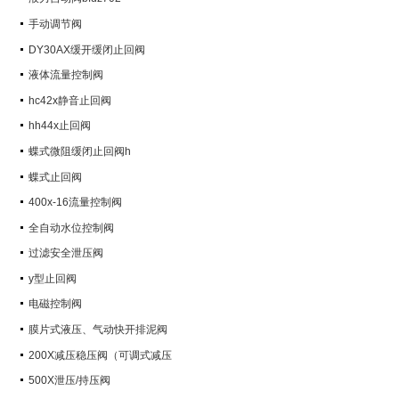
手动调节阀
DY30AX缓开缓闭止回阀
液体流量控制阀
hc42x静音止回阀
hh44x止回阀
蝶式微阻缓闭止回阀h
蝶式止回阀
400x-16流量控制阀
全自动水位控制阀
过滤安全泄压阀
y型止回阀
电磁控制阀
膜片式液压、气动快开排泥阀
200X减压稳压阀（可调式减压
阀）
500X泄压/持压阀