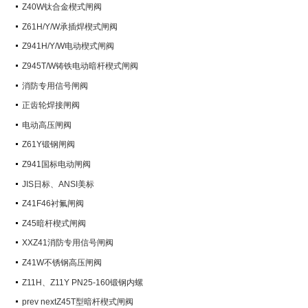
阀）
Z40W钛合金楔式闸阀
Z61H/Y/W承插焊楔式闸阀
Z941H/Y/W电动楔式闸阀
Z945T/W铸铁电动暗杆楔式闸阀
消防专用信号闸阀
正齿轮焊接闸阀
电动高压闸阀
Z61Y锻钢闸阀
Z941国标电动闸阀
JIS日标、ANSI美标
Z41F46衬氟闸阀
Z45暗杆楔式闸阀
XXZ41消防专用信号闸阀
Z41W不锈钢高压闸阀
Z11H、Z11Y PN25-160锻钢内螺
纹楔式闸阀
prev nextZ45T型暗杆楔式闸阀