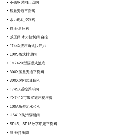
不锈钢缓闭止回阀
压差旁通平衡阀
水力电动控制阀
持压-泄压阀
减压阀 水力控制阀 自控
J744X液压角式快开排
100S角式排泥阀
JM742X型隔膜式池底
800X压差旁通平衡阀
300X缓闭式止回阀
F745X遥控浮球阀
YX741X可调式减压稳压阀
100A角型定水位阀
HS41X防污隔断阀
SP45、SP15数字锁定平衡阀
泄压/持压阀