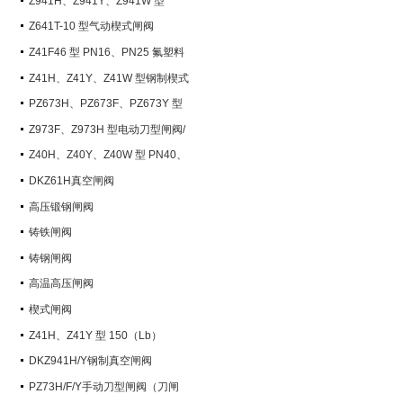
Z941H、Z941Y、Z941W 型
PN100~PN200 钢制电动楔式闸阀
Z641T-10 型气动楔式闸阀
Z41F46 型 PN16、PN25 氟塑料
衬里楔式闸阀
Z41H、Z41Y、Z41W 型钢制楔式
闸阀
PZ673H、PZ673F、PZ673Y 型
气动刀型闸阀/刀闸阀
Z973F、Z973H 型电动刀型闸阀/
刀闸阀
Z40H、Z40Y、Z40W 型 PN40、
PN63 钢制楔式闸阀
DKZ61H真空闸阀
高压锻钢闸阀
铸铁闸阀
铸钢闸阀
高温高压闸阀
楔式闸阀
Z41H、Z41Y 型 150（Lb）
~600（Lb） 钢制楔式闸阀
DKZ941H/Y钢制真空闸阀
PZ73H/F/Y手动刀型闸阀（刀闸