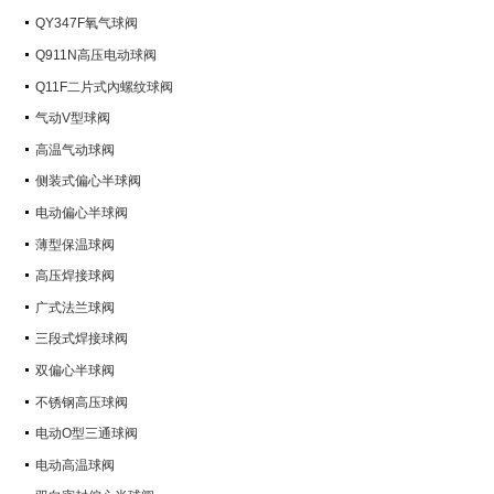
QY347F氧气球阀
Q911N高压电动球阀
Q11F二片式內螺纹球阀
气动V型球阀
高温气动球阀
侧装式偏心半球阀
电动偏心半球阀
薄型保温球阀
高压焊接球阀
广式法兰球阀
三段式焊接球阀
双偏心半球阀
不锈钢高压球阀
电动O型三通球阀
电动高温球阀