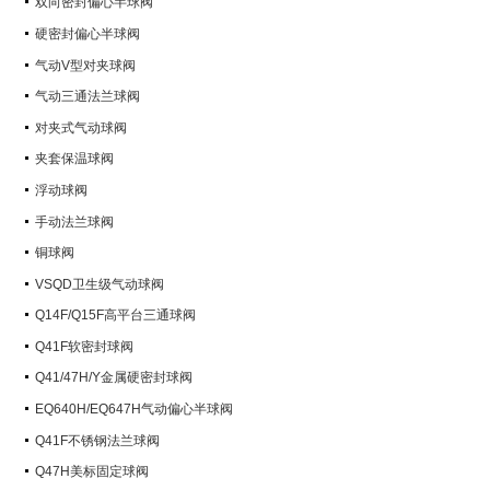
双向密封偏心半球阀
硬密封偏心半球阀
气动V型对夹球阀
气动三通法兰球阀
对夹式气动球阀
夹套保温球阀
浮动球阀
手动法兰球阀
铜球阀
VSQD卫生级气动球阀
Q14F/Q15F高平台三通球阀
Q41F软密封球阀
Q41/47H/Y金属硬密封球阀
EQ640H/EQ647H气动偏心半球阀
Q41F不锈钢法兰球阀
Q47H美标固定球阀