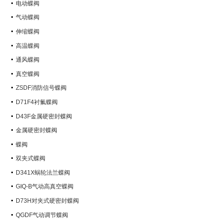
电动蝶阀
气动蝶阀
伸缩蝶阀
高温蝶阀
通风蝶阀
真空蝶阀
ZSDF消防信号蝶阀
D71F4衬氟蝶阀
D43F金属硬密封蝶阀
金属硬密封蝶阀
蝶阀
双夹式蝶阀
D341X蜗轮法兰蝶阀
GIQ-B气动高真空蝶阀
D73H对夹式硬密封蝶阀
QGDF气动调节蝶阀