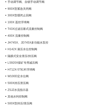
手动调节阀、自锁手动调节阀
900X型紧急关闭阀
300X型缓闭止回阀
100X 遥控浮球阀
T43X过滤活塞式流量控制阀
400X 流量控制阀
JH745X、JD745X多功能水泵控
制阀
H142X 液压水位控制阀
隔膜式安全泄压/持压阀
LS920X煤矿专用减压阀
H712X-5T杠杆浮球阀
W100D定水位阀
500X持压泄压阀
ZSJZ水流指示器
其他水利控制阀
500X型持压/泄压阀