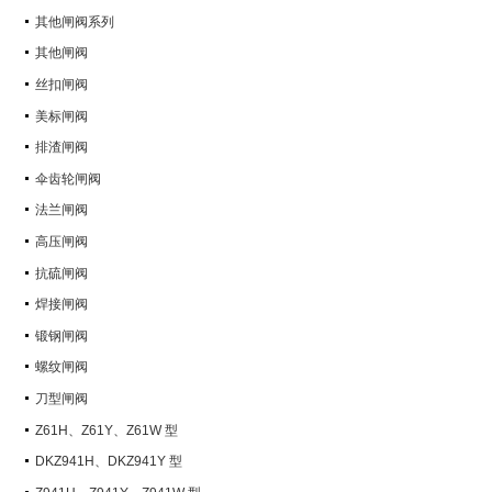
其他闸阀系列
其他闸阀
丝扣闸阀
美标闸阀
排渣闸阀
伞齿轮闸阀
法兰闸阀
高压闸阀
抗硫闸阀
焊接闸阀
锻钢闸阀
螺纹闸阀
刀型闸阀
Z61H、Z61Y、Z61W 型
PN100~PN160 承插焊楔式闸阀
DKZ941H、DKZ941Y 型
PN10~PN100 钢制真空闸阀