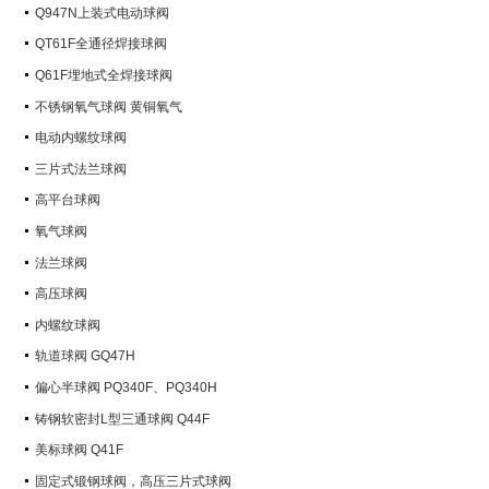
Q947N上装式电动球阀
QT61F全通径焊接球阀
Q61F埋地式全焊接球阀
不锈钢氧气球阀 黄铜氧气
电动内螺纹球阀
三片式法兰球阀
高平台球阀
氧气球阀
法兰球阀
高压球阀
内螺纹球阀
轨道球阀 GQ47H
偏心半球阀 PQ340F、PQ340H
铸钢软密封L型三通球阀 Q44F
美标球阀 Q41F
固定式锻钢球阀，高压三片式球阀