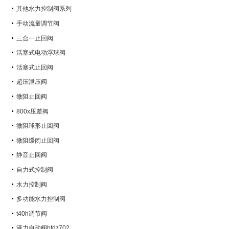
其他水力控制阀系列
手动流量调节阀
三合一止回阀
活塞式电动浮球阀
活塞式止回阀
超压泄压阀
微阻止回阀
800x压差阀
微阻球形止回阀
微阻缓闭止回阀
静音止回阀
自力式控制阀
水力控制阀
多功能水力控制阀
t40h调节阀
液力自动阀bfdz702