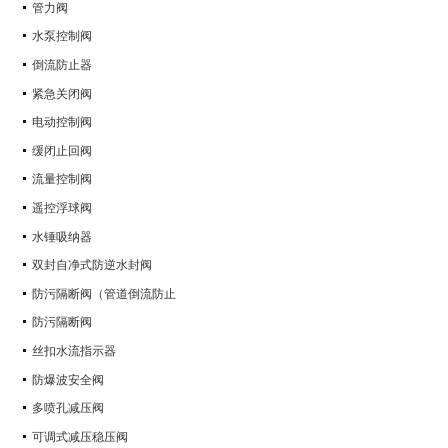
管力阀
水泵控制阀
倒流防止器
紧急关闭阀
电动控制阀
缓闭止回阀
流量控制阀
遥控浮球阀
水锤吸纳器
双封自净式防逆水封阀
防污隔断阀（管道倒流防止
防污隔断阀
丝扣水流指示器
防爆波安全阀
多喷孔减压阀
可调式减压稳压阀