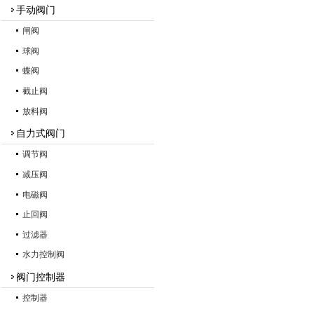
手动阀门
闸阀
球阀
蝶阀
截止阀
放料阀
自力式阀门
调节阀
减压阀
电磁阀
止回阀
过滤器
水力控制阀
阀门控制器
控制器